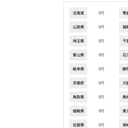
北海道
0円
青
山形県
0円
福
埼玉県
0円
千
富山県
0円
石
岐阜県
0円
静
京都府
0円
大
鳥取県
0円
島
徳島県
0円
香
佐賀県
0円
長