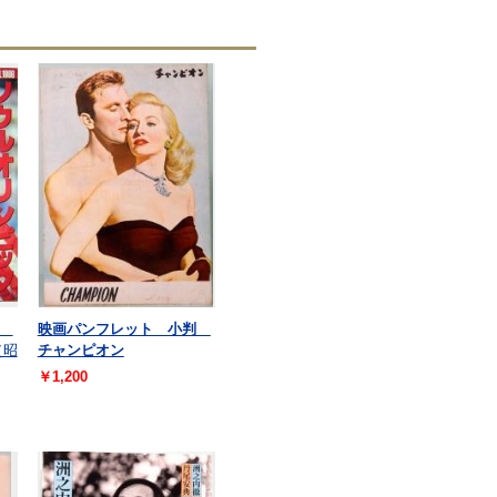
刊
映画パンフレット 小判
（昭
チャンピオン
￥1,200