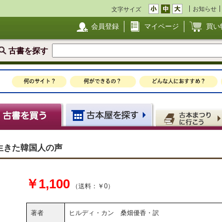
お知らせ
文字サイズ
会員登録
マイページ
買い
古書を探す
生きた韓国人の声
￥1,100
（送料：￥0）
著者
ヒルディ・カン 桑畑優香・訳