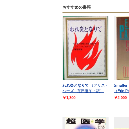
おすすめの書籍
われ炎となりて
（アリス・
Smaller 
ハーズ 芝田進午・訳）
（Eric Pa
￥1,300
￥2,000