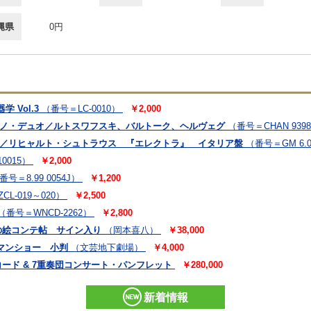
縄県
0円
 Vol.3
（番号＝LC-0010）
￥2,000
アノ・デュオ／ルトスワフスキ、バルトーク、ヘルヴェグ
（番号＝CHAN 939
ン／リヒャルト・シュトラウス 『エレクトラ』 イタリア盤
（番号＝GM 6.0
0015）
￥2,000
番号＝8.99 0054J）
￥1,200
CL-019～020）
￥2,500
（番号＝WNCD-2262）
￥2,800
の絵コンテ帖 サイン入り
（岡本喜八）
￥38,000
マンショー 小判
（文芸地下劇場）
￥4,000
ード & 7重奏団コンサート・パンフレット
￥280,000
新着情報