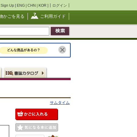
Sign Up [
ENG
|
CHN
|
KOR
]
ログイン
物かごを見る
ご利用ガイド
サムタイム