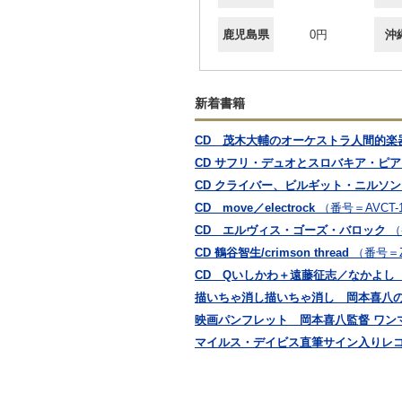
鹿児島県
0円
沖
新着書籍
CD 茂木大輔のオーケストラ人間的楽器学
CD サフリ・デュオとスロバキア・ピ
CD クライバー、ビルギット・ニルソ
CD move／electrock
（番号＝AVCT-1
CD エルヴィス・ゴーズ・バロック
（
CD 鶴谷智生/crimson thread
（番号＝Z
CD Qいしかわ＋遠藤征志／なかよし
描いちゃ消し描いちゃ消し 岡本喜八
映画パンフレット 岡本喜八監督 ワン
マイルス・デイビス直筆サイン入りレコ