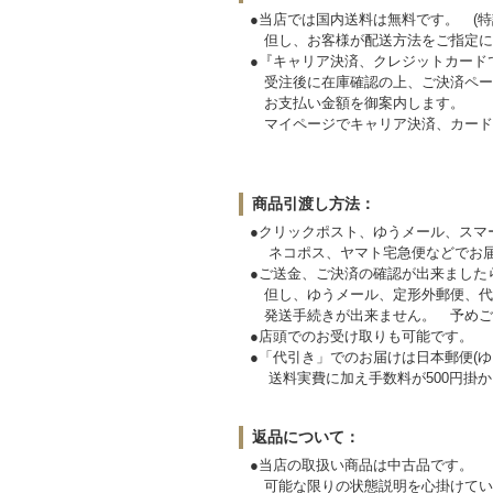
●当店では国内送料は無料です。 (特
但し、お客様が配送方法をご指定に
●『キャリア決済、クレジットカード
受注後に在庫確認の上、ご決済ペー
お支払い金額を御案内します。
マイページでキャリア決済、カード
商品引渡し方法：
●クリックポスト、ゆうメール、スマ
ネコポス、ヤマト宅急便などでお届
●ご送金、ご決済の確認が出来ました
但し、ゆうメール、定形外郵便、代
発送手続きが出来ません。
●店頭でのお受け取りも可能です。
●「代引き」でのお届けは日本郵便(ゆ
送料実費に加え手数料が500円掛か
返品について：
●当店の取扱い商品は中古品です。
可能な限りの状態説明を心掛けてい