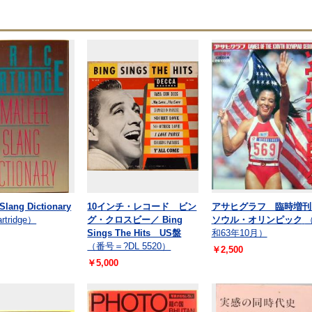
Slang Dictionary
10インチ・レコード ビン
アサヒグラフ 臨時増
rtridge）
グ・クロスビー／ Bing
ソウル・オリンピック
Sings The Hits US盤
和63年10月）
（番号＝?DL 5520）
￥2,500
￥5,000