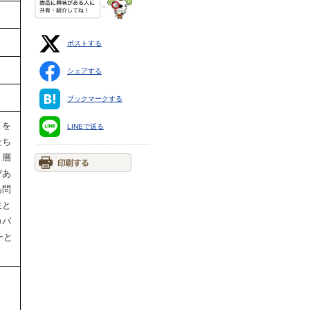
ポストする
シェアする
ブックマークする
）を
LINEで送る
たち
ト層
びあ
島問
生と
カバ
ーと