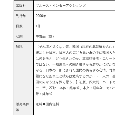
出版社
ブルース・インターアクションズ
刊行年
2006年
冊数
1冊
状態
中古品（並）
解説
【それほど遠くない昔、韓国（現在の北朝鮮を含む
統治した日本。日本人の広げる黒い傘の下に韓国人
は何を考え、どう生きたのか。政治指導者・エリー
ではない、一般庶民への聞き書きから鮮やかに浮か
がる、日本の一部にされた国民の偽らざる心情。竹
題になぜあれほど彼らは激高するのか・・・人の一
国の向かう道を深く思う。】初版、四六判、ハード
ー、帯、271p、本体：経年並、本文：経年並、カバ
帯：経年並
販売条件
送料◆国内無料
等