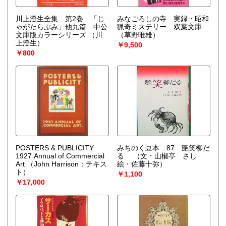
川上澄生全集 第2巻 「じ
みなごろしの寺 実録・昭和
ゃがたらぶみ」他九篇 中公
猟奇ミステリー 双葉文庫
文庫版カラーシリーズ
（川
（草野唯雄）
上澄生）
￥9,500
￥800
POSTERS & PUBLICITY
みちのく豆本 87 艶笑柳だ
1927 Annual of Commercial
る
（文・山椒亭 さし
Art
（John Harrison：テキス
絵・佐藤十弥）
ト）
￥1,100
￥17,000