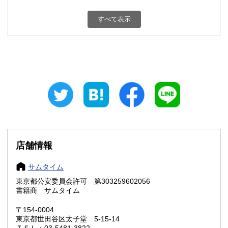
新潟県
富山県
0円
0円
すべて表示
石川県
福井県
0円
0円
山梨県
長野県
0円
0円
岐阜県
静岡県
0円
0円
愛知県
三重県
0円
0円
滋賀県
京都府
0円
0円
大阪府
兵庫県
0円
0円
店舗情報
奈良県
和歌山県
0円
0円
サムタイム
東京都公安委員会許可 第303259602056
鳥取県
島根県
0円
0円
書籍商 サムタイム
岡山県
広島県
0円
0円
〒154-0004
東京都世田谷区太子堂 5-15-14