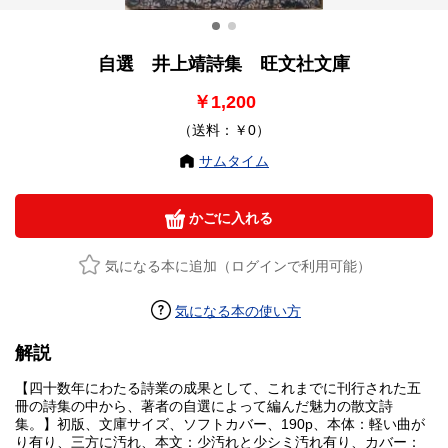
自選 井上靖詩集 旺文社文庫
￥1,200
（送料：￥0）
サムタイム
かごに入れる
気になる本に追加（ログインで利用可能）
気になる本の使い方
解説
【四十数年にわたる詩業の成果として、これまでに刊行された五
冊の詩集の中から、著者の自選によって編んだ魅力の散文詩
集。】初版、文庫サイズ、ソフトカバー、190p、本体：軽い曲が
り有り、三方に汚れ、本文：少汚れと少シミ汚れ有り、カバー：