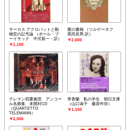
サーカス アクロバットと動
愛の書翰
（ツルゲーネフ
物芸の記号論
（ポール・ブ
黒田辰男:訳）
ーイサック 中沢新一・訳）
￥2,000
￥1,150
テレマン四重奏団 アンコー
李香蘭 私の半生 朝日文庫
ル名曲集 未開封CD
（山口淑子 藤原作弥）
（QUARTETTO
￥1,150
TELEMANN）
￥2,000