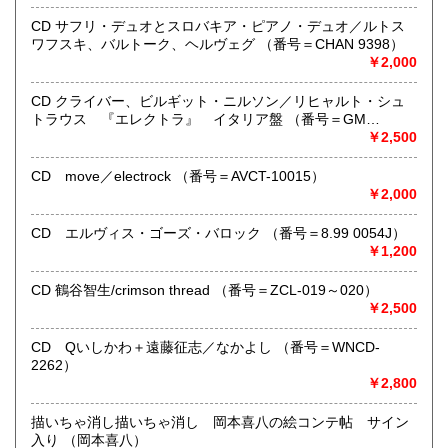
支払い下さい。
●公費ご購入を承ります。 送料は実費をご負担下さい。 お
CD サフリ・デュオとスロバキア・ピアノ・デュオ／ルトス
支払いは後払いが可能です。
ワフスキ、バルトーク、ヘルヴェグ （番号＝CHAN 9398）
※当店は【インボイス制度】の適格請求書発行事業者では
￥2,000
ございません。
●当店では迅速な発送を心掛けています。
CD クライバー、ビルギット・ニルソン／リヒャルト・シュ
ご送金、ご決済の確認が出来ましたら通常24時間以内にお
トラウス 『エレクトラ』 イタリア盤 （番号＝GM
買上商品を発送しています。
6.0001）
￥2,500
（ゆうメールは例外が有ります）。
●商品の発送に際しては水濡れ対策等、丁寧な梱包を心掛けて
CD move／electrock （番号＝AVCT-10015）
います。
￥2,000
●一部の商品は店頭販売の為、品切れになる場合が有りま
す。 ご容赦下さい。
CD エルヴィス・ゴーズ・バロック （番号＝8.99 0054J）
●当店は古書以外にも様々な商品を取り扱っています。下記
￥1,200
『Webサイト』をぜひご覧下さい。
CD 鶴谷智生/crimson thread （番号＝ZCL-019～020）
沿線名：東急田園都市線
￥2,500
最寄駅：三軒茶屋駅北出口Aから下北沢方面へ6分 ゴリラビ
ルの向かい 小田急バス太子堂停留所前
CD Qいしかわ＋遠藤征志／なかよし （番号＝WNCD-
営業時間：平日=10:00〜19:00 日曜・祭日=12:00～18:00
2262）
定休日：火曜日
￥2,800
書籍の買取について
描いちゃ消し描いちゃ消し 岡本喜八の絵コンテ帖 サイン
入り （岡本喜八）
店頭買取り、出張買取りを承っております。