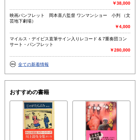
￥38,000
古物商として書籍以外の品々も買取りしています。
お気軽にご相談下さい。
映画パンフレット 岡本喜八監督 ワンマンショー 小判 （文
芸地下劇場）
取り扱い分野
￥4,000
社会科学、美術工芸、趣味、外国書、サブカルチャー、古書
一般（その他）
マイルス・デイビス直筆サイン入りレコード & 7重奏団コン
アナログ・レコードやCDなどの音楽・音声・映像メディア
サート・パンフレット
￥280,000
全ての新着情報
おすすめの書籍