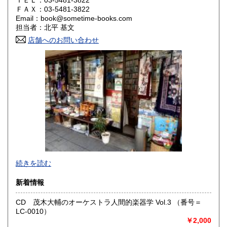
ＴＥＬ：03-5481-3822
山口県
徳島県
0円
0円
ＦＡＸ：03-5481-3822
Email：book@sometime-books.com
香川県
愛媛県
0円
0円
担当者：北平 基文
店舗へのお問い合わせ
高知県
福岡県
0円
0円
佐賀県
長崎県
0円
0円
熊本県
大分県
0円
0円
宮崎県
鹿児島県
0円
0円
沖縄県
0円
●当店では国内送料は無料です。（特記されたものを除きま
続きを読む
す）。
クリックポスト、スマートレター、レターパック、ゆうメ
新着情報
ール、定形外郵便、
ネコポス、ヤマト宅急便などでお届けしています。
CD 茂木大輔のオーケストラ人間的楽器学 Vol.3 （番号＝
但し、お客様が配送方法をご指定になる場合又は、
LC-0010）
後払いをご希望の場合は送料の実費をお支払い頂きます。
￥2,000
代引きをご希望の場合は代引き手数料及び送料の実費をお