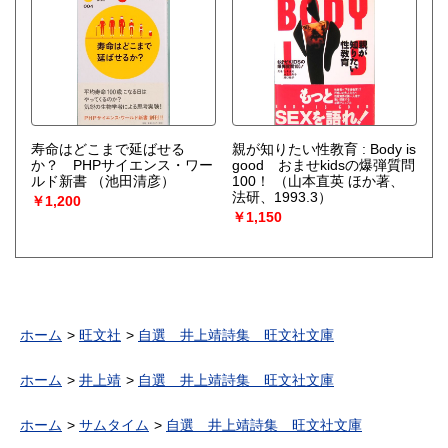
寿命はどこまで延ばせる
親が知りたい性教育 : Body is
か？ PHPサイエンス・ワー
good おませkidsの爆弾質問
ルド新書
（池田清彦）
100！
（山本直英 ほか著、
法研、1993.3）
￥1,200
￥1,150
ホーム
旺文社
自選 井上靖詩集 旺文社文庫
ホーム
井上靖
自選 井上靖詩集 旺文社文庫
ホーム
サムタイム
自選 井上靖詩集 旺文社文庫