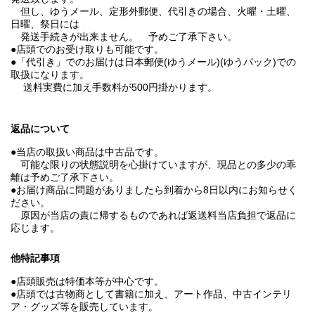
但し、ゆうメール、定形外郵便、代引きの場合、火曜・土曜、
日曜、祭日には
発送手続きが出来ません。 予めご了承下さい。
●店頭でのお受け取りも可能です。
●「代引き」でのお届けは日本郵便(ゆうメール)(ゆうパック)での
取扱になります。
送料実費に加え手数料が500円掛かります。
返品について
●当店の取扱い商品は中古品です。
可能な限りの状態説明を心掛けていますが、現品との多少の乖
離は予めご了承下さい。
●お届け商品に問題がありましたら到着から8日以内にお知らせく
ださい。
原因が当店の責に帰するものであれば返送料当店負担で返品に
応じます。
他特記事項
●店頭販売は特価本等が中心です。
●店頭では古物商として書籍に加え、アート作品、中古インテリ
ア・グッズ等を販売しています。