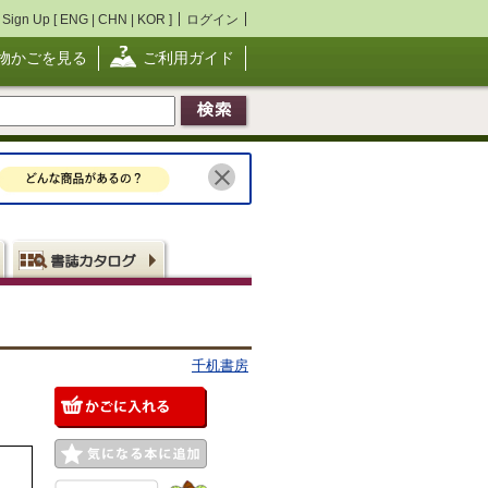
Sign Up [
ENG
|
CHN
|
KOR
]
ログイン
物かごを見る
ご利用ガイド
千机書房