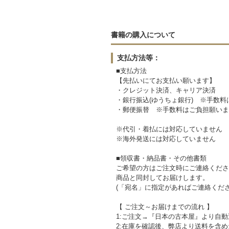
書籍の購入について
支払方法等：
■支払方法
【先払いにてお支払い願います】
・クレジット決済、キャリア決済
・銀行振込(ゆうちょ銀行) ※手数
・郵便振替 ※手数料はご負担願いま
※代引・着払には対応していません
※海外発送には対応していません
■領収書・納品書・その他書類
ご希望の方はご注文時にご連絡くださ
商品と同封してお届けします。
(「宛名」に指定があればご連絡くださ
【 ご注文～お届けまでの流れ 】
1:ご注文→『日本の古本屋』より自
2:在庫を確認後、弊店より送料を含