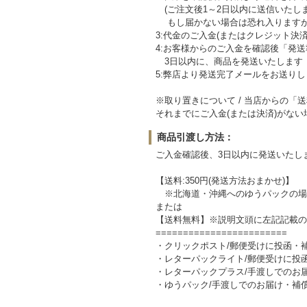
(ご注文後1～2日以内に送信いたし
もし届かない場合は恐れ入りますが
3:代金のご入金(またはクレジット決
4:お客様からのご入金を確認後「発
3日以内に、商品を発送いたします
5:弊店より発送完了メールをお送りし
※取り置きについて / 当店からの「
それまでにご入金(または決済)がな
商品引渡し方法：
ご入金確認後、3日以内に発送いたし
【送料:350円(発送方法おまかせ)】
※北海道・沖縄へのゆうパックの場
または
【送料無料】※説明文頭に左記記載の
========================
・クリックポスト/郵便受けに投函・
・レターパックライト/郵便受けに投
・レターパックプラス/手渡しでのお
・ゆうパック/手渡しでのお届け・補