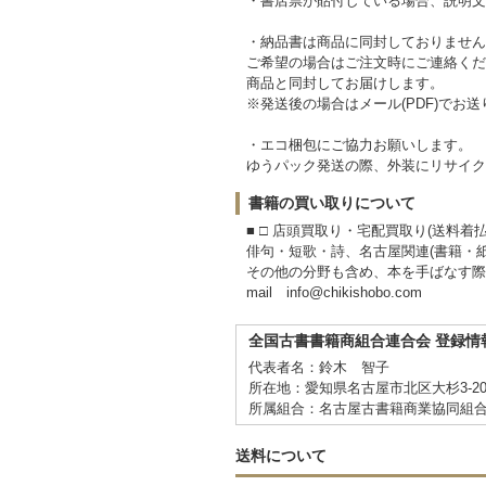
・書店票が貼付している場合、説明文
・納品書は商品に同封しておりません
ご希望の場合はご注文時にご連絡くだ
商品と同封してお届けします。
※発送後の場合はメール(PDF)でお
・エコ梱包にご協力お願いします。
ゆうパック発送の際、外装にリサイク
書籍の買い取りについて
■ □ 店頭買取り・宅配買取り(送料着払い
俳句・短歌・詩、名古屋関連(書籍・
その他の分野も含め、本を手ばなす際
mail info@chikishobo.com
全国古書書籍商組合連合会 登録情
代表者名：鈴木 智子
所在地：愛知県名古屋市北区大杉3-20-
所属組合：名古屋古書籍商業協同組
送料について