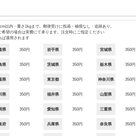
3cm以内・重さ1kgまで。郵便受けに投函・補償なし・追跡あり。
ご希望の場合は実費にて承ります。注文時にご指定ください
れば適用されます
森県
350円
岩手県
350円
宮城県
350円
島県
350円
茨城県
350円
栃木県
350円
葉県
350円
東京都
350円
神奈川県
350円
川県
350円
福井県
350円
山梨県
350円
岡県
350円
愛知県
350円
三重県
350円
阪府
350円
兵庫県
350円
奈良県
350円