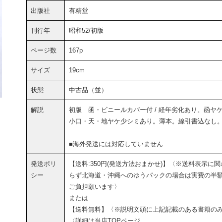
出版社
有精堂
刊行年
昭和52/初版
ページ数
167p
サイズ
19cm
状態
中古品（並）
解説
初版 函・ビニールカバー付 / 経年劣化あり。函ヤ
小口・天・地ヤケ少シミあり。薄本。線引書込なし
■海外発送には対応していません
発送ポリ
【送料:350円(発送方法おまかせ)】〈※送料表示に関
シー
らず北海道・沖縄へのゆうパックの場合は実費の半
ご負担願います〉
または
【送料無料】〈※説明文頭に上記記載のある書籍の
〈詳細は当店TOPページ