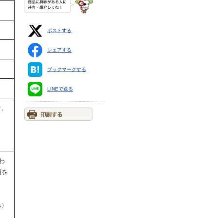
ポストする
シェアする
ブックマークする
LINEで送る
ケ、
。
わ
額を
み〉