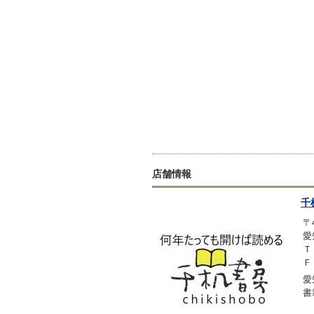
店舗情報
千
〒4
愛
Ｔ
Ｆ
愛
書