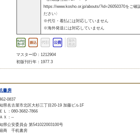
https://www.kosho.or.jp/abouts/?id=26050370をご
ださい〉
※代引・着払には対応していません
※海外発送には対応していません
マスターID：1212904
初版刊行年：1977.3
机書房
62-0837
知県名古屋市北区大杉三丁目20-19 加藤ビル1F
ＥＬ：080-3682-7866
ＡＸ：--
知県公安委員会 第541022003100号
籍商 千机書房