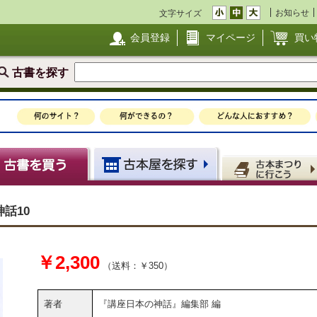
お知らせ
文字サイズ
会員登録
マイページ
買い
古書を探す
話10
￥2,300
（送料：￥350）
著者
『講座日本の神話』編集部 編