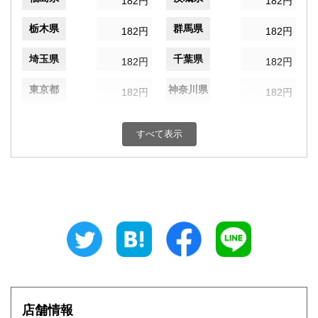
182円
182円
栃木県
群馬県
182円
182円
埼玉県
千葉県
182円
182円
東京都
神奈川県
182円
182円
新潟県
富山県
182円
182円
すべて表示
石川県
福井県
182円
182円
山梨県
長野県
182円
182円
岐阜県
静岡県
182円
182円
愛知県
三重県
182円
182円
滋賀県
京都府
182円
182円
大阪府
兵庫県
182円
182円
店舗情報