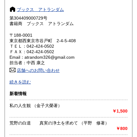
奈良県
和歌山県
182円
182円
ブックス アトランダム
第304409000729号
鳥取県
島根県
182円
182円
書籍商 ブックス アトランダム
岡山県
広島県
182円
182円
〒188-0001
東京都西東京市谷戸町 2-4-5-408
ＴＥＬ：042-424-0502
山口県
徳島県
182円
182円
ＦＡＸ：042-424-0502
Email：atrandom326@gmail.com
香川県
愛媛県
182円
182円
担当者：中西 康之
店舗へのお問い合わせ
高知県
福岡県
182円
182円
-
続きを読む
佐賀県
長崎県
182円
182円
沿線名：西武池袋線
新着情報
最寄駅：-
熊本県
大分県
182円
182円
営業時間：平11:00～20:00
私の人生観 （金子大榮著）
定休日：不定休
￥1,500
宮崎県
鹿児島県
182円
182円
書籍の買取について
荒野の白道 真実の浄土を求めて （平野 修著）
沖縄県
182円
-
￥800