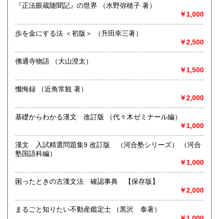
『正法眼蔵随聞記』の世界 （水野弥穂子 著）
取り扱い分野
￥1,000
歴史、社会科学、古書一般（その他）
歩を金にする法 ＜初版＞ （升田幸三著）
￥2,500
佛通寺物語 （大山澄太）
￥1,500
懺悔録 （近角常観 著）
￥2,000
基礎からわかる漢文 改訂版 （代々木ゼミナール編）
￥1,000
漢文 入試精選問題集9 改訂版 （河合塾シリーズ） （河合
塾国語科編）
￥1,000
困ったときの古漢文法 確認事典 【保存版】
￥2,000
まるごと知りたい不動産鑑定士 （黒沢 泰著）
￥1,000