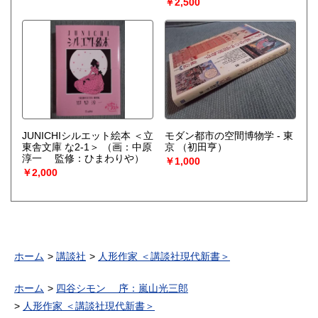
￥2,500
JUNICHIシルエット絵本 ＜立
モダン都市の空間博物学 - 東
東舎文庫 な2-1＞
（画：中原
京
（初田亨）
淳一 監修：ひまわりや）
￥1,000
￥2,000
ホーム
講談社
人形作家 ＜講談社現代新書＞
ホーム
四谷シモン 序：嵐山光三郎
人形作家 ＜講談社現代新書＞