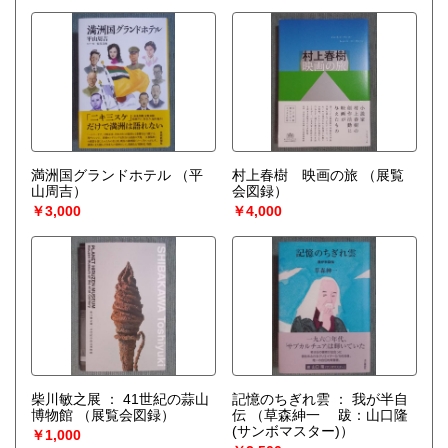
満洲国グランドホテル
（平
村上春樹 映画の旅
（展覧
山周吉）
会図録）
￥3,000
￥4,000
柴川敏之展 ： 41世紀の蒜山
記憶のちぎれ雲 ： 我が半自
博物館
（展覧会図録）
伝
（草森紳一 跋：山口隆
(サンボマスター)）
￥1,000