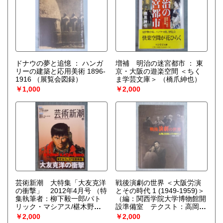
ドナウの夢と追憶 ： ハンガ
増補 明治の迷宮都市 ： 東
リーの建築と応用美術 1896-
京・大阪の遊楽空間 ＜ちく
1916
（展覧会図録）
ま学芸文庫＞
（橋爪紳也）
￥1,000
￥2,000
芸術新潮 大特集「大友克洋
戦後演劇の世界 ＜大阪労演
の衝撃」 2012年4月号
（特
とその時代 1 (1949-1959)＞
集執筆者：柳下毅一郎/パト
（編：関西学院大学博物館開
リック・マシアス/椹木野衣
設準備室 テクスト：高岡裕
ほか）
之ほか）
￥2,000
￥2,000