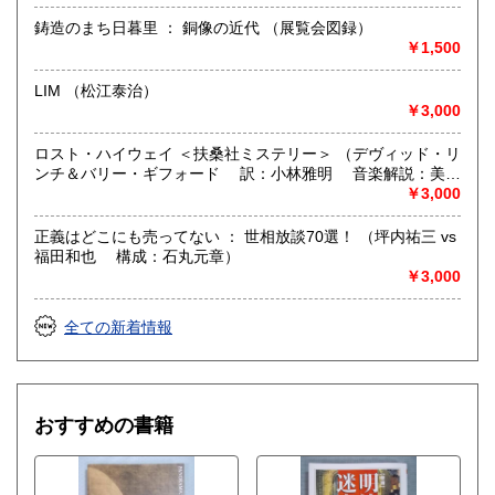
鋳造のまち日暮里 ： 銅像の近代 （展覧会図録）
￥1,500
LIM （松江泰治）
￥3,000
ロスト・ハイウェイ ＜扶桑社ミステリー＞ （デヴィッド・リ
ンチ＆バリー・ギフォード 訳：小林雅明 音楽解説：美馬
亜貴子 解説：滝本誠）
￥3,000
正義はどこにも売ってない ： 世相放談70選！ （坪内祐三 vs
福田和也 構成：石丸元章）
￥3,000
全ての新着情報
おすすめの書籍