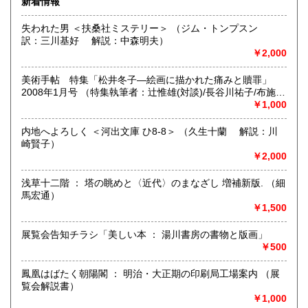
新着情報
沿線名：無店舗です
熊本県
大分県
600円
600円
最寄駅：-
失われた男 ＜扶桑社ミステリー＞ （ジム・トンプスン
営業時間：-
訳：三川基好 解説：中森明夫）
宮崎県
鹿児島県
定休日：不定休
600円
600円
￥2,000
書籍の買取について
沖縄県
600円
美術手帖 特集「松井冬子—絵画に描かれた痛みと贖罪」
2008年1月号 （特集執筆者：辻惟雄(対談)/長谷川祐子/布施英
-
利ほか）
￥1,000
取り扱い分野
内地へよろしく ＜河出文庫 ひ8-8＞ （久生十蘭 解説：川
美術工芸、趣味、サブカルチャー、古書一般（その他）
崎賢子）
￥2,000
浅草十二階 ： 塔の眺めと〈近代〉のまなざし 増補新版. （細
馬宏通）
￥1,500
展覧会告知チラシ「美しい本 ： 湯川書房の書物と版画」
￥500
鳳凰はばたく朝陽閣 ： 明治・大正期の印刷局工場案内 （展
覧会解説書）
￥1,000