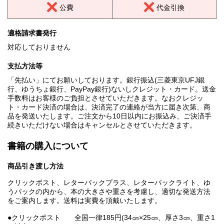
公費
代金引換
適格請求書発行
対応しておりません
支払方法等
「先払い」にてお願いしております。銀行振込(三菱東京UFJ銀
行、ゆうちょ銀行、PayPay銀行)ないしクレジット・カード。送金
手数料はお客様のご負担とさせていただきます。なおクレジッ
ト・カード決済の場合は、決済完了の連絡が当方に届き次第、商
品を発送いたします。ご注文から10日以内にお振込み、ご決済手
続きいただけない場合はキャンセルとさせていただきます。
書籍の購入について
商品引き渡し方法
クリックポスト、レターパックプラス、レターパックライト、ゆ
うパックの内から、本の大きさや重さを考慮し、適切な発送方法
をご案内します。送料は実費を頂戴いたします。
●クリックポスト 全国一律185円(34㎝×25㎝、厚さ3㎝、重さ1