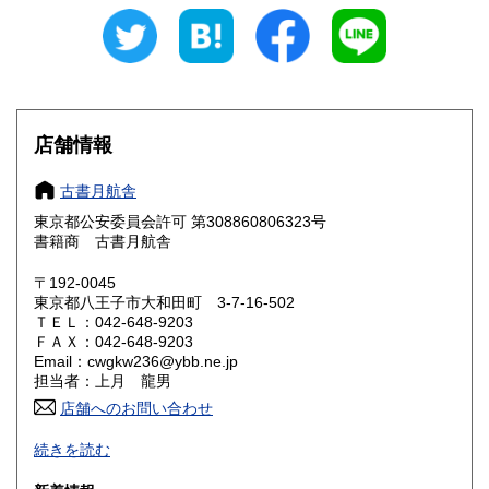
愛知県
三重県
600円
600円
滋賀県
京都府
600円
600円
大阪府
兵庫県
600円
600円
店舗情報
奈良県
和歌山県
600円
600円
古書月航舎
東京都公安委員会許可 第308860806323号
鳥取県
島根県
600円
600円
書籍商 古書月航舎
岡山県
広島県
600円
600円
〒192-0045
東京都八王子市大和田町 3-7-16-502
ＴＥＬ：042-648-9203
山口県
徳島県
600円
600円
ＦＡＸ：042-648-9203
Email：cwgkw236@ybb.ne.jp
香川県
愛媛県
600円
600円
担当者：上月 龍男
店舗へのお問い合わせ
高知県
福岡県
600円
600円
インターネット通販専門の古書店です。迅速でスムーズな対
続きを読む
応を心がけております。
佐賀県
長崎県
600円
600円