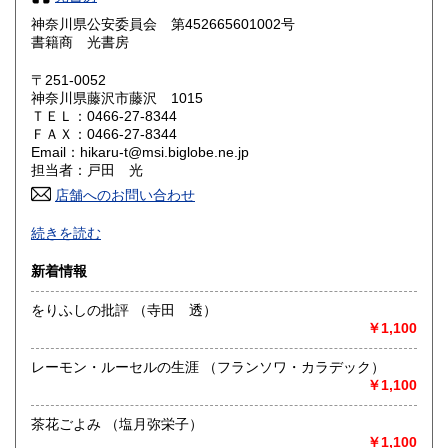
奈良県
和歌山県
600円
600円
神奈川県公安委員会 第452665601002号
書籍商 光書房
鳥取県
島根県
600円
600円
〒251-0052
岡山県
広島県
600円
600円
神奈川県藤沢市藤沢 1015
ＴＥＬ：0466-27-8344
ＦＡＸ：0466-27-8344
山口県
徳島県
600円
600円
Email：hikaru-t@msi.biglobe.ne.jp
担当者：戸田 光
香川県
愛媛県
600円
600円
店舗へのお問い合わせ
高知県
福岡県
基本的に美品を揃えております。
600円
600円
続きを読む
沿線名：東海道線、小田急線
佐賀県
長崎県
600円
600円
新着情報
最寄駅：藤沢駅
営業時間：午前10時〜午後8時
熊本県
大分県
をりふしの批評 （寺田 透）
600円
600円
定休日：無休{古書展等で休む場合有り}
￥1,100
宮崎県
鹿児島県
書籍の買取について
600円
600円
レーモン・ルーセルの生涯 （フランソワ・カラデック）
￥1,100
-
沖縄県
600円
茶花ごよみ （塩月弥栄子）
取り扱い分野
￥1,100