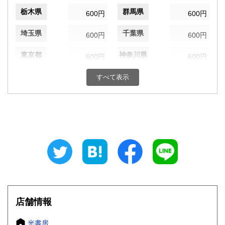
栃木県
群馬県
600円
600円
埼玉県
千葉県
600円
600円
東京都
神奈川県
600円
600円
新潟県
富山県
すべて表示
600円
600円
石川県
福井県
600円
600円
山梨県
長野県
600円
600円
岐阜県
静岡県
600円
600円
愛知県
三重県
600円
600円
滋賀県
京都府
600円
600円
店舗情報
大阪府
兵庫県
600円
600円
光書房