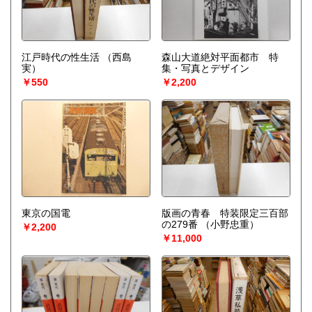
江戸時代の性生活
（西島
森山大道絶対平面都市 特
実）
集・写真とデザイン
￥550
￥2,200
東京の国電
版画の青春 特装限定三百部
の279番
（小野忠重）
￥2,200
￥11,000