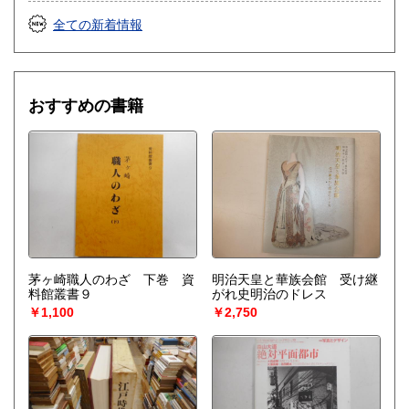
全ての新着情報
おすすめの書籍
茅ヶ崎職人のわざ 下巻 資
明治天皇と華族会館 受け継
料館叢書９
がれ史明治のドレス
￥1,100
￥2,750