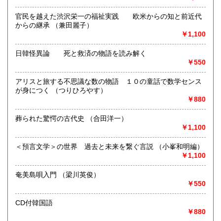
哲学宗教、歴史、社会科学、美術工芸、国語国文、古典籍、
趣味、古書一般（その他）
官民を越えた渋沢栄一の福祉実践 欧米からの知と前近代
からの継承 （兼田麗子）
￥1,100
日韓怪異論 死と救済の物語を読み解く
￥550
アリスと旅する不思議な数の物語 １０の童話で数学センス
が身につく （つりひろやす）
￥880
葬られた驚愕の古代史 （合田洋一）
￥1,100
＜預言文学＞の世界 過去と未来を繋ぐ言説 （小峯和明編）
￥1,100
奄美島唄入門 （梁川英俊）
￥550
CD付韓国語
￥880