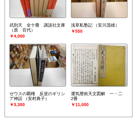
武則天 全十冊 講談社文庫
浅草私塾記
（安川茂雄）
（原 百代）
￥550
￥4,000
ゼウスの覇権 反逆のギリシ
運気暦術天文図解 一・二
ア神話
（安村典子）
2冊
￥3,300
￥11,000