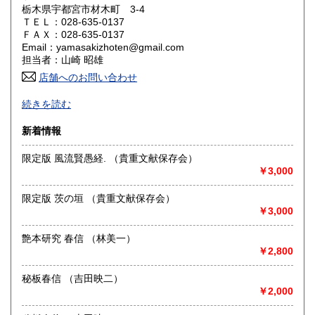
栃木県宇都宮市材木町 3-4
ＴＥＬ：028-635-0137
山口県
徳島県
600円
600円
ＦＡＸ：028-635-0137
Email：yamasakizhoten@gmail.com
香川県
愛媛県
600円
600円
担当者：山崎 昭雄
店舗へのお問い合わせ
高知県
福岡県
600円
600円
栃木関係郷土史 書き込み等点検して入力していますので表
続きを読む
示無き時はございませんがミスで点検漏れがあるかもしれま
佐賀県
長崎県
600円
600円
せん発送時に再点検しておりますのでそのときにはお知らせ
新着情報
いたしております 水曜日定休日
熊本県
大分県
600円
600円
限定版 風流賢愚経. （貴重文献保存会）
沿線名：JR宇都宮線 東武宇都宮線
￥3,000
宮崎県
鹿児島県
最寄駅：宇都宮 東武宇都宮
600円
600円
営業時間：午前10時 ー午後5時
限定版 茨の垣 （貴重文献保存会）
定休日：水曜日
沖縄県
600円
￥3,000
書籍の買取について
艶本研究 春信 （林美一）
-
￥2,800
取り扱い分野
秘板春信 （吉田映二）
￥2,000
歴史、美術工芸、国語国文、趣味、古書一般（その他）