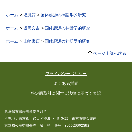
ホーム
培風館
国体起源の神話学的研究
ホーム
堀岡文吉
国体起源の神話学的研究
ホーム
山崎書店
国体起源の神話学的研究
ページ上部へ戻る
プライバシーポリシー
よくある質問
特定商取引に関する法律に基づく表記
東京都古書籍商業協同組合
所在地：東京都千代田区神田小川町3-22 東京古書会館内
東京都公安委員会許可済 許可番号 301026602392