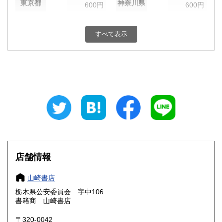
東京都
神奈川県
600円
600円
新潟県
富山県
600円
600円
すべて表示
石川県
福井県
600円
600円
山梨県
長野県
600円
600円
岐阜県
静岡県
600円
600円
愛知県
三重県
600円
600円
滋賀県
京都府
600円
600円
大阪府
兵庫県
600円
600円
店舗情報
奈良県
和歌山県
600円
600円
山崎書店
栃木県公安委員会 宇中106
鳥取県
島根県
600円
600円
書籍商 山崎書店
岡山県
広島県
600円
600円
〒320-0042