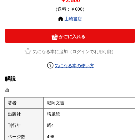
￥2,500
（送料：￥600）
山崎書店
かごに入れる
気になる本に追加（ログインで利用可能）
気になる本の使い方
解説
函
著者
堀岡文吉
出版社
培風館
刊行年
昭4
ページ数
496