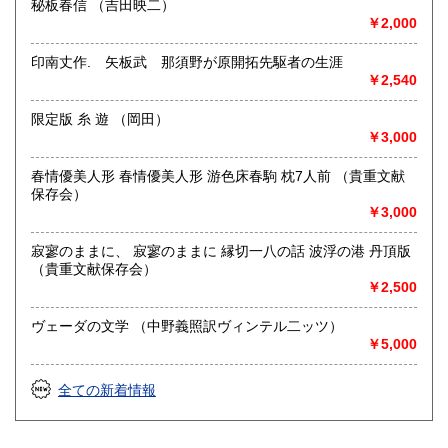
秘板春信 （吉田映二）
￥2,000
印南丈作. 矢板武 那須野が原開拓先駆者の生涯
￥2,540
限定版 糸 遊 （岡田）
￥3,000
春情優美人形 春情優美人形 游色床春駒 枕7人前 （貴重文献
保存会）
￥3,000
寂寥のままに、 寂寥のままに 縁切一八の話 波浮の港 丹頂版
（貴重文献保存会）
￥2,500
ヴェーダの文学 （中野義照訳ヴィンテル二ッツ）
￥5,000
全ての新着情報