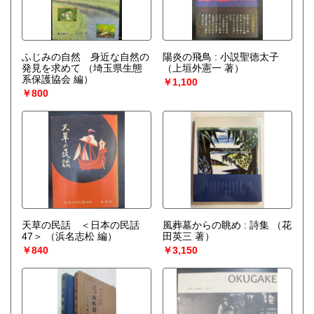
ふじみの自然 身近な自然の
陽炎の飛鳥 : 小説聖徳太子
発見を求めて
（埼玉県生態
（上垣外憲一 著）
系保護協会 編）
￥1,100
￥800
天草の民話 ＜日本の民話
風葬墓からの眺め : 詩集
（花
47＞
（浜名志松 編）
田英三 著）
￥840
￥3,150