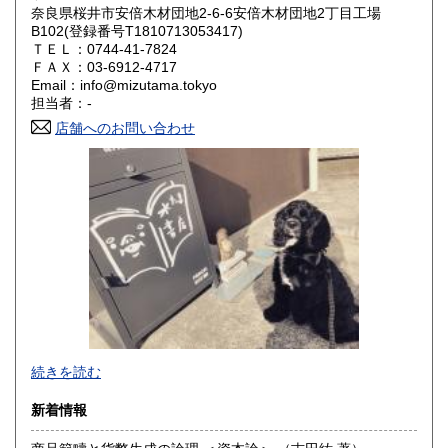
岡山県
広島県
950円
950円
奈良県桜井市安倍木材団地2-6-6安倍木材団地2丁目工場
B102(登録番号T1810713053417)
ＴＥＬ：0744-41-7824
山口県
徳島県
950円
950円
ＦＡＸ：03-6912-4717
Email：info@mizutama.tokyo
香川県
愛媛県
950円
950円
担当者：-
店舗へのお問い合わせ
高知県
福岡県
950円
1,080円
佐賀県
長崎県
1,080円
1,080円
熊本県
大分県
1,080円
1,080円
宮崎県
鹿児島県
1,080円
1,080円
沖縄県
1,330円
続きを読む
新着情報