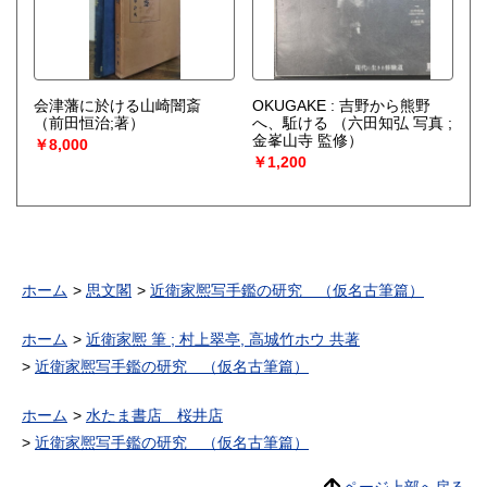
会津藩に於ける山崎闇斎
OKUGAKE : 吉野から熊野
（前田恒治;著）
へ、駈ける
（六田知弘 写真 ;
金峯山寺 監修）
￥8,000
￥1,200
ホーム
思文閣
近衛家熈写手鑑の研究 （仮名古筆篇）
ホーム
近衛家熈 筆 ; 村上翠亭, 高城竹ホウ 共著
近衛家熈写手鑑の研究 （仮名古筆篇）
ホーム
水たま書店 桜井店
近衛家熈写手鑑の研究 （仮名古筆篇）