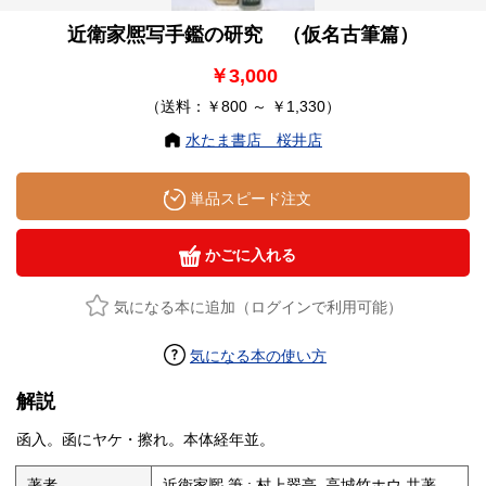
近衛家熈写手鑑の研究 （仮名古筆篇）
￥3,000
（送料：￥800 ～ ￥1,330）
水たま書店 桜井店
単品スピード注文
かごに入れる
気になる本に追加（ログインで利用可能）
気になる本の使い方
解説
函入。函にヤケ・擦れ。本体経年並。
著者
近衛家熈 筆 ; 村上翠亭, 高城竹ホウ 共著