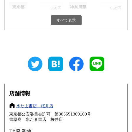
東京都
神奈川県
850円
850円
新潟県
富山県
すべて表示
850円
850円
石川県
福井県
850円
850円
山梨県
長野県
850円
850円
岐阜県
静岡県
850円
850円
愛知県
三重県
850円
850円
滋賀県
京都府
850円
850円
店舗情報
大阪府
兵庫県
850円
850円
水たま書店 桜井店
奈良県
和歌山県
800円
850円
東京都公安委員会許可 第305551309160号
書籍商 水たま書店 桜井店
鳥取県
島根県
950円
950円
〒633-0055