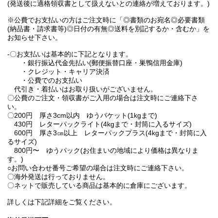
(発送後に適格領収書として扱えないとの連絡が増えております。)
※公費でお支払いの方はご注文時に「◎書類のお宛名◎必要書類
(納品書・請求書等)◎日付の有無◎送料を別記するか・含むか」を
お知らせ下さい。
-〇お支払いは基本的に下記となります。
・銀行振込代金先払い(郵便振替口座・巣鴨信用金庫)
・クレジット・キャリア決済
・公費でのお支払い
代引き・着払いはお取り扱いがございません。
〇公費のご注文・領収書がご入用の場合は注文時にご連絡下さ
い。
〇200円 厚さ3cm以内 ゆうパケット(1kgまで)
430円 レターパックライト(4kgまで・封筒に入るサイズ)
600円 厚さ3㎝以上 レターパックプラス(4kgまで・封筒に入
るサイズ)
800円〜 ゆうパック(お住まいの地域により価格は異なりま
す。)
○お問い合わせ番号ご希望の場合は注文時にご連絡下さい。
〇海外発送は行っておりません。
〇ネットで販売している商品は基本的に倉庫にございます。
詳しくは下記詳細をご覧ください。