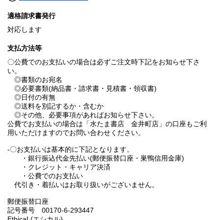
適格請求書発行
対応します
支払方法等
〇公費でのお支払いの場合は必ずご注文時下記をお知らせ下さ
い。
◎書類のお宛名
◎必要書類(納品書・請求書・見積書・領収書)
◎日付の有無
◎送料を別記するか・含むか
◎その他、必要事項があればお知らせ下さい。
公費でお支払いの場合は「水たま書店 金井町店」の口座もご利
用いただけますのでお問い合わせください。
-〇お支払いは基本的に下記となります。
・銀行振込代金先払い(郵便振替口座・巣鴨信用金庫)
・クレジット・キャリア決済
・公費でのお支払い
代引き・着払いはお取り扱いがございません。
郵便振替口座
記号番号 00170-6-293447
EthicaL(エシカル)