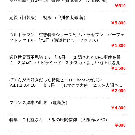
商品範疇と貨幣生成の論理 ＜資本論＞ （吉田紘 著）
￥510
定義（旧装版） 初版 （谷川俊太郎 著）
￥5,800
ウルトラマン 空想特撮シリーズ/ウルトラセブン パーフェ
クトファイル 計2冊（講談社ヒットブックス）
￥1,800
週刊世界百不思議 1-5 計5冊 （1.隠されたUFO事件を暴
ネット販売を主に多ジャンルの書籍をお取り扱いしておりま
く 2.第4の巨大ピラミッド 3.ナスカ・新しい地上絵を見つ
す
けた 4.安倍晴明「傑作呪王伝」 5.幻のアトランティス大
￥1,500
奈良県での専門書買取りはお任せください！
陸はどこだ?）
大量の書籍から蔵書の整理まで
ぼくらが大好きだった特撮ヒーローbestマガジン
★ISBN有の書籍・戦前・戦中の古書・紙物(古いチラシなど)
Vol.1.2.3.4.10 計5冊 （1.マグマ大使 .2.人造人間キカ
専門書(社会科学・書道・哲学などなど)
イダー3.ギララ 4.ガメラ 10.怪奇大作戦） ＜Kodansha
￥2,000
パンフレット・絵葉書・古写真等 CD・DVDなど 買取りして
official file magazine＞
おります！！
フランス絵本の世界 （鹿島茂）
まずはお気軽にお問い合わせください!
￥4,800
沿線名：近鉄大阪線
特集：ご利益さん 大阪の民間信仰 （大阪春秋 60）
最寄駅：桜井駅
￥800
営業時間：11時‐17時
定休日：金曜日(その他の曜日でも出張買取等により休みの場