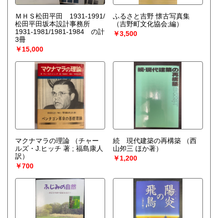
ＭＨＳ松田平田 1931-1991/
ふるさと吉野 懐古写真集
松田平田坂本設計事務所
（吉野町文化協会;編）
1931-1981/1981-1984 の計
￥3,500
3冊
￥15,000
マクナマラの理論
（チャー
続 現代建築の再構築
（西
ルズ・J.ヒッチ 著 ; 福島康人
山夘三 ほか著）
訳）
￥1,200
￥700