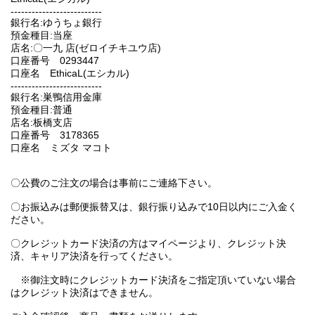
--------------------------
銀行名:ゆうちょ銀行
預金種目:当座
店名:〇一九 店(ゼロイチキユウ店)
口座番号 0293447
口座名 EthicaL(エシカル)
--------------------------
銀行名:巣鴨信用金庫
預金種目:普通
店名:板橋支店
口座番号 3178365
口座名 ミズタ マコト
〇公費のご注文の場合は事前にご連絡下さい。
〇お振込みは郵便振替又は、銀行振り込みで10日以内にご入金く
ださい。
〇クレジットカード決済の方はマイページより、クレジット決
済、キャリア決済を行ってください。
※御注文時にクレジットカード決済をご指定頂いていない場合
はクレジット決済はできません。