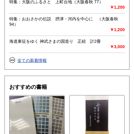
特集：大阪のふるさと 上町台地（大阪春秋 77）
合がございます)
￥1,200
書籍の買取について
特集：おおさかの伝説 摂津・河内を中心に （大阪春秋
94）
水たま書店 ではお買取り大歓迎です
￥1,200
駐車場ございます
海道東征をゆく 神武さまの国造り 正続 計2冊
詳しくはHPをご覧ください
￥3,000
取り扱い分野
全ての新着情報
総記、哲学宗教、歴史、社会科学、自然科学、美術工芸、国
語国文、外国文学、古典籍、近代文献、趣味、サブカルチャ
ー、古書一般（その他）
おすすめの書籍