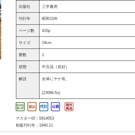
出版社
三学書房
刊行年
昭和15年
ページ数
415p
サイズ
19cm
冊数
1
状態
中古品（良好）
解説
全体にヤケ有。
(23086-5s)
マスターID：5914053
初版刊行年：1940.11