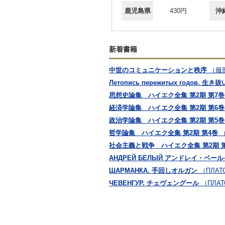
鹿児島県
430円
沖
新着書籍
中世のコミュニケーションと秩序
（服
Летопись пережитых годов. 
思想史論集 ハイエク全集 第2期 第7巻
経済学論集 ハイエク全集 第2期 第6巻
政治学論集 ハイエク全集 第2期 第5巻
哲学論集 ハイエク全集 第2期 第4巻
社会主義と戦争 ハイエク全集 第2期 第
АНДРЕЙ БЕЛЫЙ アンドレイ・ベール
ШАРМАНКА. 手回しオルガン
（ПЛАТ
ЧЕВЕНГУР. チェヴェングール
（ПЛАТ