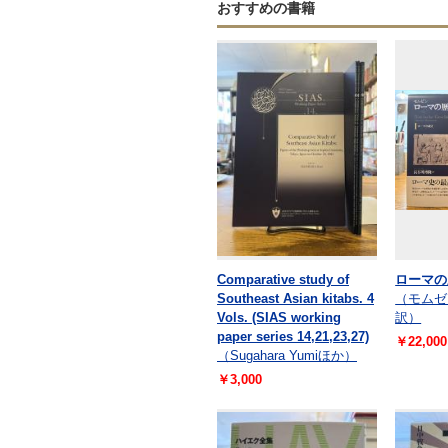
おすすめの書籍
Comparative study of
ローマの
Southeast Asian kitabs. 4
（モムゼ
Vols. (SIAS working
訳）
paper series 14,21,23,27)
￥22,000
（Sugahara Yumiほか）
￥3,000