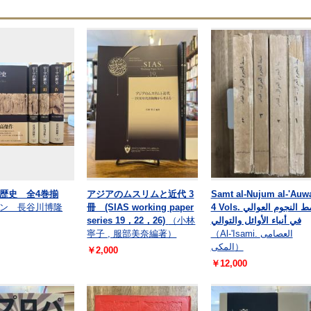
歴史 全4巻揃
アジアのムスリムと近代 3
Samt al-Nujum al-'Auwa
ン 長谷川博隆
冊 (SIAS working paper
4 Vols. سمط النجوم العوالي
series 19，22，26)
（小林
في أنباء الأوائل والتوالي
寧子 , 服部美奈編著）
（Al-'Isami. العصامى
المكى）
￥2,000
￥12,000