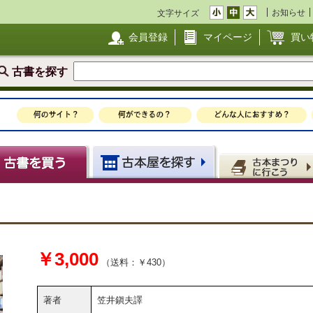
お知らせ
文字サイズ
会員登録
マイページ
買い
古書を探す
￥3,000
（送料：￥430）
著者
笠井鎭夫譯