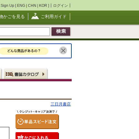
Sign Up [
ENG
|
CHN
|
KOR
]
ログイン
物かごを見る
ご利用ガイド
三日月書店