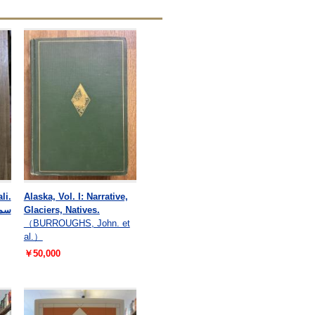
li.
Alaska, Vol. I: Narrative,
Glaciers, Natives.
（BURROUGHS, John. et
al.）
￥50,000