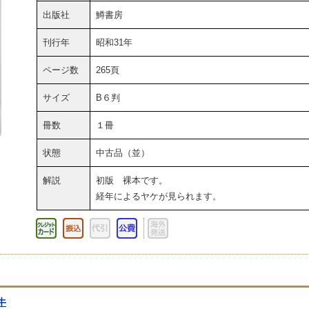
出版社
鱒書房
刊行年
昭和31年
ページ数
265頁
サイズ
B６判
冊数
１冊
状態
中古品（並）
解説
初版 裸本です。
経年によるヤケが見られます。
牛