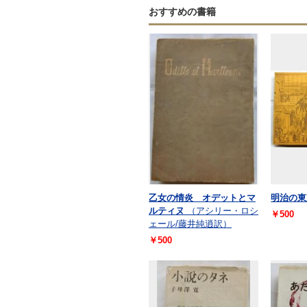
おすすめの書籍
乙女の情炎 オデットとマ
明治の東
ルティヌ
（アシリー・ロシ
￥500
ェール/藤井純逍訳）
￥500