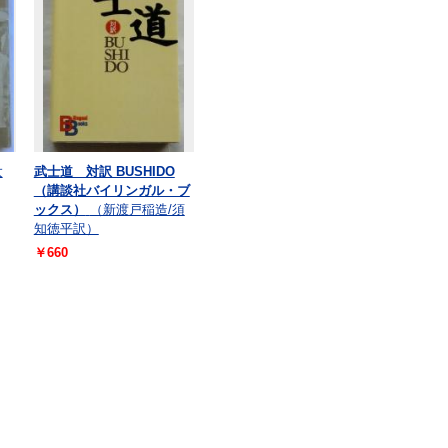
太
武士道 対訳 BUSHIDO
（講談社バイリンガル・ブ
ックス）
（新渡戸稲造/須
知徳平訳）
￥660