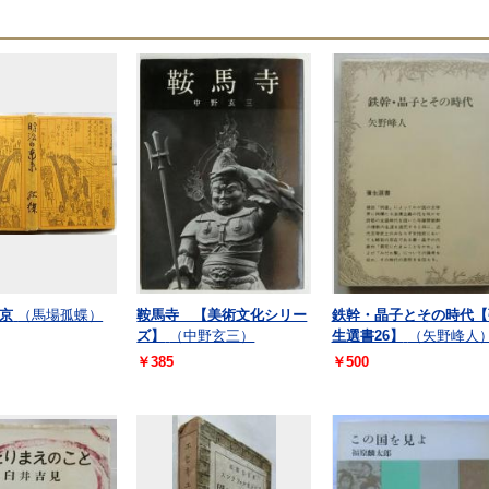
京
（馬場孤蝶）
鞍馬寺 【美術文化シリー
鉄幹・晶子とその時代【
ズ】
（中野玄三）
生選書26】
（矢野峰人
￥385
￥500