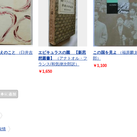
えのこと
（臼井吉
エピキュラスの園 【新思
この国を見よ
（福原麟
想叢書】
（アナトオル・フ
郎）
ランス/和気律次郎訳）
￥1,100
￥1,650
表情