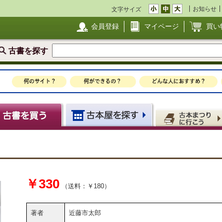
お知らせ
文字サイズ
会員登録
マイページ
買い
古書を探す
￥330
（送料：￥180）
著者
近藤市太郎