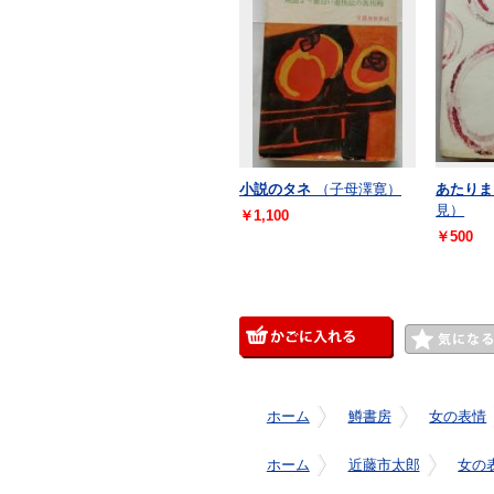
小説のタネ
（子母澤寛）
あたりま
見）
￥1,100
￥500
ホーム
鱒書房
女の表情
ホーム
近藤市太郎
女の