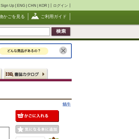
Sign Up [
ENG
|
CHN
|
KOR
]
ログイン
物かごを見る
ご利用ガイド
蝸牛