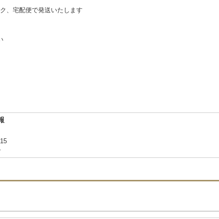
ク、宅配便で発送いたします
い
報
-15
合