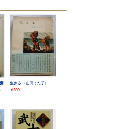
彌
生きる
（山田うた子）
）
￥800