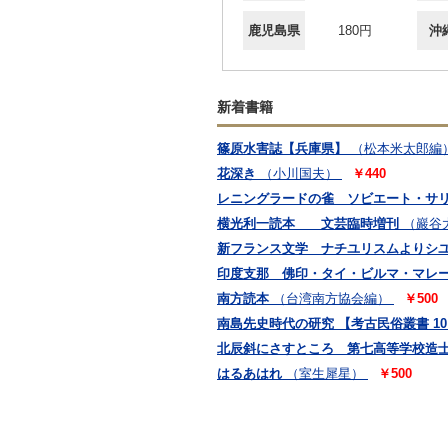
鹿児島県
180円
沖
新着書籍
篠原水害誌【兵庫県】
（松本米太郎編
花深き
（小川国夫）
￥440
レニングラードの雀 ソビエート・サ
横光利一読本 文芸臨時増刊
（巖谷
新フランス文学 ナチユリスムよりシ
印度支那 佛印・タイ・ビルマ・マレ
南方読本
（台湾南方協会編）
￥500
南島先史時代の研究 【考古民俗叢書 1
北辰斜にさすところ 第七高等学校造士
はるあはれ
（室生犀星）
￥500