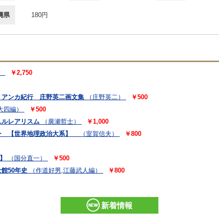
縄県
180円
）
￥2,750
リアンカ紀行 庄野英二画文集
（庄野英二）
￥500
大四編）
￥500
ユルレアリスム
（廣瀬哲士）
￥1,000
ー 【世界地理政治大系】
（室賀信夫）
￥800
0】
（国分直一）
￥500
館50年史
（作道好男,江藤武人編）
￥800
新着情報