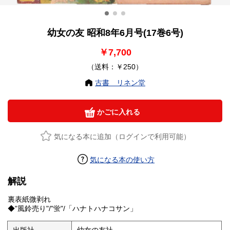
幼女の友 昭和8年6月号(17巻6号)
￥7,700
（送料：￥250）
古書 リネン堂
かごに入れる
気になる本に追加（ログインで利用可能）
気になる本の使い方
解説
裏表紙微剥れ
◆"風鈴売り"/"蛍"/「ハナトハナコサン」