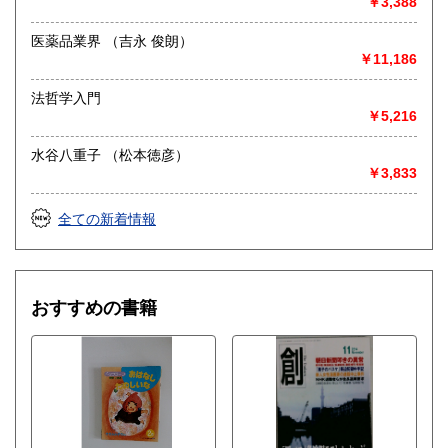
￥3,388
医薬品業界 （吉永 俊朗）
￥11,186
法哲学入門
￥5,216
水谷八重子 （松本徳彦）
￥3,833
全ての新着情報
おすすめの書籍