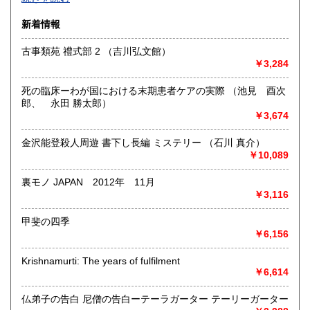
沿線名：-
新着情報
最寄駅：-
営業時間：-
古事類苑 禮式部 2 （吉川弘文館）
定休日：-
￥3,284
書籍の買取について
死の臨床ーわが国における末期患者ケアの実際 （池見 酉次
-
郎、 永田 勝太郎）
￥3,674
取り扱い分野
金沢能登殺人周遊 書下し長編 ミステリー （石川 真介）
総記、哲学宗教、歴史、社会科学、自然科学、美術工芸、国
￥10,089
語国文、外国文学、古典籍、近代文献、趣味、外国書、サブ
カルチャー、古書一般（その他）
裏モノ JAPAN 2012年 11月
書籍全般
￥3,116
甲斐の四季
￥6,156
Krishnamurti: The years of fulfilment
￥6,614
仏弟子の告白 尼僧の告白ーテーラガーター テーリーガーター