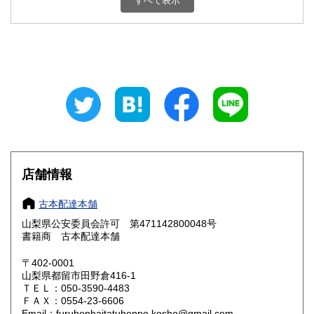
すべて表示
石川県
福井県
800円
800円
山梨県
長野県
800円
800円
岐阜県
静岡県
800円
800円
愛知県
三重県
800円
800円
滋賀県
京都府
800円
800円
大阪府
兵庫県
800円
800円
店舗情報
奈良県
和歌山県
800円
800円
古本配達本舗
山梨県公安委員会許可 第471142800048号
鳥取県
島根県
800円
800円
書籍商 古本配達本舗
岡山県
広島県
800円
800円
〒402-0001
山梨県都留市田野倉416-1
ＴＥＬ：050-3590-4483
山口県
徳島県
800円
800円
ＦＡＸ：0554-23-6606
Email：furuhonhaitatuhonpo.kosho@gmail.com