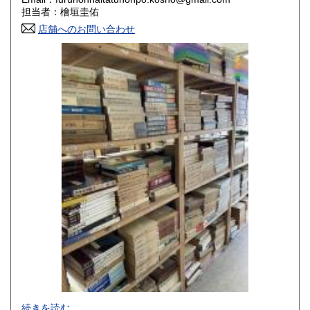
香川県
愛媛県
800円
800円
担当者：檜垣圭佑
店舗へのお問い合わせ
高知県
福岡県
800円
800円
佐賀県
長崎県
800円
800円
熊本県
大分県
800円
800円
宮崎県
鹿児島県
800円
800円
沖縄県
1,500円
-
続きを読む