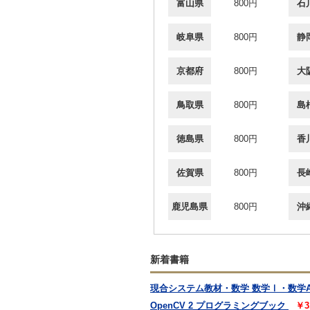
富山県
800円
石
岐阜県
800円
静
京都府
800円
大
鳥取県
800円
島
徳島県
800円
香
佐賀県
800円
長
鹿児島県
800円
沖
新着書籍
現合システム教材・数学 数学Ⅰ・数学A
OpenCV 2 プログラミングブック
￥3