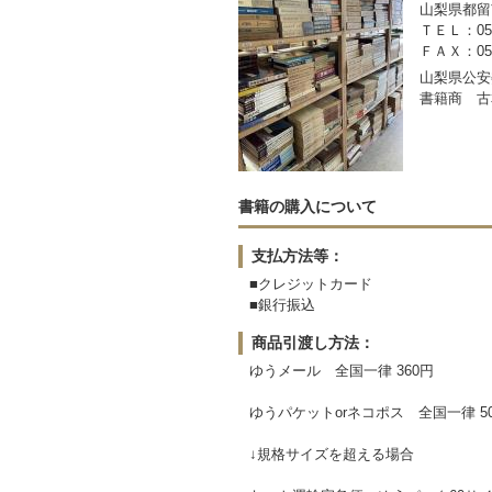
山梨県都留市
ＴＥＬ：050-
ＦＡＸ：0554
山梨県公安委
書籍商 古
書籍の購入について
支払方法等：
■クレジットカード
■銀行振込
商品引渡し方法：
ゆうメール 全国一律 360円
ゆうパケットorネコポス 全国一律 5
↓規格サイズを超える場合