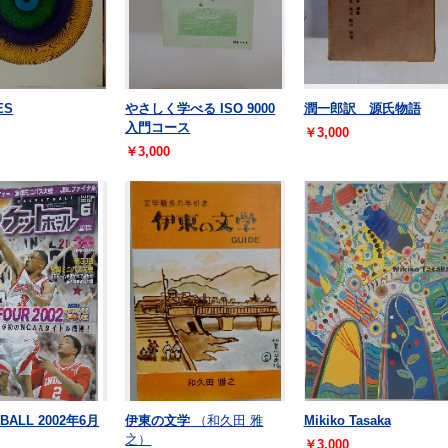
ES
やさしく学べる ISO 9000
潤一郎訳 源氏物語
入門コース
￥3,000
￥3,000
BALL 2002年6月
伊東の文学
（和久田 雅
Mikiko Tasaka
之）
￥3,000