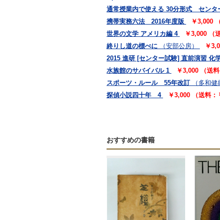
通常授業内で使える 30分形式 センター試
携帯実務六法 2016年度版
￥3,000
世界の文学 アメリカ編 4
￥3,000 
終りし道の標べに
（安部公房）
￥3,
2015 進研 [センター試験] 直前演習 化学 
水族館のサバイバル 1
￥3,000 （送
スポーツ・ルール 55年改訂
（多和健
探偵小説四十年 4
￥3,000 （送料：
おすすめの書籍