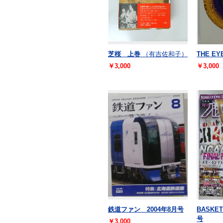
芝桜 上巻
（有吉佐和子）
THE EY
￥3,000
￥3,000
鉄道ファン 2004年8月号
BASKET
号
￥3,000