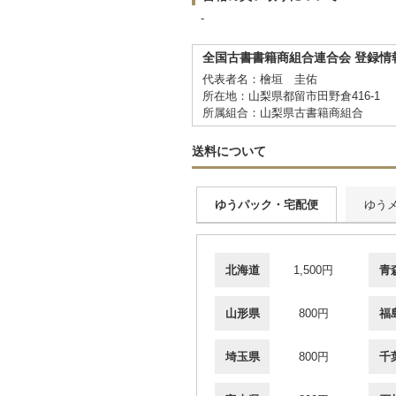
-
全国古書書籍商組合連合会 登録情
代表者名：檜垣 圭佑
所在地：山梨県都留市田野倉416-1
所属組合：山梨県古書籍商組合
送料について
ゆうパック・宅配便
ゆう
北海道
1,500円
青
山形県
800円
福
埼玉県
800円
千