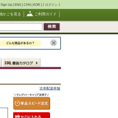
Sign Up [
ENG
|
CHN
|
KOR
]
ログイン
物かごを見る
ご利用ガイド
古本配達本舗