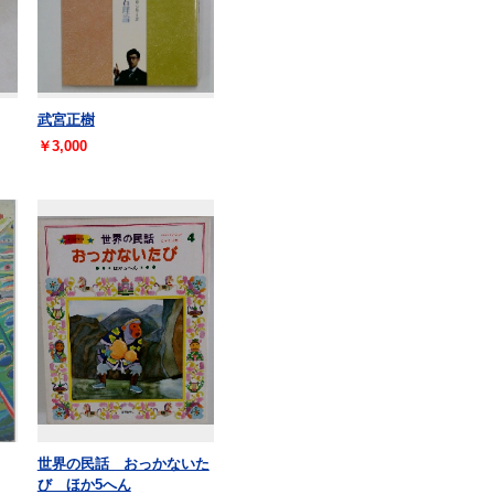
武宮正樹
￥3,000
世界の民話 おっかないた
び ほか5へん