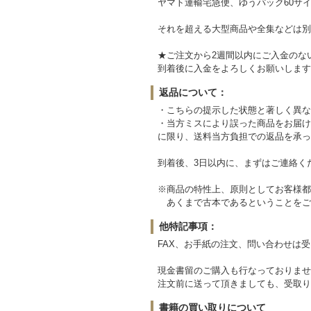
ヤマト運輸宅急便、ゆうパック60サイ
それを超える大型商品や全集などは別
★ご注文から2週間以内にご入金のな
到着後に入金をよろしくお願いします
返品について：
・こちらの提示した状態と著しく異な
・当方ミスにより誤った商品をお届け
に限り、送料当方負担での返品を承っ
到着後、3日以内に、まずはご連絡く
※商品の特性上、原則としてお客様都
あくまで古本であるということをご
他特記事項：
FAX、お手紙の注文、問い合わせは
現金書留のご購入も行なっておりませ
注文前に送って頂きましても、受取り
書籍の買い取りについて