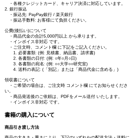
・各種クレジットカード、キャリア決済に対応しています。
2. 銀行振込
・振込先: PayPay銀行 / 楽天銀行
・振込手数料: お客様にて負担ください。
公費(後払い)について
・商品代金の合計5,000円以上 から承ります。
・インボイス非対応 です。
・ご注文時、コメント欄 に下記をご記入ください。
1. 必要書類: (例: 見積書、納品書、請求書)
2. 各書類の日付: (例: ○年○月○日)
3. 各書類の宛名: (例: ○○大学○○研究室)
4. 送料の表記: (「別記」または「商品代金に含める」)
領収書について
・ご希望の場合は、ご注文時 コメント欄 にてお知らせくださ
い。
・商品発送後のご依頼は、PDFをメール送付 いたします。
・インボイス非対応 です。
書籍の購入について
商品引き渡し方法
商品の大きさ・重さにより、下記のいずれかの配送方法・送料に