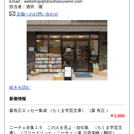
Email：webshop@shoshisouvenir.com
担当者：酒井 隆
山口県
徳島県
250円
250円
店舗へのお問い合わせ
香川県
愛媛県
250円
250円
高知県
福岡県
250円
250円
佐賀県
長崎県
250円
250円
熊本県
大分県
250円
250円
宮崎県
鹿児島県
250円
250円
沖縄県
-
250円
続きを読む
沿線名：JR総武線/都営浅草線
新着情報
最寄駅：浅草橋駅 JR西口から徒歩3分/都営A4出口から徒歩7
分
森有正エッセー集成 （ちくま学芸文庫） （森 有正 ）
営業時間：12:00 〜 17:00
￥1,000
定休日：日・月・火曜日(火曜は通販のみ対応)
ニーチェ全集１５ この人を見よ・自伝集 （ちくま学芸文
書籍の買取について
庫） （フリードリッヒ・ニーチェ／著 川原栄峰／翻訳）