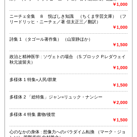
学術書・専門書・美術書・写真集・サブカルチャー関連書
￥1,000
籍・絵本など、幅広く買取いたします!
CD、DVD、絵ハガキ、古写真、映画パンフレットなども買取
ニーチェ全集 ８ 悦ばしき知識 （ちくま学芸文庫） （フ
対象です。
リードリッヒ・ニーチェ／著 信太正三／翻訳）
￥1,000
【買取方法】
詩集 1 （タゴール著作集） （山室静ほか）
1. 店頭買取
￥1,500
・予約不要
・店舗前で荷下ろし可能
政治と精神医学 : ソヴェトの場合 （S.ブロック P.レダウェイ
・その場で査定、現金支払い
秋元波留夫）
・大量の場合はお預かりとなる場合あり
￥1,000
2. 出張買取
・本の量・ジャンル、訪問先などをお知らせください。
多様体 1 特集=人民/群衆
・査定日時をご相談させていただきます。
￥1,500
・量や種類によっては出張できない場合もございます。
多様体 2 「総特集」ジャン=リュック・ナンシー
【ご注意】
￥2,000
古本買取には、本人確認書類(免許証、保険証など)のご提示
が必要です。
多様体 4 特集 書物/後世
￥1,500
取り扱い分野
心のなかの身体 : 想像力へのパラダイム転換 （マーク・ジョ
総記、哲学宗教、歴史、社会科学、自然科学、美術工芸、国