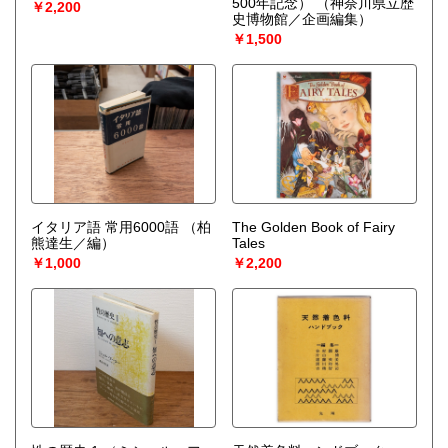
500年記念）
（神奈川県立歴
￥2,200
史博物館／企画編集）
￥1,500
イタリア語 常用6000語
（柏
The Golden Book of Fairy
熊達生／編）
Tales
￥1,000
￥2,200