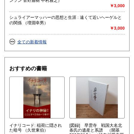
ンソン 菅野盾樹 中村雅之）
語国文、外国文学、趣味、サブカルチャー、古書一般（その
￥3,000
他）
絵本、漫画（コミック）
シュライアーマッハーの思想と生涯 : 遠くて近いヘーゲルと
の関係 （増淵幸男）
￥3,000
全ての新着情報
おすすめの書籍
イナリコード: 稲荷に隠され
[図録] 早雲寺 戦国大名北
た暗号
（久世東伯）
条氏の遺産と系譜 （開基