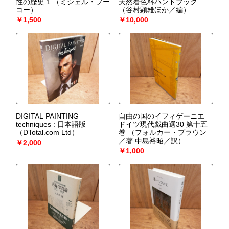
性の歴史 1
（ミシェル・フー
天然着色料ハンドブック
コー）
（谷村顕雄ほか／編）
￥1,500
￥10,000
DIGITAL PAINTING
自由の国のイフィゲーニエ
techniques : 日本語版
ドイツ現代戯曲選30 第十五
（DTotal.com Ltd）
巻
（フォルカー・ブラウン
／著 中島裕昭／訳）
￥2,000
￥1,000