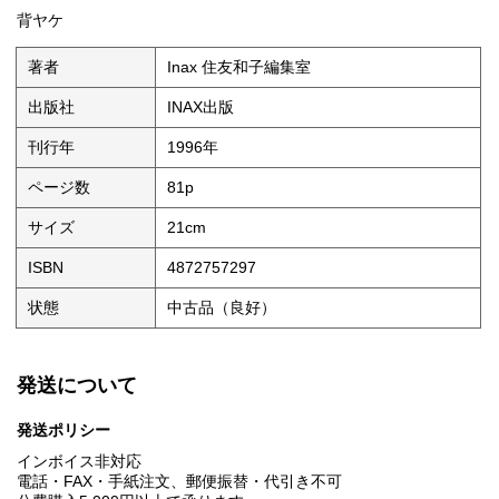
背ヤケ
著者
Inax 住友和子編集室
出版社
INAX出版
刊行年
1996年
ページ数
81p
サイズ
21cm
ISBN
4872757297
状態
中古品（良好）
発送について
発送ポリシー
インボイス非対応
電話・FAX・手紙注文、郵便振替・代引き不可