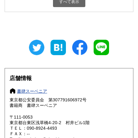
250円
250円
すべて表示
新潟県
富山県
250円
250円
石川県
福井県
250円
250円
山梨県
長野県
250円
250円
岐阜県
静岡県
250円
250円
愛知県
三重県
250円
250円
店舗情報
滋賀県
京都府
250円
250円
書肆スーベニア
大阪府
兵庫県
250円
250円
東京都公安委員会 第307791606972号
奈良県
和歌山県
書籍商 書肆スーベニア
250円
250円
〒111-0053
鳥取県
島根県
250円
250円
東京都台東区浅草橋4-20-2 村井ビル1階
ＴＥＬ：090-8924-4493
岡山県
広島県
250円
250円
ＦＡＸ：--