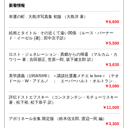
無店舗にて通信販売中心の営業です。
新着情報
熊本県
大分県
高額商品のご購入を検討されている方で、現品をご確認され
1,740円
1,740円
たい場合は、
幸運の町 : 大島洋写真集 初版 （大島洋 著）
出来るだけ対応させて頂きますので、Eメール、電話にて遠
￥6,600
宮崎県
鹿児島県
1,740円
1,740円
慮なくご相談ください。
絵画とタイトル : その近くて遠い関係 （ルース・バーナー
沖縄県
2,070円
沿線名：-
ド・イーゼル [著] ; 田中京子訳）
最寄駅：-
￥5,500
営業時間：お電話の受付時間 : AM10:00〜PM6:00
定休日：毎週木曜日・日曜日(夏季休業8/9〜13)
ロスト・ジェネレーション : 異郷からの帰還 （マルカム・カ
ウリー 著 ; 吉田朋正, 笠原一郎, 坂下健太郎 訳）
書籍の買取について
￥3,630
西洋の哲学思想、宗教、歴史、文学、美術、言語学の研究
美学講義（1958/59年） ＜講談社選書メチエ le livre＞ （テオ
書・全集類、日本の近代文学初版本・限定本・全集類を中心
ドール・W・アドルノ ； エーバーハルト・オルトラント
に幅広く取り扱ってございます。
編 ; 藤野寛・西村誠 監訳）
￥3,080
関東近県、地方ともにご都合に合わせてお伺いします。
宅急便等によるご送本による買取りもいたします。
評伝ドストエフスキー （コンスタンチン・モチューリスキー
多少に関わらず、遠慮なくご相談、お問い合わせください。
著 ; 松下裕, 松下恭子 訳）
￥11,000
取り扱い分野
アポリネール全集 限定版 （鈴木信太郎, 渡辺一民 編）
哲学宗教、歴史、社会科学、美術工芸、国語国文、外国文
￥3,300
学、古書一般（その他）