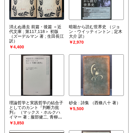
消えぬ過去 前篇・後篇 ＜近
暗殺から読む世界史
（ジョ
代文庫 ; 第117,118＞ 初版
ン・ウイッティントン ; 定木
（ズーデルマン 著 ; 生田長江
大介 訳）
訳）
￥2,970
￥4,400
理論哲学と実践哲学の結合子
砂金 : 詩集
（西條八十 著）
としてのカント『判断力批
￥5,500
判』
（マックス・ホルクハ
イマー 著 ; 服部健二, 青柳雅
文 訳）
￥3,850