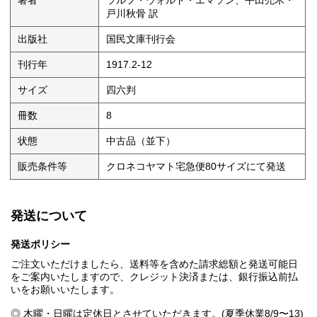
著者
ラルフ・ウォルド・エマソン、平田禿木・
戸川秋骨 訳
出版社
国民文庫刊行会
刊行年
1917.2-12
サイズ
四六判
冊数
8
状態
中古品（並下）
販売条件等
クロネコヤマト宅急便80サイズにて発送
発送について
発送ポリシー
ご注文いただけましたら、送料等を含めた請求総額と発送可能日
をご案内いたしますので、クレジット決済または、銀行振込前払
いをお願いいたします。
◎ 木曜・日曜は定休日とさせていただきます。(夏季休業8/9〜13)