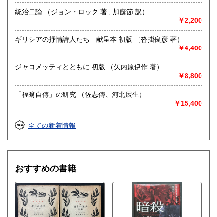
統治二論 （ジョン・ロック 著 ; 加藤節 訳）
￥2,200
ギリシアの抒情詩人たち 献呈本 初版 （沓掛良彦 著）
￥4,400
ジャコメッティとともに 初版 （矢内原伊作 著）
￥8,800
「福翁自傳」の研究 （佐志傳、河北展生）
￥15,400
全ての新着情報
おすすめの書籍