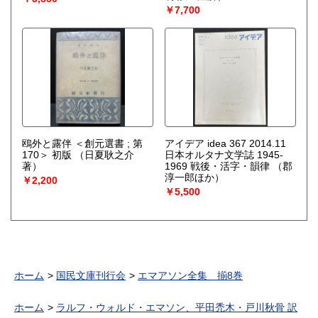
￥7,700
鴎外と露伴 ＜創元選書 ; 第
アイデア idea 367 2014.11
170＞ 初版
（日夏耿之介
日本オルタナ文学誌 1945-
著）
1969 戦後・活字・韻律
（郡
淳一郎ほか）
￥2,200
￥5,500
ホーム
国民文庫刊行会
エマアソン全集 揃8巻
ホーム
ラルフ・ウォルド・エマソン、平田禿木・戸川秋骨 訳