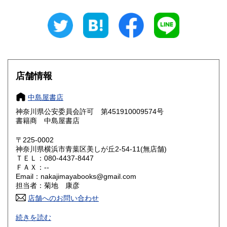
岐阜県
静岡県
1,230円
1,230円
愛知県
三重県
1,230円
1,230円
滋賀県
京都府
1,350円
1,350円
大阪府
兵庫県
1,350円
1,350円
店舗情報
奈良県
和歌山県
1,350円
1,350円
中島屋書店
神奈川県公安委員会許可 第451910009574号
鳥取県
島根県
1,480円
1,480円
書籍商 中島屋書店
岡山県
広島県
1,480円
1,480円
〒225-0002
神奈川県横浜市青葉区美しが丘2-54-11(無店舗)
ＴＥＬ：080-4437-8447
山口県
徳島県
1,480円
1,480円
ＦＡＸ：--
Email：nakajimayabooks@gmail.com
香川県
愛媛県
1,480円
1,480円
担当者：菊地 康彦
店舗へのお問い合わせ
高知県
福岡県
1,480円
1,740円
適格請求書発行事業者登録番号 ： T4810553294531
続きを読む
佐賀県
長崎県
1,740円
1,740円