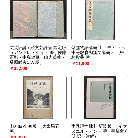
文芸評論 / 続文芸評論 限定版
落窪物語講義 上・中・下 ＜
（アンドレ・ジィド 著 ; 佐藤
中等教育和漢文講義＞
（中
正彰・中島健蔵・山内義雄・
村秋香 述）
桑原武夫ほか訳）
￥11,000
￥38,500
山と峡谷 初版
（大泉黒石
実践理性批判 新装版.
（イマ
著）
ヌエル・カント 著 ; 宇都宮芳
明 訳・注解）
￥3,850