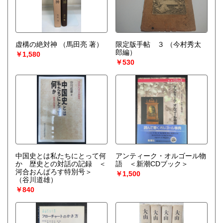
虚構の絶対神
（馬田亮 著）
限定版手帖 ３
（今村秀太
郎編）
￥1,580
￥530
中国史とは私たちにとって何
アンティーク・オルゴール物
か 歴史との対話の記録 ＜
語 ＜新潮CDブック＞
河合おんぱろす特別号＞
￥1,500
（谷川道雄）
￥840