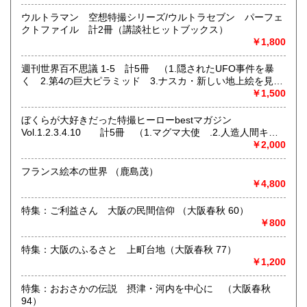
ウルトラマン 空想特撮シリーズ/ウルトラセブン パーフェ
クトファイル 計2冊（講談社ヒットブックス）
￥1,800
週刊世界百不思議 1-5 計5冊 （1.隠されたUFO事件を暴
く 2.第4の巨大ピラミッド 3.ナスカ・新しい地上絵を見つ
けた 4.安倍晴明「傑作呪王伝」 5.幻のアトランティス大
￥1,500
陸はどこだ?）
ぼくらが大好きだった特撮ヒーローbestマガジン
Vol.1.2.3.4.10 計5冊 （1.マグマ大使 .2.人造人間キカ
イダー3.ギララ 4.ガメラ 10.怪奇大作戦） ＜Kodansha
￥2,000
ネット販売を主に多ジャンルの書籍をお取り扱いしておりま
official file magazine＞
す
フランス絵本の世界 （鹿島茂）
奈良県での専門書買取りはお任せください！
￥4,800
大量の書籍から蔵書の整理まで
★ISBN有の書籍・戦前・戦中の古書・紙物(古いチラシなど)
特集：ご利益さん 大阪の民間信仰 （大阪春秋 60）
専門書(社会科学・書道・哲学などなど)
￥800
パンフレット・絵葉書・古写真等 CD・DVDなど 買取りして
おります！！
特集：大阪のふるさと 上町台地（大阪春秋 77）
まずはお気軽にお問い合わせください!
￥1,200
沿線名：近鉄大阪線
特集：おおさかの伝説 摂津・河内を中心に （大阪春秋
最寄駅：桜井駅
94）