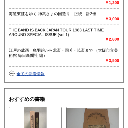
営業時間：11時‐17時
￥1,200
定休日：金曜日(その他の曜日でも出張買取等により休みの場
合がございます)
海道東征をゆく 神武さまの国造り 正続 計2冊
￥3,000
書籍の買取について
THE BAND IS BACK JAPAN TOUR 1983 LAST TIME
水たま書店 ではお買取り大歓迎です
AROUND SPECIAL ISSUE (vol.1)
￥2,800
駐車場ございます
詳しくはHPをご覧ください
江戸の戯画 鳥羽絵から北斎・国芳・暁斎まで （大阪市立美
術館 毎日新聞社 編）
￥3,500
取り扱い分野
総記、哲学宗教、歴史、社会科学、自然科学、美術工芸、国
全ての新着情報
語国文、外国文学、古典籍、近代文献、趣味、サブカルチャ
ー、古書一般（その他）
おすすめの書籍