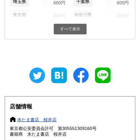
埼玉県
千葉県
600円
600円
東京都
神奈川県
600円
600円
新潟県
富山県
すべて表示
600円
600円
石川県
福井県
600円
600円
山梨県
長野県
600円
600円
岐阜県
静岡県
600円
600円
愛知県
三重県
600円
600円
滋賀県
京都府
600円
600円
店舗情報
大阪府
兵庫県
600円
600円
水たま書店 桜井店
奈良県
和歌山県
600円
600円
東京都公安委員会許可 第305551309160号
書籍商 水たま書店 桜井店
鳥取県
島根県
600円
600円