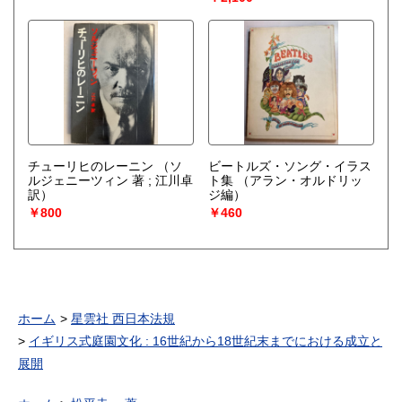
チューリヒのレーニン
（ソ
ビートルズ・ソング・イラス
ルジェニーツィン 著 ; 江川卓
ト集
（アラン・オルドリッ
訳）
ジ編）
￥800
￥460
ホーム
星雲社 西日本法規
イギリス式庭園文化 : 16世紀から18世紀末までにおける成立と
展開