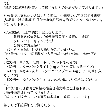
て)。
(発送後に適格領収書として扱えないとの連絡が増えております。)
※公費でお支払いの方はご注文時に「◎書類のお宛名◎必要書類
(納品書・請求書等)◎日付の有無◎送料を別記するか・含むか」を
お知らせ下さい。
-〇お支払いは基本的に下記となります。
・銀行振込代金先払い(郵便振替口座・巣鴨信用金庫)
・クレジット・キャリア決済
・公費でのお支払い
代引き・着払いはお取り扱いがございません。
〇公費のご注文・領収書がご入用の場合は注文時にご連絡下さ
い。
〇200円 厚さ3cm以内 ゆうパケット(1kgまで)
430円 レターパックライト(4kgまで・封筒に入るサイズ)
600円 厚さ3㎝以上 レターパックプラス(4kgまで・封筒に入
るサイズ)
800円〜 ゆうパック(お住まいの地域により価格は異なりま
す。)
○お問い合わせ番号ご希望の場合は注文時にご連絡下さい。
〇海外発送は行っておりません。
〇ネットで販売している商品は基本的に倉庫にございます。
詳しくは下記詳細をご覧ください。