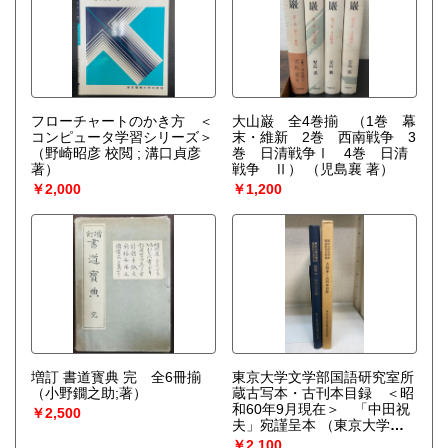
フローチャートのかき方 ＜
大山巌 全4巻揃 （1巻 幕
コンピュータ学習シリーズ＞
末・維新 2巻 西南戦争 3
（野崎昭彦 校閲 ; 溝口貞彦
巻 日清戦争Ⅰ 4巻 日清
著）
戦争 Ⅱ）
（児島襄 著）
￥2,000
￥1,200
増訂 書道寳典 完 全6冊揃
東京大学文学部国語研究室所
（小野鐗之助;著）
蔵古写本・古刊本目録 ＜昭
和60年9月現在＞ 「中田祝
￥2,500
夫」宛謹呈本
（東京大学文
学部国語研究室 編）
￥2,100