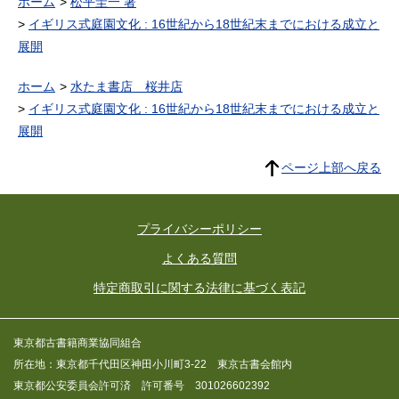
ホーム
松平圭一 著
イギリス式庭園文化 : 16世紀から18世紀末までにおける成立と
展開
ホーム
水たま書店 桜井店
イギリス式庭園文化 : 16世紀から18世紀末までにおける成立と
展開
ページ上部へ戻る
プライバシーポリシー
よくある質問
特定商取引に関する法律に基づく表記
東京都古書籍商業協同組合
所在地：東京都千代田区神田小川町3-22 東京古書会館内
東京都公安委員会許可済 許可番号 301026602392