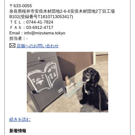
〒633-0055
岡山県
広島県
600円
600円
奈良県桜井市安倍木材団地2-6-6安倍木材団地2丁目工場
B102(登録番号T1810713053417)
ＴＥＬ：0744-41-7824
山口県
徳島県
600円
600円
ＦＡＸ：03-6912-4717
Email：info@mizutama.tokyo
香川県
愛媛県
600円
600円
担当者：-
店舗へのお問い合わせ
高知県
福岡県
600円
600円
佐賀県
長崎県
600円
600円
熊本県
大分県
600円
600円
宮崎県
鹿児島県
600円
600円
沖縄県
600円
続きを読む
新着情報