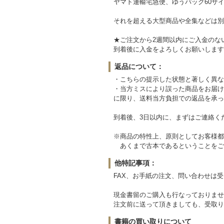
ヤマト運輸宅急便、ゆうパック60サイ
それを超える大型商品や全集などは別
★ご注文から2週間以内にご入金のな
到着後に入金をよろしくお願いします
返品について：
・こちらの提示した状態と著しく異な
・当方ミスにより誤った商品をお届け
に限り、送料当方負担での返品を承っ
到着後、3日以内に、まずはご連絡く
※商品の特性上、原則としてお客様都
あくまで古本であるということをご
他特記事項：
FAX、お手紙の注文、問い合わせは
現金書留のご購入も行なっておりませ
注文前に送って頂きましても、受取り
書籍の買い取りについて