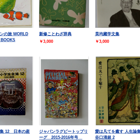
ンの旅 WORLD
新修ことわざ辞典
昊均藏学文集
 BOOKS
￥3,000
￥3,000
集 12 日本の産
ジャパンラグビートップリ
愛は凡てを癒す 人生論
ーグ 2015-2016年号
谷口清超 2