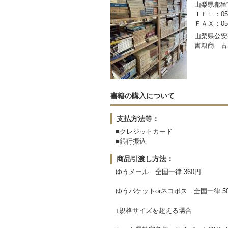
山梨県都留市
ＴＥＬ：050-
ＦＡＸ：0554
山梨県公安委
書籍商 古
書籍の購入について
支払方法等：
■クレジットカード
■銀行振込
商品引渡し方法：
ゆうメール 全国一律 360円
ゆうパケットorネコポス 全国一律 5
↓規格サイズを超える場合