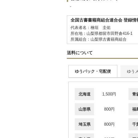
-
全国古書書籍商組合連合会 登録情
代表者名：檜垣 圭佑
所在地：山梨県都留市田野倉416-1
所属組合：山梨県古書籍商組合
送料について
ゆうパック・宅配便
ゆう
北海道
1,500円
青
山形県
800円
福
埼玉県
800円
千