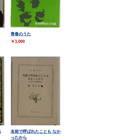
青春のうた
￥3,000
集
名前で呼ばれたことも なか
ったから