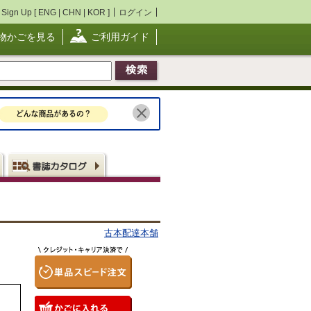
Sign Up [
ENG
|
CHN
|
KOR
]
ログイン
物かごを見る
ご利用ガイド
古本配達本舗