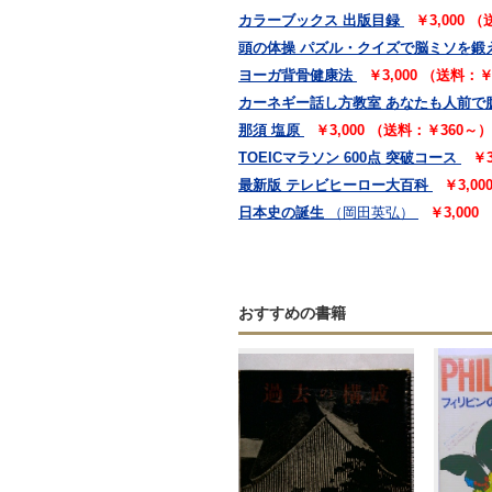
カラーブックス 出版目録
￥3,000 
頭の体操 パズル・クイズで脳ミソを鍛
ヨーガ背骨健康法
￥3,000 （送料：
カーネギー話し方教室 あなたも人前で
那須 塩原
￥3,000 （送料：￥360～）
TOEICマラソン 600点 突破コース
￥
最新版 テレビヒーロー大百科
￥3,0
日本史の誕生
（岡田英弘）
￥3,000
おすすめの書籍