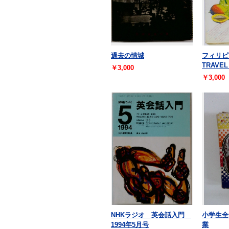
過去の情城
フィリピ
TRAVEL
￥3,000
￥3,000
NHKラジオ 英会話入門
小学生全
1994年5月号
業