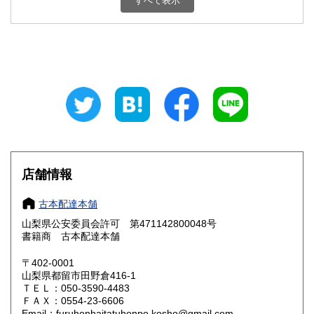
すべて表示
石川県
福井県
800円
800円
山梨県
長野県
800円
800円
岐阜県
静岡県
800円
800円
愛知県
三重県
800円
800円
滋賀県
京都府
800円
800円
大阪府
兵庫県
800円
800円
店舗情報
奈良県
和歌山県
800円
800円
古本配達本舗
山梨県公安委員会許可 第471142800048号
鳥取県
島根県
800円
800円
書籍商 古本配達本舗
岡山県
広島県
800円
800円
〒402-0001
山梨県都留市田野倉416-1
ＴＥＬ：050-3590-4483
山口県
徳島県
800円
800円
ＦＡＸ：0554-23-6606
Email：furuhonhaitatuhonpo.kosho@gmail.com