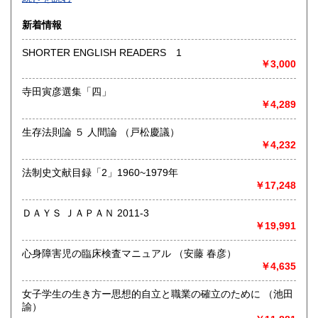
沿線名：-
新着情報
最寄駅：-
営業時間：-
SHORTER ENGLISH READERS 1
定休日：-
￥3,000
書籍の買取について
寺田寅彦選集「四」
￥4,289
-
生存法則論 ５ 人間論 （戸松慶議）
取り扱い分野
￥4,232
総記、哲学宗教、歴史、社会科学、自然科学、美術工芸、国
語国文、外国文学、古典籍、近代文献、趣味、外国書、サブ
法制史文献目録「2」1960~1979年
カルチャー、古書一般（その他）
￥17,248
書籍全般
ＤＡＹＳ ＪＡＰＡＮ 2011-3
￥19,991
心身障害児の臨床検査マニュアル （安藤 春彦）
￥4,635
女子学生の生き方ー思想的自立と職業の確立のために （池田
諭）