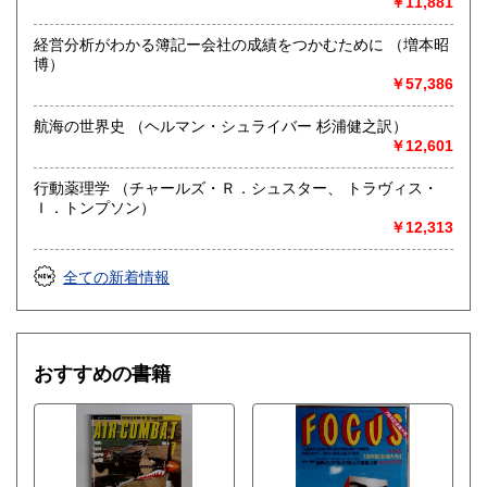
￥11,881
経営分析がわかる簿記ー会社の成績をつかむために （増本昭
博）
￥57,386
航海の世界史 （ヘルマン・シュライバー 杉浦健之訳）
￥12,601
行動薬理学 （チャールズ・Ｒ．シュスター、 トラヴィス・
Ｉ．トンプソン）
￥12,313
全ての新着情報
おすすめの書籍