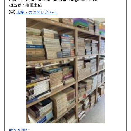
香川県
愛媛県
800円
800円
担当者：檜垣圭佑
店舗へのお問い合わせ
高知県
福岡県
800円
800円
佐賀県
長崎県
800円
800円
熊本県
大分県
800円
800円
宮崎県
鹿児島県
800円
800円
沖縄県
1,500円
-
続きを読む