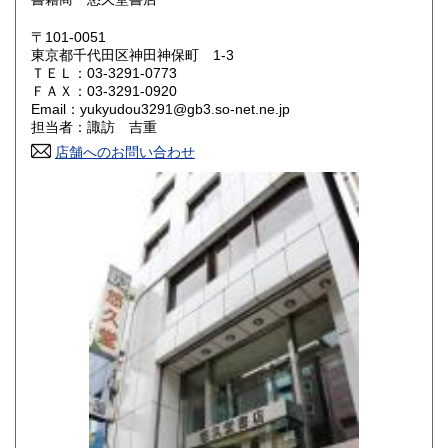
岡山県
広島県
430円
430円
〒101-0051
東京都千代田区神田神保町 1-3
ＴＥＬ：03-3291-0773
山口県
徳島県
430円
430円
ＦＡＸ：03-3291-0920
Email：yukyudou3291@gb3.so-net.ne.jp
香川県
愛媛県
430円
430円
担当者：諏訪 吉重
店舗へのお問い合わせ
高知県
福岡県
430円
430円
佐賀県
長崎県
430円
430円
熊本県
大分県
430円
430円
宮崎県
鹿児島県
430円
430円
沖縄県
430円