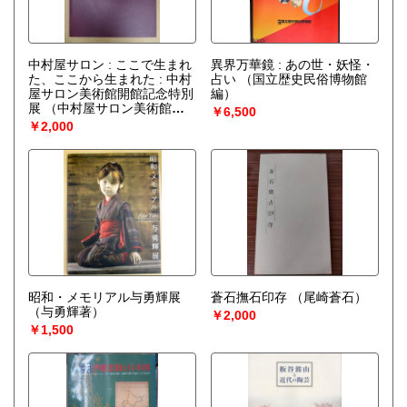
中村屋サロン : ここで生まれ
異界万華鏡 : あの世・妖怪・
た、ここから生まれた : 中村
占い
（国立歴史民俗博物館
屋サロン美術館開館記念特別
編）
展
（中村屋サロン美術館編
￥6,500
集）
￥2,000
昭和・メモリアル与勇輝展
蒼石撫石印存
（尾崎蒼石）
（与勇輝著）
￥2,000
￥1,500