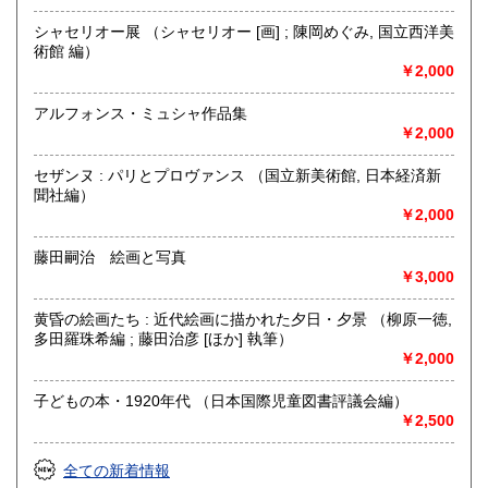
沿線名：都営新宿線・三田線 東京メトロ半蔵門線 JR総武線
最寄駅：神保町駅A7出口徒歩3分 御茶ノ水駅徒歩9分
シャセリオー展 （シャセリオー [画] ; 陳岡めぐみ, 国立西洋美
営業時間：平日・祭日共に 11時から18時まで
術館 編）
定休日：日曜定休・年末年始 (休業日:12月28日から1月4日)
￥2,000
書籍の買取について
アルフォンス・ミュシャ作品集
￥2,000
古書籍の買い取りをしておりますので
まずは電話かメール、ホームページのフォーマットからご連
セザンヌ : パリとプロヴァンス （国立新美術館, 日本経済新
絡ください。
聞社編）
￥2,000
取り扱い分野
藤田嗣治 絵画と写真
自然科学、美術工芸、趣味、サブカルチャー、古書一般（そ
￥3,000
の他）
山岳・料理・中国美術・書道・美術展カタログ
黄昏の絵画たち : 近代絵画に描かれた夕日・夕景 （柳原一徳,
多田羅珠希編 ; 藤田治彦 [ほか] 執筆）
￥2,000
子どもの本・1920年代 （日本国際児童図書評議会編）
￥2,500
全ての新着情報