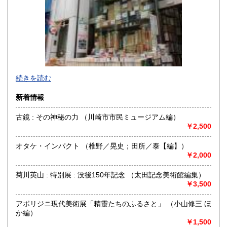
続きを読む
新着情報
古鏡 : その神秘の力 （川崎市市民ミュージアム編）
￥2,500
神保町駅から靖国通り沿い右側を駿河台に向けて歩いていき
カーブに差し掛かると白いビルに悠久堂の看板が見えます。
オタケ・インパクト （椎野／晃史；田所／泰【編】）
通り沿いのショーケースには中国の美術書や美術全集が各種
￥2,000
揃えられています。
店内には山岳書・料理書・書道・美術関係の本など趣味に関
菊川英山 : 特別展 : 没後150年記念 （太田記念美術館編集）
する本が
￥3,500
ございます。
お探しの本等ございましたら、お気軽にお尋ねください。
常時宅配買取、出張買取、宅配買取も行っておりますので、
アボリジニ現代美術展「精靈たちのふるさと」 （小山修三 ほ
お問い合わせください。
か編）
￥1,500