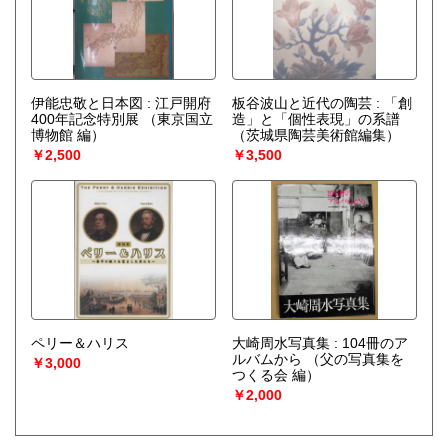
伊能忠敬と日本図 : 江戸開府
板谷波山と近代の陶芸 : 「創
400年記念特別展
（東京国立
造」と「個性表現」の系譜
博物館 編）
（茨城県陶芸美術館編集）
￥2,500
￥3,500
ペリー＆ハリス
大崎周水写真集 : 104冊のア
ルバムから
（父の写真集を
￥3,000
つくる会 編）
￥2,000