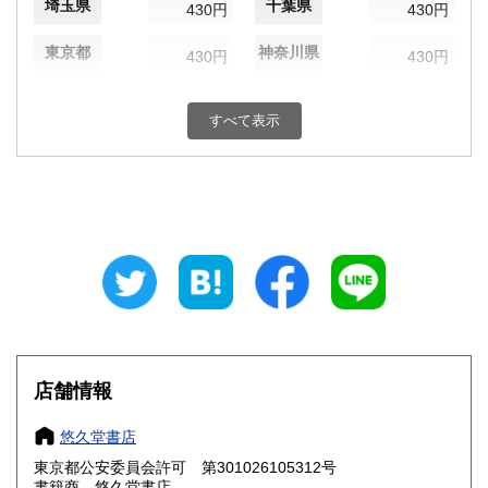
埼玉県
千葉県
430円
430円
東京都
神奈川県
430円
430円
新潟県
富山県
430円
430円
すべて表示
石川県
福井県
430円
430円
山梨県
長野県
430円
430円
岐阜県
静岡県
430円
430円
愛知県
三重県
430円
430円
滋賀県
京都府
430円
430円
大阪府
兵庫県
430円
430円
店舗情報
奈良県
和歌山県
430円
430円
悠久堂書店
東京都公安委員会許可 第301026105312号
鳥取県
島根県
430円
430円
書籍商 悠久堂書店