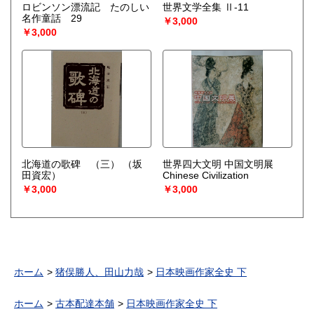
ロビンソン漂流記 たのしい
世界文学全集 Ⅱ-11
名作童話 29
￥3,000
￥3,000
北海道の歌碑 （三）
（坂
世界四大文明 中国文明展
田資宏）
Chinese Civilization
￥3,000
￥3,000
ホーム
猪俣勝人、田山力哉
日本映画作家全史 下
ホーム
古本配達本舗
日本映画作家全史 下