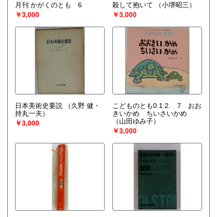
月刊 かがくのとも 6
殺して抱いて
（小堺昭三）
￥3,000
￥3,000
日本美術史要説
（久野 健・
こどものとも0.1.2. 7 おお
持丸一夫）
きいかめ ちいさいかめ
（山田ゆみ子）
￥3,000
￥3,000