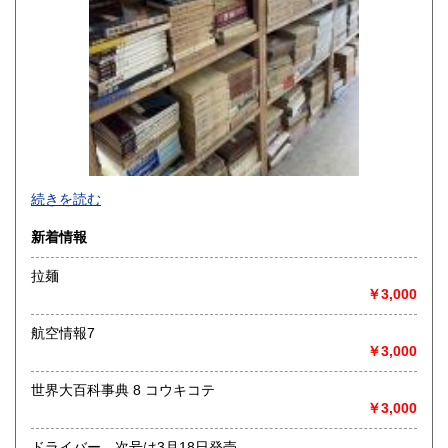
-
続きを読む
沿線名：-
新着情報
最寄駅：-
営業時間：-
拉麺
定休日：-
￥3,000
書籍の買取について
航空情報7
-
￥3,000
世界大百科事典 8 コウキコテ
取り扱い分野
￥3,000
総記、哲学宗教、歴史、社会科学、自然科学、美術工芸、国
語国文、外国文学、古典籍、近代文献、趣味、外国書、サブ
ドライバー 次号は3月18日発売