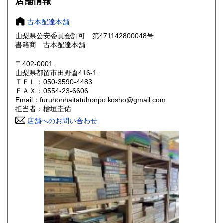
店舗情報
奈良県
和歌山県
800円
800円
古本配達本舗
山梨県公安委員会許可 第471142800048号
鳥取県
島根県
800円
800円
書籍商 古本配達本舗
岡山県
広島県
800円
800円
〒402-0001
山梨県都留市田野倉416-1
ＴＥＬ：050-3590-4483
山口県
徳島県
800円
800円
ＦＡＸ：0554-23-6606
Email：furuhonhaitatuhonpo.kosho@gmail.com
香川県
愛媛県
800円
800円
担当者：檜垣圭佑
店舗へのお問い合わせ
高知県
福岡県
800円
800円
佐賀県
長崎県
800円
800円
熊本県
大分県
800円
800円
宮崎県
鹿児島県
800円
800円
沖縄県
1,500円