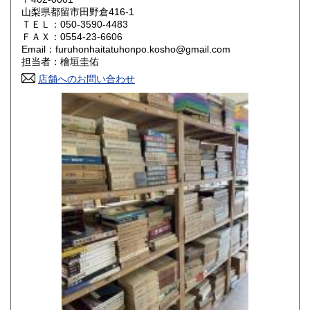
山梨県都留市田野倉416-1
ＴＥＬ：050-3590-4483
山口県
徳島県
800円
800円
ＦＡＸ：0554-23-6606
Email：furuhonhaitatuhonpo.kosho@gmail.com
香川県
愛媛県
800円
800円
担当者：檜垣圭佑
店舗へのお問い合わせ
高知県
福岡県
800円
800円
佐賀県
長崎県
800円
800円
熊本県
大分県
800円
800円
宮崎県
鹿児島県
800円
800円
沖縄県
1,500円