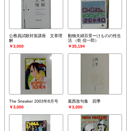
公務員試験対策講座 文章理
動物夫婦百景ーけものの性生
解
活
（乾 信一郎）
￥3,000
￥35,194
The Sneaker 2003年8月号
葛西孜句集 四季
￥3,000
￥3,000