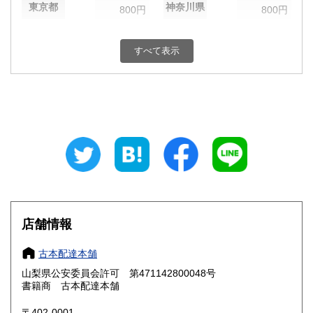
東京都
神奈川県
800円
800円
新潟県
富山県
800円
800円
すべて表示
石川県
福井県
800円
800円
山梨県
長野県
800円
800円
岐阜県
静岡県
800円
800円
愛知県
三重県
800円
800円
滋賀県
京都府
800円
800円
大阪府
兵庫県
800円
800円
店舗情報
奈良県
和歌山県
800円
800円
古本配達本舗
山梨県公安委員会許可 第471142800048号
鳥取県
島根県
800円
800円
書籍商 古本配達本舗
岡山県
広島県
800円
800円
〒402-0001