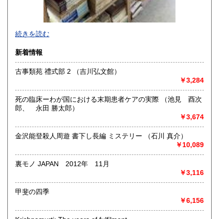
-
続きを読む
沿線名：-
新着情報
最寄駅：-
営業時間：-
古事類苑 禮式部 2 （吉川弘文館）
定休日：-
￥3,284
書籍の買取について
死の臨床ーわが国における末期患者ケアの実際 （池見 酉次
-
郎、 永田 勝太郎）
￥3,674
取り扱い分野
金沢能登殺人周遊 書下し長編 ミステリー （石川 真介）
総記、哲学宗教、歴史、社会科学、自然科学、美術工芸、国
￥10,089
語国文、外国文学、古典籍、近代文献、趣味、外国書、サブ
カルチャー、古書一般（その他）
裏モノ JAPAN 2012年 11月
書籍全般
￥3,116
甲斐の四季
￥6,156