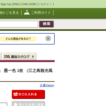
Sign Up [
ENG
|
CHN
|
KOR
]
ログイン
物かごを見る
ご利用ガイド
 墨一色 1枚 （江之島観光風
古書Uppro