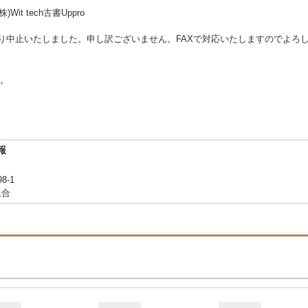
Wit tech古書Uppro
により中止いたしました。申し訳ございません。FAXで対応いたしますのでよろ
。
報
-1
組合