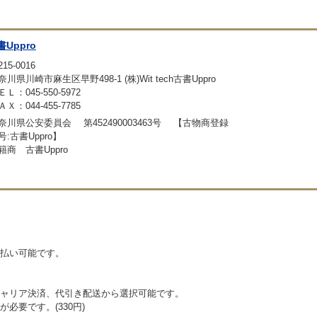
書Uppro
15-0016
奈川県川崎市麻生区早野498-1 (株)Wit tech古書Uppro
ＥＬ：045-550-5972
ＡＸ：044-455-7785
奈川県公安委員会 第452490003463号 【古物商登録
号:古書Uppro】
籍商 古書Uppro
払い可能です。
ャリア決済、代引き配送から選択可能です。
必要です。(330円)