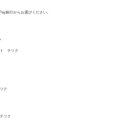
Pay銀行からお選びください。
◆
ト テツク
テツク
 テツク