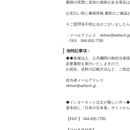
書籍の状態に追加の連絡がある場合は
お支払い前に書籍情報,書影のご確認
※ご質問等不明な点がございましたら
・メールアドレス rtkhori@wittech.jp
・FAX 044-455-7785
他特記事項：
◆◆各種法人、公共機関の御担当者様
必要書類を発行いたしますので、
お宛名、送料の記載方法など、ご指定
担当者メールアドレス
rtkhori@wittech.jp
◆インターネット注文が難しい方へ◆
基本的に『日本の古本屋』サイトから
【FAX 】 044-455-7785
【はがき送付先】