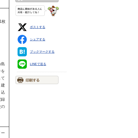
1枚
ポストする
シェアする
ブックマークする
の島
LINEで送る
子を
して
、建
き込
記録
史の
メー