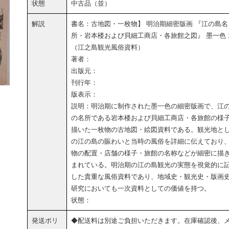
状態
中古品（並）
解説
書名：古地図・一枚物】 明治期細密版画 『江の島名
所・岩本楼および貝細工商店・各旅館之図』 墨一色 
（江之島観光風俗資料）
著者：
出版元：
刊行年：
版表示：
説明：明治期に制作された墨一色の細密版画で、江
の名所である岩本楼および貝細工商店・各旅館の様
描いた一枚物の古地図・絵図資料である。観光地と
の江の島の賑わいと当時の風俗を詳細に伝えており
物の配置・店舗の様子・旅館の名称などが細密に描
まれている。明治期の江の島観光の実態を視覚的に
した貴重な風俗資料であり、地域史・観光史・版画
研究においても一次資料としての価値を持つ。
状態：
発送ポリ
◆配送料は別途ご負担いただきます。在庫確認後、