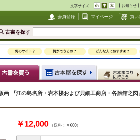
お知らせ
文字サイズ
会員登録
マイページ
買い
古書を探す
版画 『江の島名所・岩本楼および貝細工商店・各旅館之図』
￥12,000
（送料：￥600）