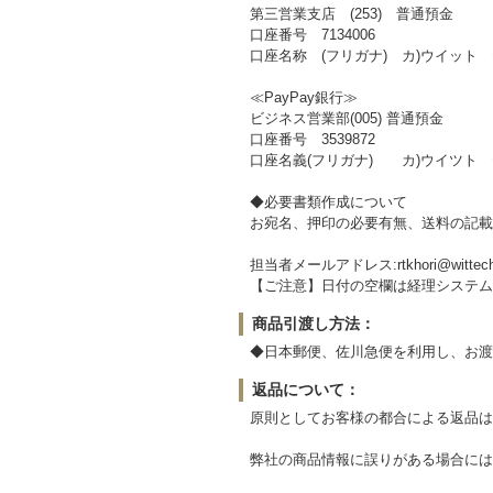
第三営業支店 (253) 普通預金
口座番号 7134006
口座名称 (フリガナ) カ)ウイット
≪PayPay銀行≫
ビジネス営業部(005) 普通預金
口座番号 3539872
口座名義(フリガナ) カ)ウイツト
◆必要書類作成について
お宛名、押印の必要有無、送料の記載
担当者メールアドレス:rtkhori@wittech
【ご注意】日付の空欄は経理システム
商品引渡し方法：
◆日本郵便、佐川急便を利用し、お渡
返品について：
原則としてお客様の都合による返品は
弊社の商品情報に誤りがある場合には