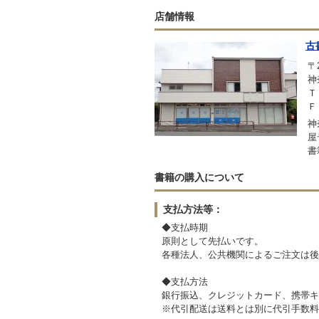
店舗情報
古
〒2
神
Ｔ
Ｆ
神
屋
書
書籍の購入について
支払方法等：
◆支払時期
原則として先払いです。
各種法人、公共機関によるご注文は後
◆支払方法
銀行振込、クレジットカード、携帯キ
※代引配送は送料とは別に代引手数料が