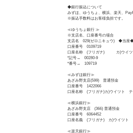
◆銀行振込について
みずほ、ゆうちょ、横浜、楽天、Pay
※振込手数料はお客様負担です。
≪ゆうちょ銀行 ≫
※支店名、口座番号の場合
支店名 029(ゼロニキュウ) ◆当座
口座番号 0109719
口座名称 (フリガナ) カ)ウイツ
*記号→ 00280-9
*番号→ 109719
≪みずほ銀行≫
あざみ野支店(599) 普通預金
口座番号 1422066
口座名称 (フリガナ)カ)ウイツト 
≪横浜銀行≫
あざみ野支店 (366) 普通預金
口座番号 6064452
口座名義 (フリガナ) カ)ウイツト
≪楽天銀行≫