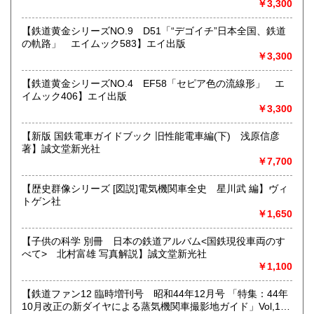
￥3,300
ます。
★★メールでのお問い合わせは、用件のみの場合スパムメー
【鉄道黄金シリーズNO.9 D51「“デゴイチ”日本全国、鉄道
ルと判断して返信いたしません。お名前もお願いいたしま
の軌路」 エイムック583】エイ出版
す。★★
￥3,300
沿線名：★★電話・FAXでの在庫、状態確認及びご注文には
【鉄道黄金シリーズNO.4 EF58「セピア色の流線形」 エ
対応しません。お電話を頂いてもすべての方にメールでのお
イムック406】エイ出版
問い合わせを御案内しています。 ★★
￥3,300
最寄駅：-
営業時間：(平日)10:00-17:00
【新版 国鉄電車ガイドブック 旧性能電車編(下) 浅原信彦
定休日：土日祝休/臨時休業有
著】誠文堂新光社
￥7,700
書籍の買取について
【歴史群像シリーズ [図説]電気機関車全史 星川武 編】ヴィ
★出張買取・郵送買取(※要事前相談)致します。
トゲン社
お気軽にご相談ください。
￥1,650
取り扱い分野
【子供の科学 別冊 日本の鉄道アルバム<国鉄現役車両のす
べて> 北村富雄 写真解説】誠文堂新光社
近代文献、趣味、サブカルチャー、古書一般（その他）
￥1,100
【鉄道ファン12 臨時増刊号 昭和44年12月号 「特集：44年
10月改正の新ダイヤによる蒸気機関車撮影地ガイド」Vol,19