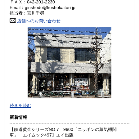
奈良県
和歌山県
ＦＡＸ：042-201-2230
1,800円
1,800円
Email：ginshodo@koshokaitori.jp
担当者：宮川千尋
鳥取県
島根県
1,800円
1,800円
店舗へのお問い合わせ
岡山県
広島県
1,800円
1,800円
山口県
徳島県
1,800円
1,800円
香川県
愛媛県
1,800円
1,800円
高知県
福岡県
1,800円
1,800円
佐賀県
長崎県
1,800円
1,800円
熊本県
大分県
1,800円
1,800円
東京都では「銀装堂」として営業しております。
続きを読む
宮崎県
鹿児島県
基本的には同じ書店となります。
1,800円
1,800円
新着情報
★★ご質問、ご要望はご注文前にお問合せ下さい。★★
沖縄県
0円
★★電話・FAXでの在庫、状態確認及びご注文には対応しま
【鉄道黄金シリーズNO.7 9600「ニッポンの蒸気機関
せん。
車」 エイムック497】エイ出版
すべての方にメールでのお問い合わせを御案内してい