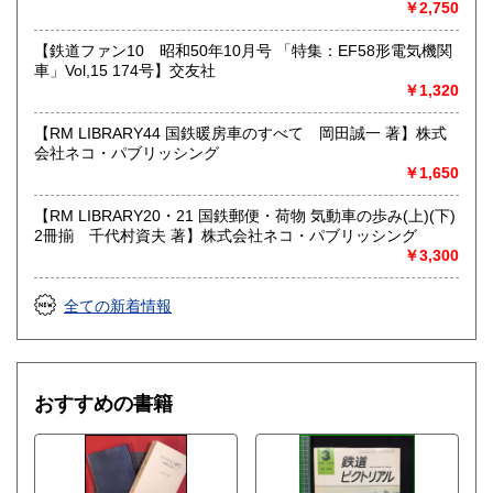
103号】交友社
￥2,750
【鉄道ファン10 昭和50年10月号 「特集：EF58形電気機関
車」Vol,15 174号】交友社
￥1,320
【RM LIBRARY44 国鉄暖房車のすべて 岡田誠一 著】株式
会社ネコ・パブリッシング
￥1,650
【RM LIBRARY20・21 国鉄郵便・荷物 気動車の歩み(上)(下)
2冊揃 千代村資夫 著】株式会社ネコ・パブリッシング
￥3,300
全ての新着情報
おすすめの書籍