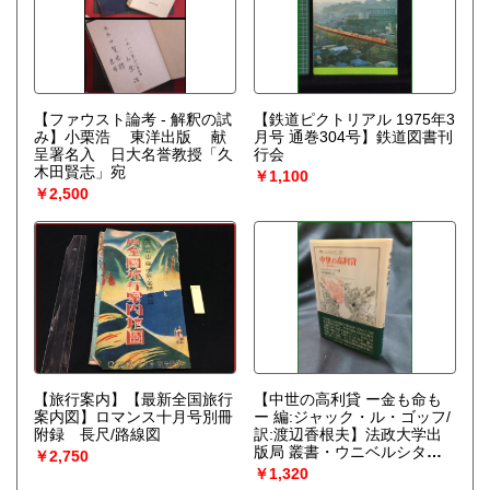
【ファウスト論考 - 解釈の試
【鉄道ピクトリアル 1975年3
み】小栗浩 東洋出版 献
月号 通巻304号】鉄道図書刊
呈署名入 日大名誉教授「久
行会
木田賢志」宛
￥1,100
￥2,500
【旅行案内】【最新全国旅行
【中世の高利貸 ー金も命も
案内図】ロマンス十月号別冊
ー 編:ジャック・ル・ゴッフ/
附録 長尺/路線図
訳:渡辺香根夫】法政大学出
版局 叢書・ウニベルシタス
￥2,750
279
￥1,320