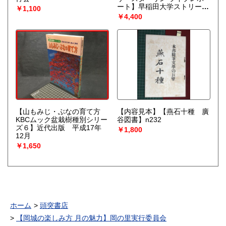
ート】早稲田大学ストリート
￥1,100
企画
￥4,400
【山もみじ・ぶなの育て方
【内容見本】【燕石十種 廣
KBCムック盆栽樹種別シリー
谷図書】n232
ズ６】近代出版 平成17年
￥1,800
12月
￥1,650
ホーム
頭突書店
【岡城の楽しみ方 月の魅力】岡の里実行委員会