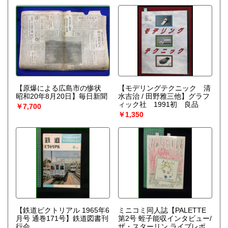
【原爆による広島市の惨状
【モデリングテクニック 清
昭和20年8月20日】毎日新聞
水吉治 / 田野雅三他】グラフ
ィック社 1991初 良品
￥7,700
￥1,350
【鉄道ピクトリアル 1965年6
ミニコミ同人誌【PALETTE
月号 通巻171号】鉄道図書刊
第2号 蛭子能収インタビュー/
行会
ザ・スターリン ライブレポ