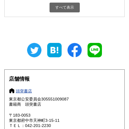
栃木県
群馬県
1,800円
1,800円
すべて表示
埼玉県
千葉県
1,800円
1,800円
東京都
神奈川県
1,800円
1,800円
新潟県
富山県
1,800円
1,800円
石川県
福井県
1,800円
1,800円
山梨県
長野県
1,800円
1,800円
店舗情報
岐阜県
静岡県
1,800円
1,800円
頭突書店
愛知県
三重県
1,800円
1,800円
東京都公安委員会305551009087
書籍商 頭突書店
滋賀県
京都府
1,800円
1,800円
〒183-0053
大阪府
兵庫県
1,800円
1,800円
東京都府中市天神町3-15-11
ＴＥＬ：042-201-2230