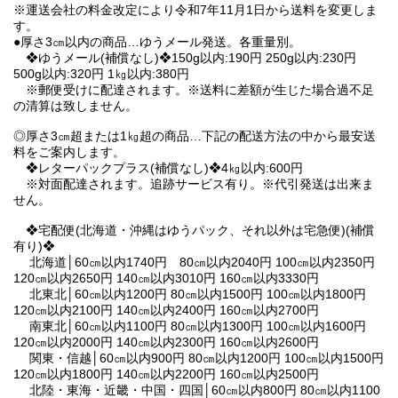
※運送会社の料金改定により令和7年11月1日から送料を変更しま
す。
●厚さ3㎝以内の商品…ゆうメール発送。各重量別。
❖ゆうメール(補償なし)❖150g以内:190円 250g以内:230円
500g以内:320円 1㎏以内:380円
※郵便受けに配達されます。※送料に差額が生じた場合過不足
の清算は致しません。
◎厚さ3㎝超または1㎏超の商品…下記の配送方法の中から最安送
料をご案内します。
❖レターパックプラス(補償なし)❖4㎏以内:600円
※対面配達されます。追跡サービス有り。※代引発送は出来ま
せん。
❖宅配便(北海道・沖縄はゆうパック、それ以外は宅急便)(補償
有り)❖
北海道│60㎝以内1740円 80㎝以内2040円 100㎝以内2350円
120㎝以内2650円 140㎝以内3010円 160㎝以内3330円
北東北│60㎝以内1200円 80㎝以内1500円 100㎝以内1800円
120㎝以内2100円 140㎝以内2400円 160㎝以内2700円
南東北│60㎝以内1100円 80㎝以内1300円 100㎝以内1600円
120㎝以内2000円 140㎝以内2300円 160㎝以内2600円
関東・信越│60㎝以内900円 80㎝以内1200円 100㎝以内1500円
120㎝以内1800円 140㎝以内2200円 160㎝以内2500円
北陸・東海・近畿・中国・四国│60㎝以内800円 80㎝以内1100