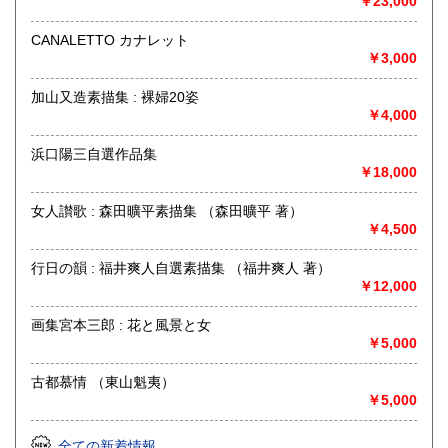
￥23,000
取り扱い分野
美術工芸、古典籍、趣味、外国書、古書一般（その他）
CANALETTO カナレット
展覧会図録、写真、建築、茶道、和本、古文書、書画幅、浮
￥3,000
世絵
加山又造素描集 : 裸婦20姿
￥4,000
浜口陽三自選作品集
￥18,000
女人讃歌 : 森田曠平素描集 （森田曠平 著）
￥4,500
行日の韻 : 福井爽人自選素描集 （福井爽人 著）
￥12,000
画集宮本三郎 : 花と風景と女
￥5,000
古都慕情 （東山魁夷）
￥5,000
全ての新着情報