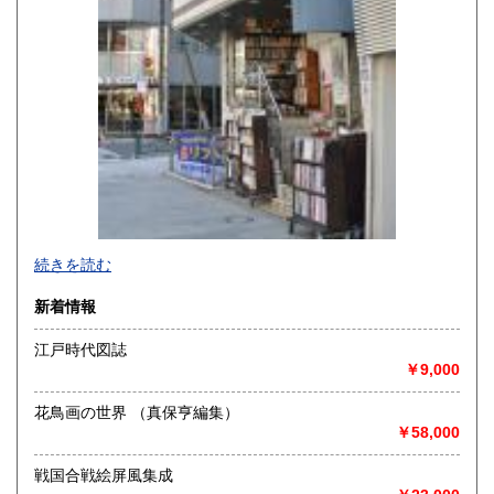
-
続きを読む
沿線名：-
新着情報
最寄駅：小川町駅より徒歩3分 神保町駅より徒歩5分
営業時間：源喜堂書店
江戸時代図誌
定休日：日曜 祭日は不定休
￥9,000
書籍の買取について
花鳥画の世界 （真保亨編集）
美術一般、江戸期和本、古文書、書画幅、版画、肉筆原稿
￥58,000
等、誠実に評価、買取致しております
戦国合戦絵屏風集成