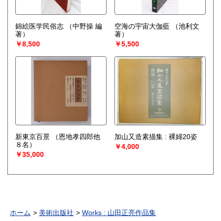
錦絵医学民俗志
（中野操 編
空海の宇宙大伽藍
（池利文
著）
著）
￥8,500
￥5,500
新東京百景
（恩地孝四郎他
加山又造素描集 : 裸婦20姿
８名）
￥4,000
￥35,000
ホーム
美術出版社
Works : 山田正亮作品集