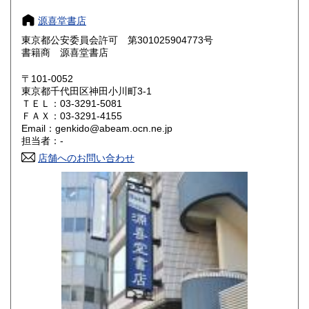
奈良県
和歌山県
1,310円
1,310円
源喜堂書店
東京都公安委員会許可 第301025904773号
鳥取県
島根県
1,440円
1,440円
書籍商 源喜堂書店
岡山県
広島県
1,440円
1,440円
〒101-0052
東京都千代田区神田小川町3-1
ＴＥＬ：03-3291-5081
山口県
徳島県
1,440円
1,440円
ＦＡＸ：03-3291-4155
Email：genkido@abeam.ocn.ne.jp
香川県
愛媛県
1,440円
1,440円
担当者：-
店舗へのお問い合わせ
高知県
福岡県
1,440円
1,710円
佐賀県
長崎県
1,710円
1,710円
熊本県
大分県
1,710円
1,710円
宮崎県
鹿児島県
1,710円
1,710円
沖縄県
1,810円