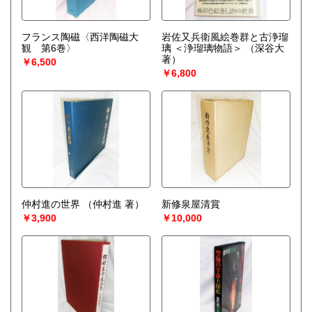
フランス陶磁〈西洋陶磁大
岩佐又兵衛風絵巻群と古浄瑠
観 第6巻〉
璃 ＜浄瑠璃物語＞
（深谷大
著）
￥6,500
￥6,800
仲村進の世界
（仲村進 著）
新修泉屋清賞
￥3,900
￥10,000