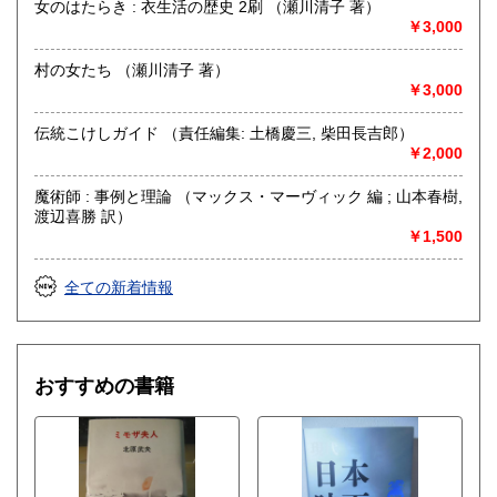
女のはたらき : 衣生活の歴史 2刷 （瀬川清子 著）
￥3,000
村の女たち （瀬川清子 著）
￥3,000
伝統こけしガイド （責任編集: 土橋慶三, 柴田長吉郎）
￥2,000
魔術師 : 事例と理論 （マックス・マーヴィック 編 ; 山本春樹,
渡辺喜勝 訳）
￥1,500
全ての新着情報
おすすめの書籍