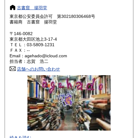
奈良県
和歌山県
185円
185円
古書窟 揚羽堂
東京都公安委員会許可 第302180306468号
鳥取県
島根県
185円
185円
書籍商 古書窟 揚羽堂
岡山県
広島県
185円
185円
〒146-0082
東京都大田区池上3-17-4
ＴＥＬ：03-5809-1231
山口県
徳島県
185円
185円
ＦＡＸ：--
Email：agehado@icloud.com
香川県
愛媛県
185円
185円
担当者：志賀 浩二
店舗へのお問い合わせ
高知県
福岡県
185円
185円
佐賀県
長崎県
185円
185円
熊本県
大分県
185円
185円
宮崎県
鹿児島県
185円
185円
沖縄県
185円
当方は店舗ではございません。来訪はご遠慮下さいませ。
続きを読む