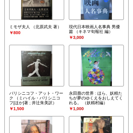
ミモザ夫人
（北原武夫 著）
現代日本映画人名事典 男優
篇
（キネマ旬報社 編）
￥800
￥3,000
バリシニコフ・アット・ワー
永田萠の世界 : ほら、妖精た
ク
（ミハイル・バリシニコ
ちが夢のゆくえをおしえてく
フ[ほか]著 ; 井辻朱美訳）
れる。
（妖精村編）
￥1,500
￥1,000