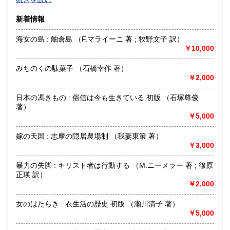
また、当方は、適格請求書発行事業者ではございません。
新着情報
商品発送の際、（宛名のご指定が無ければ）ご注文者名義の
領収書を同封致しておりますが、インボイス登録番号が入っ
海女の島 : 舳倉島 （F.マライーニ 著 ; 牧野文子 訳）
た適格請求書・領収書は発行出来ません。
￥10,000
宜しくご了承くださいませ。
沿線名：東急池上線
みちのくの駄菓子 （石橋幸作 著）
最寄駅：池上
￥2,000
営業時間：-
定休日：-
日本の馮きもの : 俗信は今も生きている 初版 （石塚尊俊
著）
書籍の買取について
￥5,000
出張買取、喜んで承ります。
嫁の天国 : 志摩の隠居農場制 （我妻東策 著）
￥3,000
アドレス:
agehado@icloud.com
暴力の失脚 : キリスト者は行動する （M.ニーメラー 著 ; 篠原
正瑛 訳）
メールを送信される方はお名前、ご連絡先をお忘れなく。
￥2,000
お気軽にご連絡、ご相談お待ち申し上げます。
女のはたらき : 衣生活の歴史 初版 （瀬川清子 著）
取り扱い分野
￥5,000
趣味、サブカルチャー、古書一般（その他）