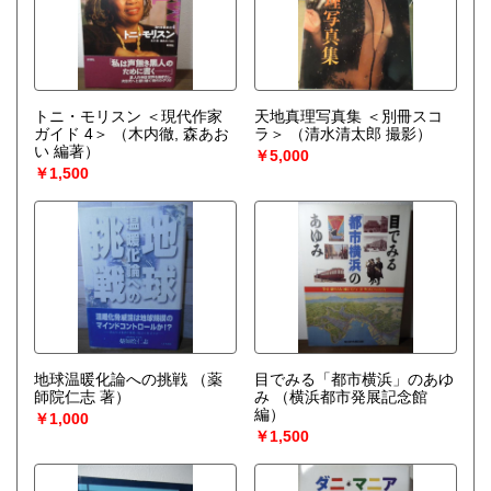
トニ・モリスン ＜現代作家
天地真理写真集 ＜別冊スコ
ガイド 4＞
（木内徹, 森あお
ラ＞
（清水清太郎 撮影）
い 編著）
￥5,000
￥1,500
地球温暖化論への挑戦
（薬
目でみる「都市横浜」のあゆ
師院仁志 著）
み
（横浜都市発展記念館
編）
￥1,000
￥1,500