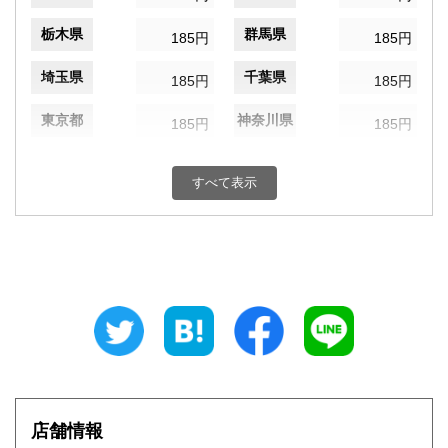
栃木県
群馬県
185円
185円
埼玉県
千葉県
185円
185円
東京都
神奈川県
185円
185円
新潟県
富山県
185円
185円
すべて表示
石川県
福井県
185円
185円
山梨県
長野県
185円
185円
岐阜県
静岡県
185円
185円
愛知県
三重県
185円
185円
滋賀県
京都府
185円
185円
大阪府
兵庫県
185円
185円
店舗情報