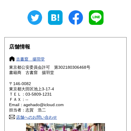
岐阜県
静岡県
185円
185円
愛知県
三重県
185円
185円
滋賀県
京都府
185円
185円
大阪府
兵庫県
185円
185円
店舗情報
奈良県
和歌山県
185円
185円
古書窟 揚羽堂
東京都公安委員会許可 第302180306468号
鳥取県
島根県
185円
185円
書籍商 古書窟 揚羽堂
岡山県
広島県
185円
185円
〒146-0082
東京都大田区池上3-17-4
ＴＥＬ：03-5809-1231
山口県
徳島県
185円
185円
ＦＡＸ：--
Email：agehado@icloud.com
香川県
愛媛県
185円
185円
担当者：志賀 浩二
店舗へのお問い合わせ
高知県
福岡県
185円
185円