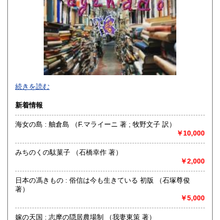
佐賀県
長崎県
185円
185円
熊本県
大分県
185円
185円
宮崎県
鹿児島県
185円
185円
沖縄県
185円
当方は店舗ではございません。来訪はご遠慮下さいませ。
続きを読む
また、当方は、適格請求書発行事業者ではございません。
新着情報
商品発送の際、（宛名のご指定が無ければ）ご注文者名義の
領収書を同封致しておりますが、インボイス登録番号が入っ
海女の島 : 舳倉島 （F.マライーニ 著 ; 牧野文子 訳）
た適格請求書・領収書は発行出来ません。
￥10,000
宜しくご了承くださいませ。
沿線名：東急池上線
みちのくの駄菓子 （石橋幸作 著）
最寄駅：池上
￥2,000
営業時間：-
定休日：-
日本の馮きもの : 俗信は今も生きている 初版 （石塚尊俊
著）
書籍の買取について
￥5,000
出張買取、喜んで承ります。
嫁の天国 : 志摩の隠居農場制 （我妻東策 著）