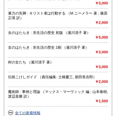
￥3,000
アドレス:
agehado@icloud.com
暴力の失脚 : キリスト者は行動する （M.ニーメラー 著 ; 篠原
正瑛 訳）
メールを送信される方はお名前、ご連絡先をお忘れなく。
￥2,000
お気軽にご連絡、ご相談お待ち申し上げます。
女のはたらき : 衣生活の歴史 初版 （瀬川清子 著）
取り扱い分野
￥5,000
趣味、サブカルチャー、古書一般（その他）
女のはたらき : 衣生活の歴史 2刷 （瀬川清子 著）
￥3,000
村の女たち （瀬川清子 著）
￥3,000
伝統こけしガイド （責任編集: 土橋慶三, 柴田長吉郎）
￥2,000
魔術師 : 事例と理論 （マックス・マーヴィック 編 ; 山本春樹,
渡辺喜勝 訳）
￥1,500
全ての新着情報