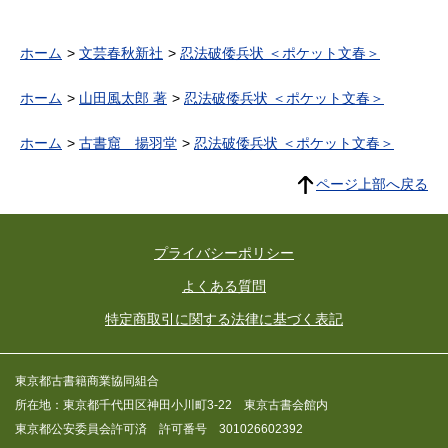
ホーム
文芸春秋新社
忍法破倭兵状 ＜ポケット文春＞
ホーム
山田風太郎 著
忍法破倭兵状 ＜ポケット文春＞
ホーム
古書窟 揚羽堂
忍法破倭兵状 ＜ポケット文春＞
ページ上部へ戻る
プライバシーポリシー
よくある質問
特定商取引に関する法律に基づく表記
東京都古書籍商業協同組合
所在地：東京都千代田区神田小川町3-22 東京古書会館内
東京都公安委員会許可済 許可番号 301026602392