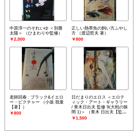
中原淳一のそれいゆ ＜別冊
正しい熱帯魚の飼い方ふやし
太陽＞
（ひまわりや監修）
方
（渡辺哲夫 著）
￥2,000
￥800
老師回春 : ブラック&イエロ
日だまりのエロス ＜エロテ
ー・ピクチャー
（小坂 我童
ィック・アート・ギャラリー
【著】）
/ 青木日出夫 監修 9(大戦の狭
間 1)＞
（青木 日出夫【監
￥800
修】）
￥1,500