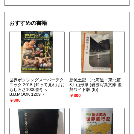
おすすめの書籍
世界ボクシングスーパーテク
新風土記 〔北海道・東北篇
ニック 2015 (知って見ればお
8〕山形県 (岩波写真文庫 復
もしろさ1000倍!) ＜
刻ワイド版 (8))
B.B.MOOK 1209＞
￥800
￥800