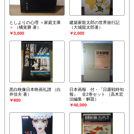
としよりの心理 ＜家庭文庫
建築家龍太郎の世界旅行記
＞
（橘覚勝 著）
（大城龍太郎著）
￥3,000
￥2,000
黒白映像日本映画礼讃
（白
日本画報 付・『日露戦時旬
井佳夫 著）
報』 全2巻セット
（高木宏
治編集・解題）
￥800
￥40,000