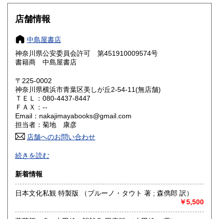
大阪府
兵庫県
180円
180円
店舗情報
奈良県
和歌山県
180円
180円
中島屋書店
神奈川県公安委員会許可 第451910009574号
鳥取県
島根県
180円
180円
書籍商 中島屋書店
岡山県
広島県
180円
180円
〒225-0002
神奈川県横浜市青葉区美しが丘2-54-11(無店舗)
ＴＥＬ：080-4437-8447
山口県
徳島県
180円
180円
ＦＡＸ：--
Email：nakajimayabooks@gmail.com
香川県
愛媛県
180円
180円
担当者：菊地 康彦
店舗へのお問い合わせ
高知県
福岡県
180円
180円
適格請求書発行事業者登録番号 ： T4810553294531
続きを読む
佐賀県
長崎県
180円
180円
無店舗にて通信販売中心の営業です。
新着情報
熊本県
大分県
高額商品のご購入を検討されている方で、現品をご確認され
180円
180円
たい場合は、
日本文化私観 特製版 （ブルーノ・タウト 著 ; 森儁郎 訳）
出来るだけ対応させて頂きますので、Eメール、電話にて遠
￥5,500
宮崎県
鹿児島県
180円
180円
慮なくご相談ください。