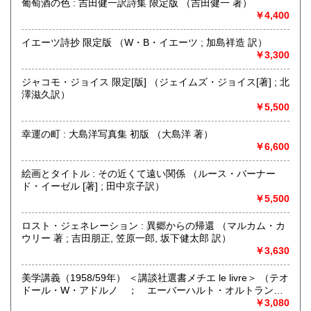
葡萄酒の色 : 吉田健一訳詩集 限定版 （吉田健一 著）
沖縄県
180円
沿線名：-
￥4,400
最寄駅：-
営業時間：お電話の受付時間 : AM10:00〜PM6:00
イエーツ詩抄 限定版 （W・B・イエーツ ; 加島祥造 訳）
定休日：毎週木曜日・日曜日(夏季休業8/9〜13)
￥3,300
書籍の買取について
ジャコモ・ジョイス 限定[版] （ジェイムズ・ジョイス[著] ; 北
澤滋久訳）
西洋の哲学思想、宗教、歴史、文学、美術、言語学の研究
￥5,500
書・全集類、日本の近代文学初版本・限定本・全集類を中心
に幅広く取り扱ってございます。
幸運の町 : 大島洋写真集 初版 （大島洋 著）
関東近県、地方ともにご都合に合わせてお伺いします。
￥6,600
宅急便等によるご送本による買取りもいたします。
多少に関わらず、遠慮なくご相談、お問い合わせください。
絵画とタイトル : その近くて遠い関係 （ルース・バーナー
ド・イーゼル [著] ; 田中京子訳）
取り扱い分野
￥5,500
哲学宗教、歴史、社会科学、美術工芸、国語国文、外国文
学、古書一般（その他）
ロスト・ジェネレーション : 異郷からの帰還 （マルカム・カ
ウリー 著 ; 吉田朋正, 笠原一郎, 坂下健太郎 訳）
￥3,630
美学講義（1958/59年） ＜講談社選書メチエ le livre＞ （テオ
ドール・W・アドルノ ； エーバーハルト・オルトラント
編 ; 藤野寛・西村誠 監訳）
￥3,080