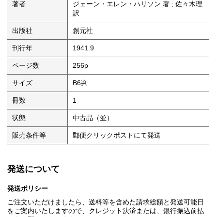
著者
ジェーン・エレン・ハリソン 著 ; 佐々木理
訳
出版社
創元社
刊行年
1941.9
ページ数
256p
サイズ
B6判
冊数
1
状態
中古品（並）
販売条件等
郵便クリックポストにて発送
発送について
発送ポリシー
ご注文いただけましたら、送料等を含めた請求総額と発送可能日
をご案内いたしますので、クレジット決済または、銀行振込前払