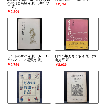
の究明と展望 初版
（生松敬
￥2,750
三 著）
￥2,200
カントの生涯 初版
（R・B・
日本の旅あちこち 初版
（木
ヤハマン ; 木場深定 訳）
山捷平 著）
￥2,750
￥8,030