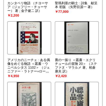
カンタベリ物語
（チヨーサ
聖瑪利亜の騎士 : 詩集 献呈
ア（ジェフリー・チョーサ
本 初版
（矢野目源一 著）
ー） 著 ; 金子健二 訳）
￥77,000
￥2,200
アメリカのニーチェ : ある偶
賽の一振り ＜叢書・エクリ
像をめぐる物語 ＜叢書・ウ
チュールの冒険 20＞
（ステ
ニベルシタス 1102＞
（ジェ
ファヌ・マラルメ 著、柏倉
ニファー・ラトナー=ローゼ
康夫 訳）
ンハーゲン [著] ; 岸正樹訳）
￥4,950
￥2,420