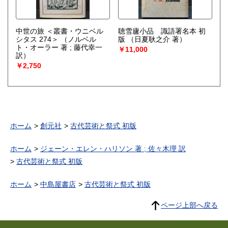
中世の旅 ＜叢書・ウニベル
聴雪廬小品 識語署名本 初
シタス 274＞
（ノルベル
版
（日夏耿之介 著）
ト・オーラー 著 ; 藤代幸一
￥11,000
訳）
￥2,750
ホーム
創元社
古代芸術と祭式 初版
ホーム
ジェーン・エレン・ハリソン 著 ; 佐々木理 訳
古代芸術と祭式 初版
ホーム
中島屋書店
古代芸術と祭式 初版
ページ上部へ戻る