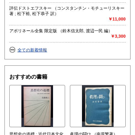
評伝ドストエフスキー （コンスタンチン・モチューリスキー
著 ; 松下裕, 松下恭子 訳）
￥11,000
アポリネール全集 限定版 （鈴木信太郎, 渡辺一民 編）
￥3,300
全ての新着情報
おすすめの書籍
思想史の道標 : 近代日本文化
眞理の闘ひ
（南原繁著）