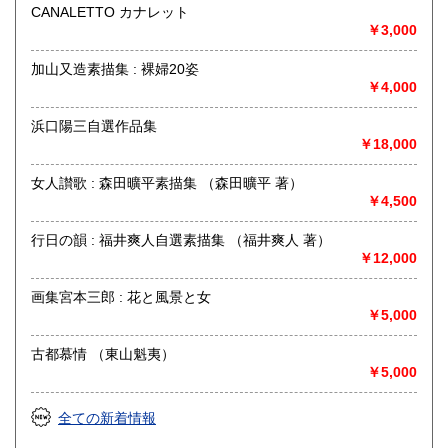
美術工芸、古典籍、趣味、外国書、古書一般（その他）
CANALETTO カナレット
展覧会図録、写真、建築、茶道、和本、古文書、書画幅、浮
￥3,000
世絵
加山又造素描集 : 裸婦20姿
￥4,000
浜口陽三自選作品集
￥18,000
女人讃歌 : 森田曠平素描集 （森田曠平 著）
￥4,500
行日の韻 : 福井爽人自選素描集 （福井爽人 著）
￥12,000
画集宮本三郎 : 花と風景と女
￥5,000
古都慕情 （東山魁夷）
￥5,000
全ての新着情報