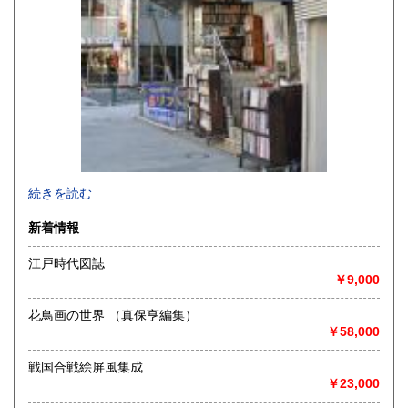
-
続きを読む
沿線名：-
新着情報
最寄駅：小川町駅より徒歩3分 神保町駅より徒歩5分
営業時間：源喜堂書店
江戸時代図誌
定休日：日曜 祭日は不定休
￥9,000
書籍の買取について
花鳥画の世界 （真保亨編集）
美術一般、江戸期和本、古文書、書画幅、版画、肉筆原稿
￥58,000
等、誠実に評価、買取致しております
戦国合戦絵屏風集成
￥23,000
取り扱い分野