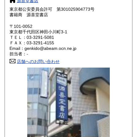
源喜堂書店
東京都公安委員会許可 第301025904773号
鳥取県
島根県
1,150円
1,150円
書籍商 源喜堂書店
岡山県
広島県
1,150円
1,150円
〒101-0052
東京都千代田区神田小川町3-1
ＴＥＬ：03-3291-5081
山口県
徳島県
1,150円
1,150円
ＦＡＸ：03-3291-4155
Email：genkido@abeam.ocn.ne.jp
香川県
愛媛県
1,150円
1,150円
担当者：-
店舗へのお問い合わせ
高知県
福岡県
1,150円
1,410円
佐賀県
長崎県
1,410円
1,410円
熊本県
大分県
1,410円
1,410円
宮崎県
鹿児島県
1,410円
1,410円
沖縄県
1,450円