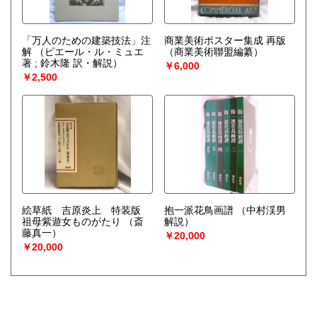
「万人のための建築技法」注
商業美術ポスター集成 再版
解
（ピエール・ル・ミュエ
（商業美術聯盟編纂）
著 ; 鈴木隆 訳・解説）
￥6,000
￥2,500
絵草紙 吉原炎上 特装版
抱一派花鳥画譜
（中村渓男
祖母紫遊女ものがたり
（斎
解説）
藤真一）
￥20,000
￥20,000