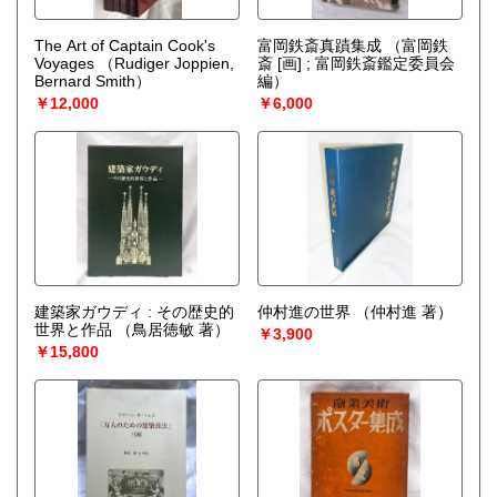
The Art of Captain Cook's
富岡鉄斎真蹟集成
（富岡鉄
Voyages
（Rudiger Joppien,
斎 [画] ; 富岡鉄斎鑑定委員会
Bernard Smith）
編）
￥12,000
￥6,000
建築家ガウディ : その歴史的
仲村進の世界
（仲村進 著）
世界と作品
（鳥居徳敏 著）
￥3,900
￥15,800