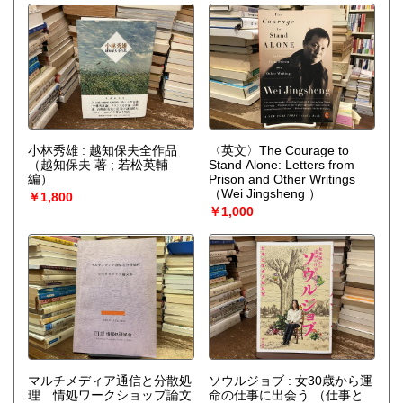
小林秀雄 : 越知保夫全作品
〈英文〉The Courage to
（越知保夫 著 ; 若松英輔
Stand Alone: Letters from
編）
Prison and Other Writings
（Wei Jingsheng ）
￥1,800
￥1,000
マルチメディア通信と分散処
ソウルジョブ : 女30歳から運
理 情処ワークショップ論文
命の仕事に出会う
（仕事と