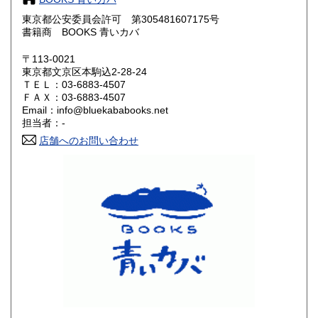
東京都公安委員会許可 第305481607175号
鳥取県
島根県
300円
300円
書籍商 BOOKS 青いカバ
岡山県
広島県
300円
300円
〒113-0021
東京都文京区本駒込2-28-24
ＴＥＬ：03-6883-4507
山口県
徳島県
300円
300円
ＦＡＸ：03-6883-4507
Email：info@bluekababooks.net
香川県
愛媛県
300円
300円
担当者：-
店舗へのお問い合わせ
高知県
福岡県
300円
300円
佐賀県
長崎県
300円
300円
熊本県
大分県
300円
300円
宮崎県
鹿児島県
300円
300円
沖縄県
300円
各線 駒込駅、南北線 本駒込駅、都営三田線 千石駅より徒歩