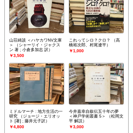
山荘綺談 ＜ハヤカワNV文庫
これってシロ？クロ？
（高
＞
（シャーリイ・ジャクス
橋裕次郎、村尾遼平）
ン 著 ; 小倉多加志 訳）
￥1,000
￥3,500
ミドルマーチ : 地方生活の一
今井嘉幸自叙伝五十年の夢
研究
（ジョージ・エリオッ
＜神戸学術叢書 5＞
（松岡文
ト [著] ; 藤井元子訳）
平 解説）
￥4,800
￥3,000