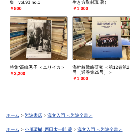
集 vol.93 no.1
生き方取材班 著）
￥800
￥1,000
特集*高峰秀子 ＜ユリイカ＞
海幹校戦略研究 ＜第12巻第2
号（通巻第25号）＞
￥2,200
￥1,000
ホーム
岩波書店
漢文入門 ＜岩波全書＞
ホーム
小川環樹, 西田太一郎 著
漢文入門 ＜岩波全書＞