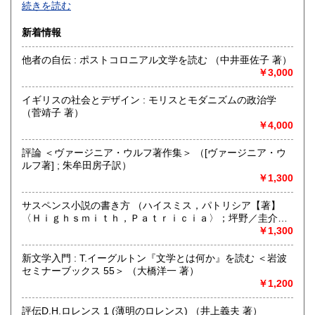
続きを読む
５～１０分。
東洋文庫となりに実店舗がございます。
新着情報
ネットショップ登録されていないものがほとんどですので、
ぜひ当店にも足をお運びください。
他者の自伝 : ポストコロニアル文学を読む （中井亜佐子 著）
また買取のご相談も承ります。
￥3,000
お気軽にお問合せください。
イギリスの社会とデザイン : モリスとモダニズムの政治学
沿線名：JR山手線、東京メトロ南北線
（菅靖子 著）
最寄駅：駒込駅
￥4,000
営業時間：11時から19時
定休日：火曜 木曜
評論 ＜ヴァージニア・ウルフ著作集＞ （[ヴァージニア・ウ
ルフ著] ; 朱牟田房子訳）
書籍の買取について
￥1,300
当店では、買取を随時行っております。
出張買取や宅配での買取も承りますので、
サスペンス小説の書き方 （ハイスミス，パトリシア【著】
お気軽にお問合せください。
〈Ｈｉｇｈｓｍｉｔｈ，Ｐａｔｒｉｃｉａ〉；坪野／圭介
お引越し、蔵書整理等、ジャンル問わず「面白い本」を大切
【訳】）
￥1,300
に査定させていただきます。
新文学入門 : T.イーグルトン『文学とは何か』を読む ＜岩波
取り扱い分野
セミナーブックス 55＞ （大橋洋一 著）
￥1,200
哲学宗教、歴史、社会科学、自然科学、美術工芸、国語国
文、外国文学、サブカルチャー、古書一般（その他）
評伝D.H.ロレンス 1 (薄明のロレンス) （井上義夫 著）