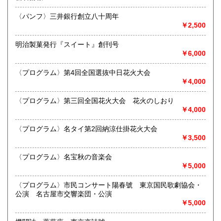
沿線名：名鉄犬山線
熊本県
大分県
300円
300円
最寄駅：江南駅下車
〈パンフ〉三井銀行創立八十周年
営業時間：10:00〜17:00
￥2,500
宮崎県
鹿児島県
定休日：不定休
300円
300円
明治製菓発行『スイート』創刊号
書籍の買取について
沖縄県
300円
￥6,000
買取 買取専用フリーダイヤル 0120-006-229 (担当・
井上)
〈プログラム〉第4回全国選抜中日花火大会
￥4,000
古書買取、古本買取、古書、古本の大量買い取りは大歓迎で
す。
〈プログラム〉第三回全国花火大会 花火のしおり
御整理・御売却はお気軽に当店にご相談ください。
￥4,000
お電話、メール等でご連絡次第、即日に参上いたします。古
書買い取り、古本買い取り、大量大歓迎です。
〈プログラム〉名タイ第2回納涼仕掛花火大会
特に古いもの全般(和本、古文書、紙物チラシ、郷土資料、地
￥3,500
図、宗教、芸能、美術、文学、雑誌等)に力を入れておりま
す。
〈プログラム〉名宝秋の音楽会
又書画骨董品も別部門で取り扱いしておりますので引越し増
￥5,000
改築の際には合わせてご利用ください。
愛知県・岐阜県を中心に近県の方、日時打ち合わせの後、ご
〈プログラム〉市民コンサート陽春號 東京国民歌劇協会・
訪問し、見積もり・買入をさせていただきます。
公演 名古屋市交響楽団・公演
まずはお気軽にご連絡ください。
￥5,000
お品物を送料着払いでお送りいただければ、即日に評価しご
連絡ご送金いたします。