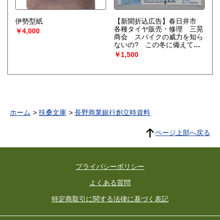
伊勢型紙
【新聞折込広告】春日井市
各種タイヤ販売・修理 三晃
￥4,000
商会 スパイクの威力を知ら
ないの? この冬に備えてセ
ット販売 発売中
￥1,500
ホーム
扶桑文庫
長野商業銀行創立時資料
ページ上部へ戻る
プライバシーポリシー
よくある質問
特定商取引に関する法律に基づく表記