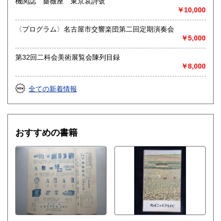
機関誌 薔薇座 東京哀詩號
￥10,000
送り先 〒483-8341
愛知県江南市前飛保町栄284 扶桑文庫 担当井
〈プログラム〉名古屋市交響楽団第二回定期演奏会
上
￥5,000
取り扱い分野
第32回二科会美術展覧会陳列目録
￥8,000
総記、哲学宗教、歴史、社会科学、自然科学、美術工芸、国
語国文、外国文学、古典籍、近代文献、趣味、外国書、サブ
カルチャー、古書一般（その他）
全ての新着情報
古文書・和本・刷り物・絵葉書・近代文献資料・エフェメラ
おすすめの書籍