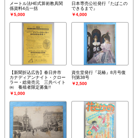
メートル法HE式算術教具関
日本専売公社発行『たばこの
係資料4点一括
できるまで』
￥5,000
￥4,000
【新聞折込広告】春日井市
資生堂発行『花椿』8月号復
カナディアンナイト・クロー
刊第38号
ラー・総発売元 三共ベイト
￥2,500
㈱ 養殖者限定募集!!
￥1,000