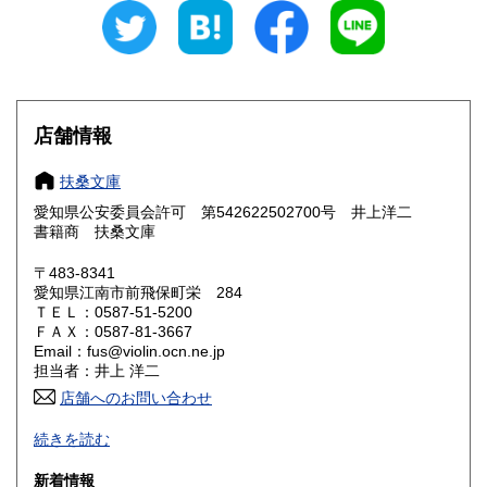
愛知県
三重県
300円
300円
滋賀県
京都府
300円
300円
大阪府
兵庫県
300円
300円
店舗情報
奈良県
和歌山県
300円
300円
扶桑文庫
愛知県公安委員会許可 第542622502700号 井上洋二
鳥取県
島根県
300円
300円
書籍商 扶桑文庫
岡山県
広島県
300円
300円
〒483-8341
愛知県江南市前飛保町栄 284
ＴＥＬ：0587-51-5200
山口県
徳島県
300円
300円
ＦＡＸ：0587-81-3667
Email：fus@violin.ocn.ne.jp
香川県
愛媛県
300円
300円
担当者：井上 洋二
店舗へのお問い合わせ
高知県
福岡県
300円
300円
古文書、古地図、刷り物、一枚もの、絵葉書、鳥瞰図、近代
続きを読む
文献資料等を主体に扱っております。
佐賀県
長崎県
300円
300円
新着情報