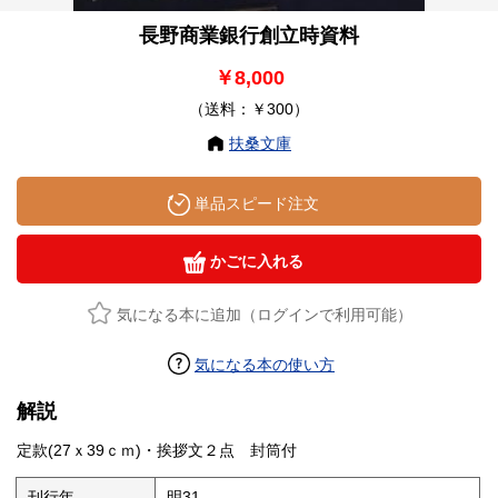
長野商業銀行創立時資料
￥8,000
（送料：￥300）
扶桑文庫
単品スピード注文
かごに入れる
気になる本に追加（ログインで利用可能）
気になる本の使い方
解説
定款(27ｘ39ｃｍ)・挨拶文２点 封筒付
刊行年
明31