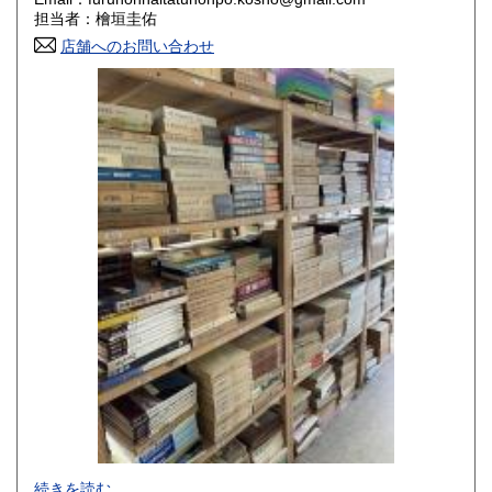
香川県
愛媛県
800円
800円
担当者：檜垣圭佑
店舗へのお問い合わせ
高知県
福岡県
800円
800円
佐賀県
長崎県
800円
800円
熊本県
大分県
800円
800円
宮崎県
鹿児島県
800円
800円
沖縄県
1,500円
-
続きを読む