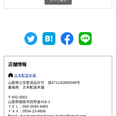
すべて表示
石川県
福井県
800円
800円
山梨県
長野県
800円
800円
岐阜県
静岡県
800円
800円
愛知県
三重県
800円
800円
滋賀県
京都府
800円
800円
大阪府
兵庫県
800円
800円
店舗情報
奈良県
和歌山県
800円
800円
古本配達本舗
山梨県公安委員会許可 第471142800048号
鳥取県
島根県
800円
800円
書籍商 古本配達本舗
岡山県
広島県
800円
800円
〒402-0001
山梨県都留市田野倉416-1
ＴＥＬ：050-3590-4483
山口県
徳島県
800円
800円
ＦＡＸ：0554-23-6606
Email：furuhonhaitatuhonpo.kosho@gmail.com