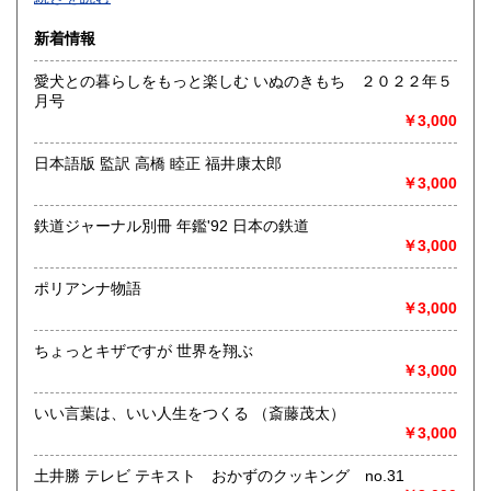
沿線名：-
新着情報
最寄駅：-
営業時間：-
愛犬との暮らしをもっと楽しむ いぬのきもち ２０２２年５
定休日：-
月号
￥3,000
書籍の買取について
-
日本語版 監訳 高橋 睦正 福井康太郎
￥3,000
取り扱い分野
鉄道ジャーナル別冊 年鑑'92 日本の鉄道
総記、哲学宗教、歴史、社会科学、自然科学、美術工芸、国
￥3,000
語国文、外国文学、古典籍、近代文献、趣味、外国書、サブ
カルチャー、古書一般（その他）
ポリアンナ物語
書籍全般
￥3,000
ちょっとキザですが 世界を翔ぶ
￥3,000
いい言葉は、いい人生をつくる （斎藤茂太）
￥3,000
土井勝 テレビ テキスト おかずのクッキング no.31