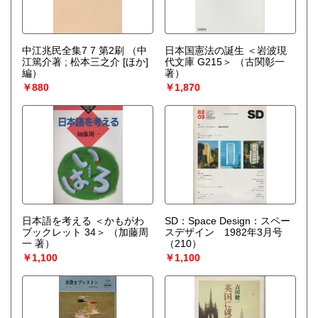
中江兆民全集7 7 第2刷
（中
日本国憲法の誕生 ＜岩波現
江篤介著 ; 松本三之介 [ほか]
代文庫 G215＞
（古関彰一
編）
著）
￥880
￥1,870
日本語を考える ＜かもがわ
SD：Space Design：スペー
ブックレット 34＞
（加藤周
スデザイン 1982年3月号
一 著）
（210）
￥1,100
￥1,100