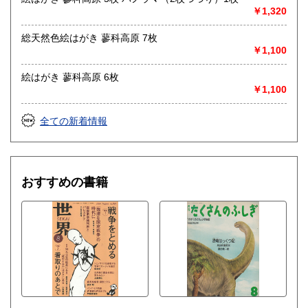
取り扱い分野
￥1,320
哲学宗教、歴史、社会科学、美術工芸、外国文学、趣味、サ
ブカルチャー、古書一般（その他）
総天然色絵はがき 蓼科高原 7枚
￥1,100
絵はがき 蓼科高原 6枚
￥1,100
全ての新着情報
おすすめの書籍