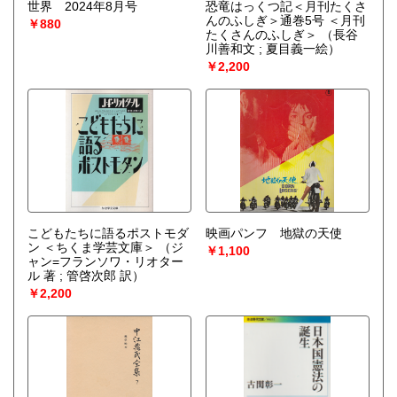
世界 2024年8月号
恐竜はっくつ記＜月刊たくさ
んのふしぎ＞通巻5号 ＜月刊
￥880
たくさんのふしぎ＞
（長谷
川善和文 ; 夏目義一絵）
￥2,200
こどもたちに語るポストモダ
映画パンフ 地獄の天使
ン ＜ちくま学芸文庫＞
（ジ
￥1,100
ャン=フランソワ・リオター
ル 著 ; 管啓次郎 訳）
￥2,200