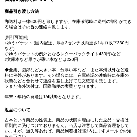
商品引き渡し方法
郵送料は一律600円と致しますが、在庫確認時に送料の割引ができ
る場合はその旨の連絡を致します。
[割引可能例]
♪ゆうパケット (国内配送、厚さ3センチ以内重さ1キロ以下330円
など)
◇ゆうパケットの例外となるレターパックライト430円)など
♯文庫本など厚さが薄い本などは220円
◆全集、図録など大きい本、分厚い本など、また本州以外など送
料に例外があります。その場合には、在庫確認の連絡時に在庫の
状態などと合わせて連絡を差し上げて注文確定を致します。
♭また海外送付は、国際郵便の実費となります。
年末・年始の発送は1/4以降となります。
返品について
古本という商品の性質上、商品の状態を理由にした返品・交換は
原則的に受けつけておりません。当店は注意して商品管理をして
いますが、過失等あれば、商品到着後2日以内にまずメールでお知
らせ下さい。