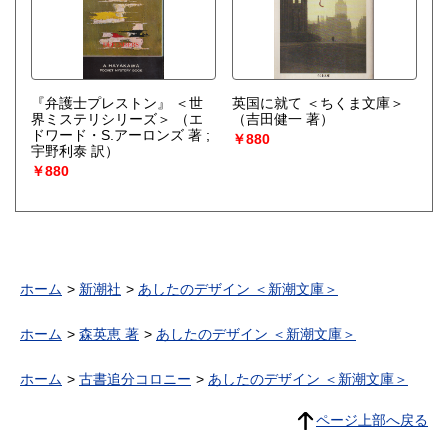
『弁護士プレストン』 ＜世
英国に就て ＜ちくま文庫＞
界ミステリシリーズ＞
（エ
（吉田健一 著）
ドワード・S.アーロンズ 著 ;
￥880
宇野利泰 訳）
￥880
ホーム
新潮社
あしたのデザイン ＜新潮文庫＞
ホーム
森英恵 著
あしたのデザイン ＜新潮文庫＞
ホーム
古書追分コロニー
あしたのデザイン ＜新潮文庫＞
ページ上部へ戻る