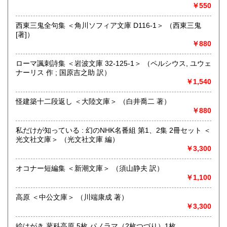
￥550
追分コロニーは「豊かな暮らし」をテーマにした「村の古本
屋」です。人が精神的に豊かな生活を送るための 様々な遊び
西東三鬼全句集 ＜角川ソフィア文庫 D116-1＞ （西東三鬼
的「衣・食・住、アート、音楽、旅、 趣味、健康、文芸、経
[著]）
済、社会、哲学、政治」 等の幅広いテーマを扱います。
￥880
「日本の古本屋」で販売している古本は、隣りの「文化磁場
油や」で一部展示販売も春～秋にしています、堀辰雄、立原
ローマ諷刺詩集 ＜岩波文庫 32-125-1＞ （ペルシウス, ユウェ
道造、加藤周一などのゆかりの土地柄です。信州にお越しの
ナーリス 作 ; 国原吉之助 訳）
場合はどうぞお立ち寄り下さい。
￥1,540
沿線名：しなの鉄道
怪建築十二段返し ＜大陸文庫＞ （白井喬二 著）
最寄駅：信濃追分駅
￥880
営業時間：12:00〜17:00
定休日：火・水曜日(夏季:毎日営業、冬季:天気次第)
私だけが知っている : 幻のNHK名番組 第1、2集 2冊セット ＜
光文社文庫＞ （光文社文庫 編）
書籍の買取について
￥3,300
◇近隣であれば書籍の買取をしています。少数であれば店へ
オコナー短編集 ＜新潮文庫＞ （須山静夫 訳）
の持ち込み、あるいは量が多い場合はまずは電話などで相談
￥1,100
をさせていただくこともあります。
高原 ＜中公文庫＞ （川端康成 著）
買取が出来る本とそうでない本があります、メール・電話等
￥3,300
で連絡頂ければと思います。
絵はがき 蓼科高原 5枚 パノラマ（2枚つづり）1枚