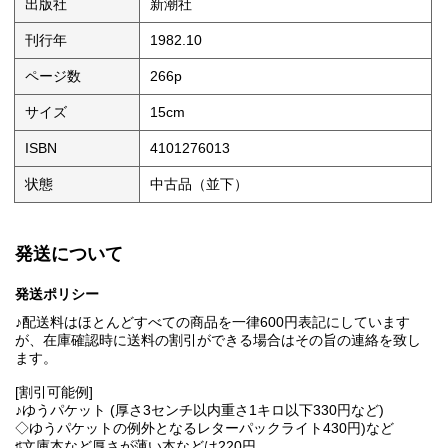
出版社
新潮社
刊行年
1982.10
ページ数
266p
サイズ
15cm
ISBN
4101276013
状態
中古品（並下）
発送について
発送ポリシー
♪配送料はほとんどすべての商品を一律600円表記にしています
が、在庫確認時に送料の割引ができる場合はその旨の連絡を致し
ます。
[割引可能例]
♪ゆうパケット (厚さ3センチ以内重さ1キロ以下330円など)
◇ゆうパケットの例外となるレターパックライト430円)など
♯文庫本など厚さが薄い本などは220円