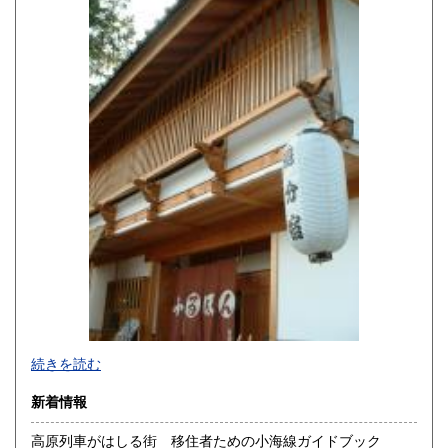
佐賀県
長崎県
220円
220円
熊本県
大分県
220円
220円
宮崎県
鹿児島県
220円
220円
沖縄県
220円
続きを読む
新着情報
高原列車がはしる街 移住者ための小海線ガイドブック