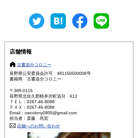
山梨県
長野県
220円
220円
岐阜県
静岡県
220円
220円
愛知県
三重県
220円
220円
滋賀県
京都府
220円
220円
店舗情報
大阪府
兵庫県
220円
220円
古書追分コロニー
奈良県
和歌山県
220円
220円
長野県公安委員会許可 481150500008号
書籍商 古書追分コロニー
鳥取県
島根県
220円
220円
〒389-0115
岡山県
広島県
220円
220円
長野県北佐久郡軽井沢町追分 612
ＴＥＬ：0267-46-8088
ＦＡＸ：0267-46-8088
山口県
徳島県
220円
220円
Email：owcolony0805@gmail.com
担当者：斎藤 尚宏
香川県
愛媛県
220円
220円
店舗へのお問い合わせ
高知県
福岡県
220円
220円