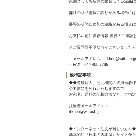
原則としてお客様の都合による返品は
弊社の商品情報に誤りがある場合には
書籍の状態に追加の連絡がある場合は
お支払い前に書籍情報,書影のご確認
※ご質問等不明な点がございましたら
・メールアドレス rtkhori@wittech.jp
・FAX 044-455-7785
他特記事項：
◆◆各種法人、公共機関の御担当者様
必要書類を発行いたしますので、
お宛名、送料の記載方法など、ご指定
担当者メールアドレス
rtkhori@wittech.jp
◆インターネット注文が難しい方へ◆
基本的に『日本の古本屋』サイトから