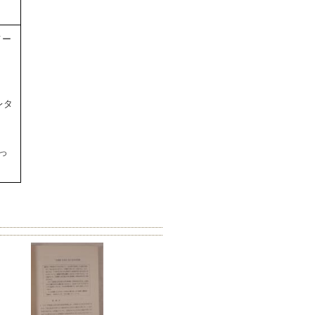
メー
レタ
っ