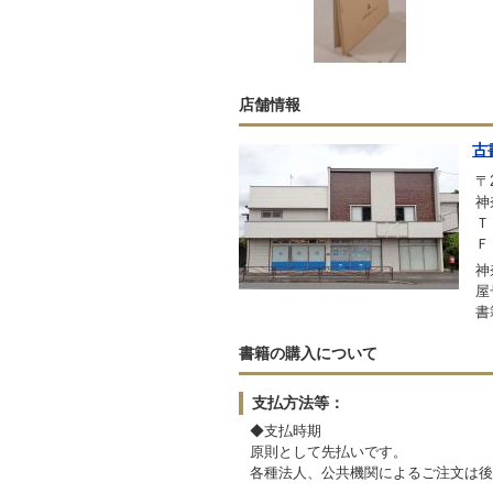
店舗情報
古
〒2
神
Ｔ
Ｆ
神
屋
書
書籍の購入について
支払方法等：
◆支払時期
原則として先払いです。
各種法人、公共機関によるご注文は後