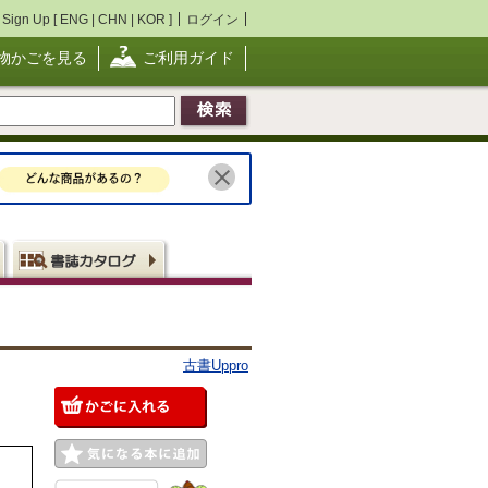
Sign Up [
ENG
|
CHN
|
KOR
]
ログイン
物かごを見る
ご利用ガイド
古書Uppro