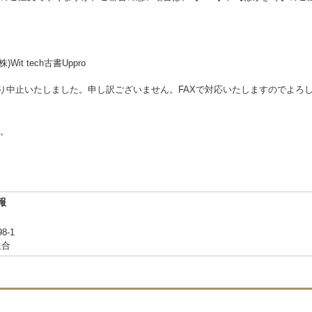
Wit tech古書Uppro
により中止いたしました。申し訳ございません。FAXで対応いたしますのでよろ
。
報
-1
組合