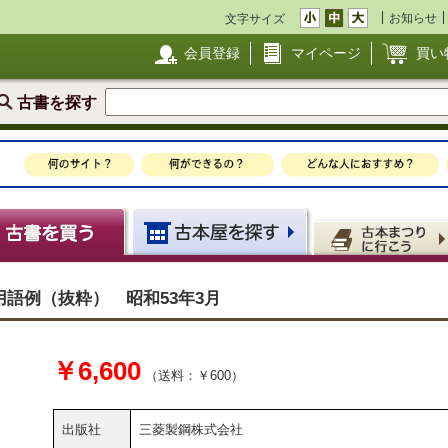
お知らせ
文字サイズ
会員登録
マイページ
買い
古書を探す
語例（抜粋） 昭和53年3月
￥6,600
（送料：￥600）
出版社
三菱製鋼株式会社