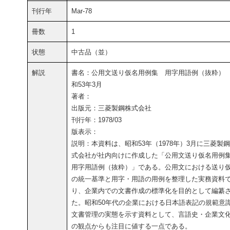
刊行年
Mar-78
冊数
1
状態
中古品（並）
解説
書名：公用文送り仮名用例集 用字用語例（抜粋）
和53年3月
著者：
出版元：三菱製鋼株式会社
刊行年：1978/03
版表示：
説明：本資料は、昭和53年（1978年）3月に三菱製
式会社が社内向けに作成した「公用文送り仮名用
用字用語例（抜粋）」である。公用文における送り
の統一基準と用字・用語の用例を整理した実務資料
り、企業内での文書作成の標準化を目的として編纂
た。昭和50年代の企業における日本語表記の規範意
文書管理の実態を示す資料として、言語史・企業文
の観点からも注目に値する一点である。