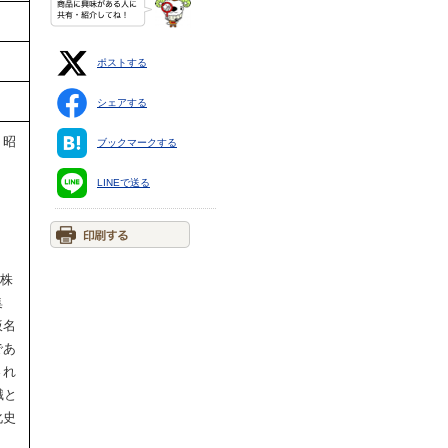
ポストする
シェアする
 昭
ブックマークする
LINEで送る
鋼株
例集
仮名
であ
され
識と
化史