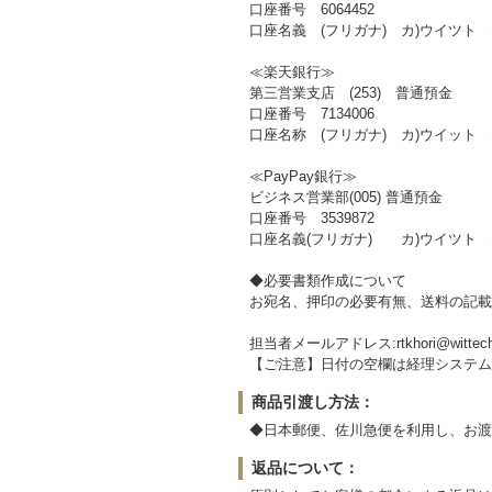
口座番号 6064452
口座名義 (フリガナ) カ)ウイツト
≪楽天銀行≫
第三営業支店 (253) 普通預金
口座番号 7134006
口座名称 (フリガナ) カ)ウイット
≪PayPay銀行≫
ビジネス営業部(005) 普通預金
口座番号 3539872
口座名義(フリガナ) カ)ウイツト
◆必要書類作成について
お宛名、押印の必要有無、送料の記載
担当者メールアドレス:rtkhori@wittech
【ご注意】日付の空欄は経理システム
商品引渡し方法：
◆日本郵便、佐川急便を利用し、お渡
返品について：