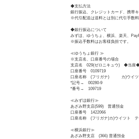
◆支払方法
銀行振込、クレジットカード、携帯キ
※代引配送は送料とは別に代引手数料が
◆銀行振込について
みずほ、ゆうちょ、横浜、楽天、Pay
※振込手数料はお客様負担です。
≪ゆうちょ銀行 ≫
※支店名、口座番号の場合
支店名 029(ゼロニキュウ) ◆当座
口座番号 0109719
口座名称 (フリガナ) カ)ウイツ
*記号→ 00280-9
*番号→ 109719
≪みずほ銀行≫
あざみ野支店(599) 普通預金
口座番号 1422066
口座名称 (フリガナ)カ)ウイツト 
≪横浜銀行≫
あざみ野支店 (366) 普通預金