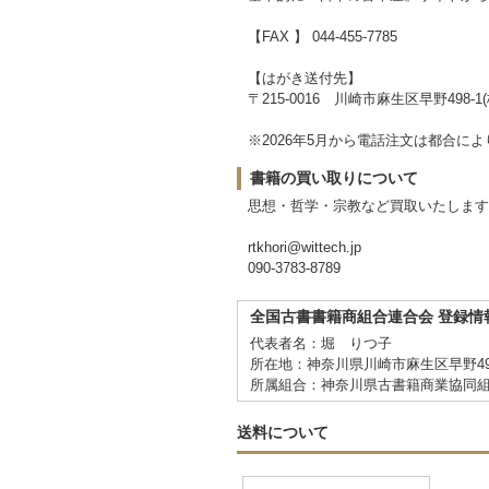
【FAX 】 044-455-7785
【はがき送付先】
〒215-0016 川崎市麻生区早野498-1(株)
※2026年5月から電話注文は都合
書籍の買い取りについて
思想・哲学・宗教など買取いたします
rtkhori@wittech.jp
090-3783-8789
全国古書書籍商組合連合会 登録情
代表者名：堀 りつ子
所在地：神奈川県川崎市麻生区早野498
所属組合：神奈川県古書籍商業協同
送料について