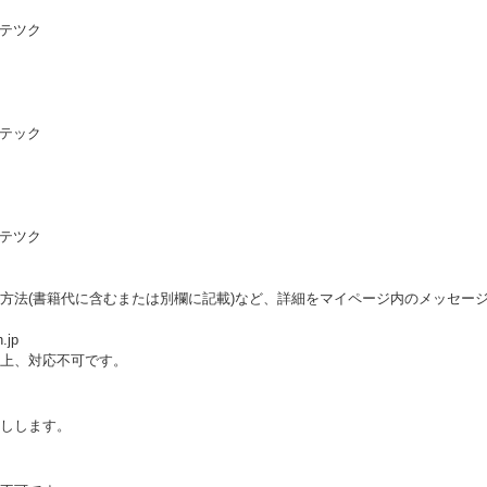
 テツク
 テック
 テツク
方法(書籍代に含むまたは別欄に記載)など、詳細をマイページ内のメッセー
.jp
上、対応不可です。
しします。