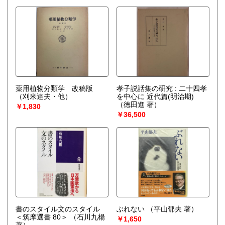
薬用植物分類学 改稿版
孝子説話集の研究 : 二十四孝
（刈米達夫・他）
を中心に 近代篇(明治期)
（徳田進 著）
￥1,830
￥36,500
書のスタイル文のスタイル
ぶれない
（平山郁夫 著）
＜筑摩選書 80＞
（石川九楊
￥1,650