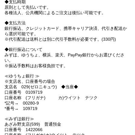
◆支払時期
原則として先払いです。
各種法人、公共機関によるご注文は後払い可能です。
◆支払方法
銀行振込、クレジットカード、携帯キャリア決済、代引き配送か
ら選択可能です。
※代引配送は送料とは別に代引手数料が必要です。(330円)
◆銀行振込について
みずほ、ゆうちょ、横浜、楽天、PayPay銀行からお選びくださ
い。
※振込手数料はお客様負担です。
≪ゆうちょ銀行 ≫
※支店名、口座番号の場合
支店名 029(ゼロニキュウ) ◆当座◆
口座番号 0109719
口座名称 (フリガナ) カ)ウイツト テツク
*記号→ 00280-9
*番号→ 109719
≪みずほ銀行≫
あざみ野支店(599) 普通預金
口座番号 1422066