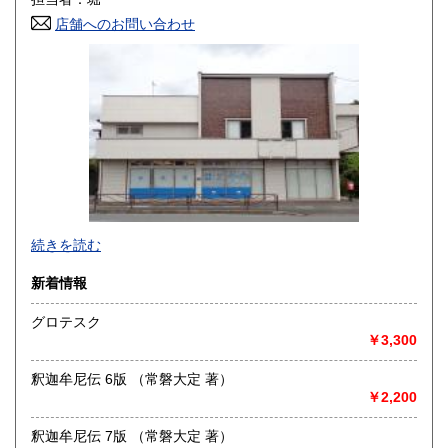
高知県
福岡県
1,800円
1,800円
店舗へのお問い合わせ
佐賀県
長崎県
1,800円
1,800円
熊本県
大分県
1,800円
1,800円
宮崎県
鹿児島県
1,800円
1,800円
沖縄県
1,800円
続きを読む
新着情報
グロテスク
￥3,300
釈迦牟尼伝 6版 （常磐大定 著）
￥2,200
釈迦牟尼伝 7版 （常磐大定 著）