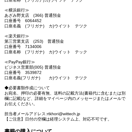
口座名称 (フリガナ)カ)ウイツト テツク
≪横浜銀行≫
あざみ野支店 (366) 普通預金
口座番号 6064452
口座名義 (フリガナ) カ)ウイツト テツク
≪楽天銀行≫
第三営業支店 (253) 普通預金
口座番号 7134006
口座名称 (フリガナ) カ)ウイット テック
≪PayPay銀行≫
ビジネス営業部(005) 普通預金
口座番号 3539872
口座名義(フリガナ) カ)ウイツト テツク
◆必要書類作成について
お宛名、押印の必要有無、送料の記載方法(書籍代に含むまたは別
欄に記載)など、詳細をマイページ内のメッセージまたはメールで
お伝えください。
担当者メールアドレス:rtkhori@wittech.jp
【ご注意】日付の空欄は経理システム上、対応不可です。
書籍の購入について