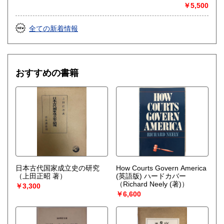
書籍の買取について
￥5,500
思想・哲学・宗教など買取いたします。
全ての新着情報
rtkhori@wittech.jp
090-3783-8789
取り扱い分野
おすすめの書籍
哲学宗教、歴史、社会科学、美術工芸、趣味、古書一般（そ
の他）
日本古代国家成立史の研究
How Courts Govern America
（上田正昭 著）
(英語版) ハードカバー
（Richard Neely (著)）
￥3,300
￥6,600