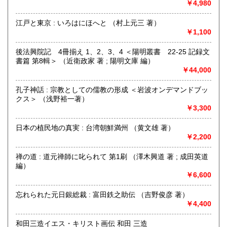
￥4,980
江戸と東京 : いろはにほへと （村上元三 著）
￥1,100
はじめまして、株式会社Wit tech 古書Upproと申します。読
み方は【カブシキガイシャ ウイットテック】 【コショ
アプロ】です。どうぞよろしくお願いいたします。
後法興院記 4冊揃え 1、2、3、4 ＜陽明叢書 22-25 記録文
書篇 第8輯＞ （近衛政家 著 ; 陽明文庫 編）
◆インターネット注文が難しい方へ◆
￥44,000
基本的に『日本の古本屋』サイトからのご注文で承ります
が、ご都合の悪い場合は、【FAX】、【はがき等】のご注文
孔子神話 : 宗教としての儒教の形成 ＜岩波オンデマンドブッ
も対応致します。
クス＞ （浅野裕一著）
￥3,300
【FAX 】 044－455-7785
【はがき送付先】
日本の植民地の真実 : 台湾朝鮮満州 （黄文雄 著）
〒215-0016 川崎市麻生区早野498-1(株)Wit tech古書Uppro
￥2,200
※2026年5月から電話注文は都合により廃止いたしました。
禅の道 : 道元禅師に叱られて 第1刷 （澤木興道 著 ; 成田英道
申し訳ございません。FAXで対応いたしますのでよろしくお
編）
願いいたします。
￥6,600
沿線名：小田急線または東急田園都市線
最寄駅：柿生(小田急線)、市ヶ尾(田園都市線)
忘れられた元日銀総裁 : 富田鉄之助伝 （吉野俊彦 著）
営業時間：午前10時～午後6時
￥4,400
定休日：土日祝日
和田三造イエス・キリスト画伝 和田 三造