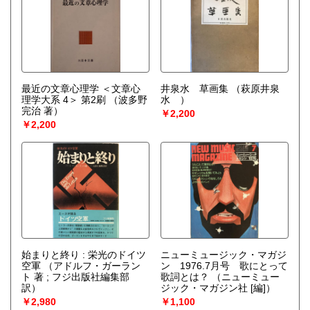
最近の文章心理学 ＜文章心
井泉水 草画集
（萩原井泉
理学大系 4＞ 第2刷
（波多野
水 ）
完治 著）
￥2,200
￥2,200
始まりと終り : 栄光のドイツ
ニューミュージック・マガジ
空軍
（アドルフ・ガーラン
ン 1976.7月号 歌にとって
ト 著 ; フジ出版社編集部
歌詞とは？
（ニューミュー
訳）
ジック・マガジン社 [編]）
￥2,980
￥1,100