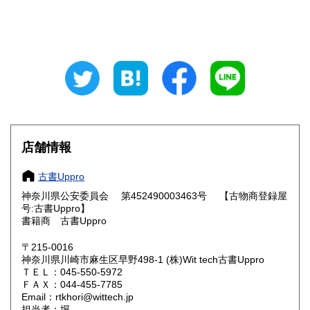
山梨県
長野県
1,000円
1,100円
岐阜県
静岡県
1,100円
1,100円
愛知県
三重県
1,100円
1,200円
滋賀県
京都府
1,200円
1,200円
大阪府
兵庫県
1,200円
1,200円
店舗情報
奈良県
和歌山県
1,200円
1,200円
古書Uppro
神奈川県公安委員会 第452490003463号 【古物商登録屋
鳥取県
島根県
1,800円
1,800円
号:古書Uppro】
書籍商 古書Uppro
岡山県
広島県
1,500円
1,500円
〒215-0016
神奈川県川崎市麻生区早野498-1 (株)Wit tech古書Uppro
山口県
徳島県
1,800円
1,800円
ＴＥＬ：045-550-5972
ＦＡＸ：044-455-7785
香川県
愛媛県
1,800円
1,800円
Email：rtkhori@wittech.jp
担当者：堀