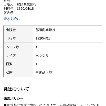
著者：
出版元：那須商業銀行
刊行年：1920/04/18
版表示：
説明：本書は、大正九年（1920年）四月十八日に大田原神社にて
続きを読む
挙行された那須商業銀行創立二十周年記念式典を記録した写真帖
である。那須商業銀行が自ら出版元となり刊行した一冊であり、
式典当日の様子を写真によって克明に記録した貴重な資料であ
出版社
那須商業銀行
る。地域金融機関の節目を捉えた本資料は、大正期における栃木
県那須地方の経済・金融史、および地域社会の様相を伝える一級
刊行年
1920/4/18
の史料として高い価値を持つ。銀行の発展の歩みと地域との結び
つきを視覚的に証言する稀少な記念写真帖である。
ページ数
1
状態：
サイズ
六つ切り
冊数
1
状態
中古品（並）
発送について
発送ポリシー
◆配送料は別途ご負担いただきます。在庫確認後、メールにてお