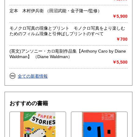
取り扱い分野
定本 木村伊兵衛 （田沼武能・金子隆一/監修）
美術工芸、趣味、外国書、サブカルチャー、古書一般（その
￥5,900
他）
写真集 デザイン 建築 工芸 絵本 イラスト集
モノクロ写真の現像とプリント モノクロ写真をより楽しむ
ためのフィルム現像と引伸ばしプリントのすべて
￥700
(英文)アンソニー・カロ彫刻作品集【Anthony Caro by Diane
Waldman】 （Diane Waldman）
￥5,500
全ての新着情報
おすすめの書籍