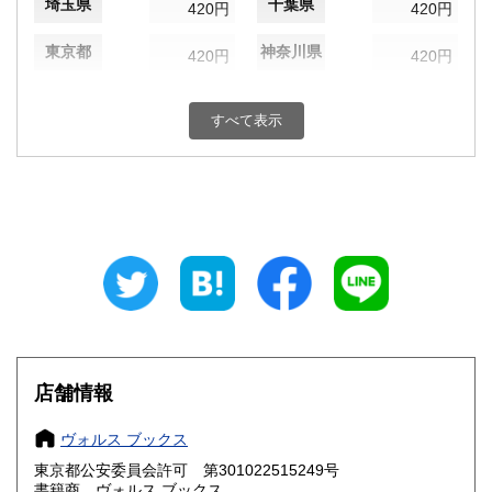
埼玉県
千葉県
420円
420円
東京都
神奈川県
420円
420円
新潟県
富山県
420円
420円
すべて表示
石川県
福井県
420円
420円
山梨県
長野県
420円
420円
岐阜県
静岡県
420円
420円
愛知県
三重県
420円
420円
滋賀県
京都府
420円
420円
大阪府
兵庫県
420円
420円
店舗情報
奈良県
和歌山県
420円
420円
ヴォルス ブックス
東京都公安委員会許可 第301022515249号
鳥取県
島根県
420円
420円
書籍商 ヴォルス ブックス