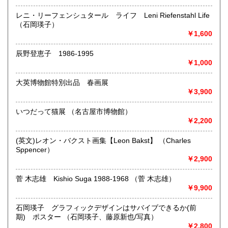
レニ・リーフェンシュタール ライフ Leni Riefenstahl Life
（石岡瑛子）
￥1,600
辰野登恵子 1986-1995
国内外アート・ヴィジュアル関係書籍、写真集等多数取り扱
￥1,000
いしております。
大英博物館特別出品 春画展
沿線名：-
￥3,900
最寄駅：神保町駅 (東京メトロ半蔵門線、都営地下鉄新宿
線、都営地下鉄三田線 ) A2出口徒歩3分・水道橋駅(JR総武
線) 徒歩7分
いつだって猫展 （名古屋市博物館）
営業時間：11:00～18:30
￥2,200
定休日：日曜日・祝日(不定休)
(英文)レオン・バクスト画集【Leon Bakst】 （Charles
書籍の買取について
Sppencer）
￥2,900
店頭にお持ちいただいた、あるいは弊店宛てにお送りいただ
いた書籍の買い取り査定をいたします。
菅 木志雄 Kishio Suga 1988-1968 （菅 木志雄）
直接ご自宅までお伺いする出張買取も承っております。
￥9,900
まずはメール(contact@wolsbooks.jp)、ホームページ上のお
問合せ、
石岡瑛子 グラフィックデザインはサバイブできるか(前
電話(03-6261-2251)でご連絡ください。
期) ポスター （石岡瑛子、藤原新也/写真）
￥2,800