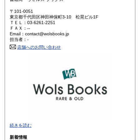
岡山県
広島県
420円
420円
〒101-0051
東京都千代田区神田神保町3-10 松晃ビル1F
ＴＥＬ：03-6261-2251
山口県
徳島県
420円
420円
ＦＡＸ：--
Email：contact@wolsbooks.jp
香川県
愛媛県
420円
420円
担当者：-
店舗へのお問い合わせ
高知県
福岡県
420円
420円
佐賀県
長崎県
420円
420円
熊本県
大分県
420円
420円
宮崎県
鹿児島県
420円
420円
沖縄県
420円
続きを読む
新着情報