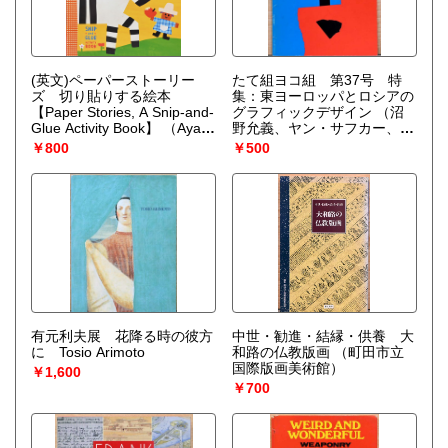
(英文)ペーパーストーリー
たて組ヨコ組 第37号 特
ズ 切り貼りする絵本
集：東ヨーロッパとロシアの
【Paper Stories, A Snip-and-
グラフィックデザイン
（沼
Glue Activity Book】
（Aya
野允義、ヤン・サフカー、青
Watanabe（わたなべあ
木進々、片岸昭二、福田繁
￥800
￥500
や））
雄、向井周太郎、田中一光、
高沖英二、小林のりお）
有元利夫展 花降る時の彼方
中世・勧進・結縁・供養 大
に Tosio Arimoto
和路の仏教版画
（町田市立
国際版画美術館）
￥1,600
￥700