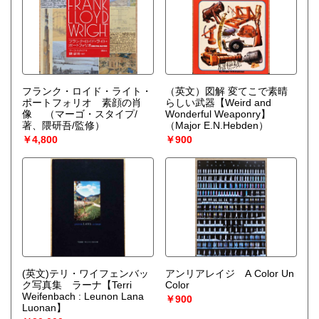
フランク・ロイド・ライト・
（英文）図解 変てこで素晴
ポートフォリオ 素顔の肖
らしい武器【Weird and
像
（マーゴ・スタイプ/
Wonderful Weaponry】
著、隈研吾/監修）
（Major E.N.Hebden）
￥4,800
￥900
(英文)テリ・ワイフェンバッ
アンリアレイジ A Color Un
ク写真集 ラーナ【Terri
Color
Weifenbach : Leunon Lana
￥900
Luonan】