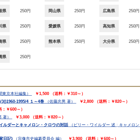
根県
250円
岡山県
250円
広島県
250円
川県
250円
愛媛県
250円
高知県
250円
崎県
250円
熊本県
250円
大分県
250円
縄県
250円
聞東京本社編集）
￥1,500 （送料：￥310～）
/3()1960-1995/4 １～4巻
（佐藤忠男 著）
￥2,800 （送料：￥820～）
送料：￥600～）
 著）
￥3,000 （送料：￥820～）
ワイルダーとキャメロン・クロウの対話
（ビリー・ワイルダー 述 ; キャメロン・
家日記)
（宗像市史編纂委員会 編）
￥3,900 （送料：￥600～）