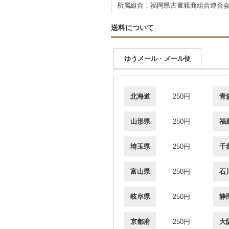
所属組合：福岡県古書籍商組合連合
送料について
ゆうメール・メール便
北海道
250円
青
山形県
250円
福
埼玉県
250円
千
富山県
250円
石
岐阜県
250円
静
京都府
250円
大