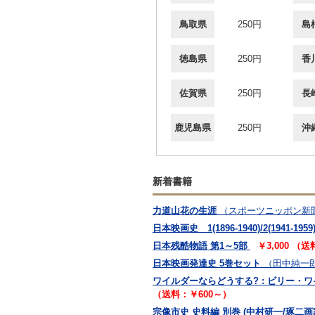
鳥取県
250円
島
徳島県
250円
香
佐賀県
250円
長
鹿児島県
250円
沖
新着書籍
力道山花の生涯
（スポーツニッポン新
日本映画史 1(1896-1940)/2(1941-1959)
日本残酷物語 第1～5部
￥3,000 （
日本映画発達史 5巻セット
（田中純一郎
ワイルダーならどうする? : ビリー・
（送料：￥600～）
宗像市史 史料編 別巻 (中村研一/琢二画