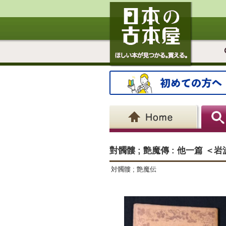
對髑髏 ; 艶魔傳 : 他一篇 ＜
対髑髏 ; 艶魔伝