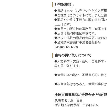
他特記事項：
◆電話は本を【お売りいただく方専用
◆ご注文はこのサイトにて、または往
◆商品やご注文手続きに関するお問い
し上げます。
◆春日市の所在地は事務所・倉庫です
◆店舗は福岡市南区寺塚です。
◆ネット掲載の商品は寺塚店にはおい
◆適格請求書発行事業者登録番号
T3810826826359
書籍の買い取りについて
◆人文科学・文藝・芸術・自然科学・
広く買い取ります。
◆大量の本の処分、不動産処分に伴う
◆福岡近郊はもちろん、大量の場合は
全国古書書籍商組合連合会 登録情
代表者名：濵 貴史
所在地：福岡県春日市春日3-55