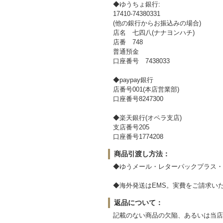
◆ゆうちょ銀行:
17410-74380331
(他の銀行からお振込みの場合)
店名 七四八(ナナヨンハチ)
店番 748
普通預金
口座番号 7438033
◆paypay銀行
店番号001(本店営業部)
口座番号8247300
◆楽天銀行(オペラ支店)
支店番号205
口座番号1774208
商品引渡し方法：
◆ゆうメール・レターパックプラス・
◆海外発送はEMS。実費をご請求い
返品について：
記載のない商品の欠陥、あるいは当店