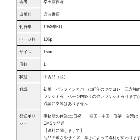
著者
幸田露伴著
出版社
岩波書店
刊行年
1953年6月
ページ数
106p
サイズ
15cm
冊数
1
状態
中古品（並）
解説
初版 パラフィンカバーに経年のヤケヨレ 三方強
ヤケシミ有 ページ内経年の強いヤケシミ有ります
通読に支障はありません
発送ポリ
事務所の休業:土日祝 韓国・中国・香港・台湾は
シー
EMSで発送
【送料に関しまして】
商品の重さやサイズ、厚さによって送料が変わりま