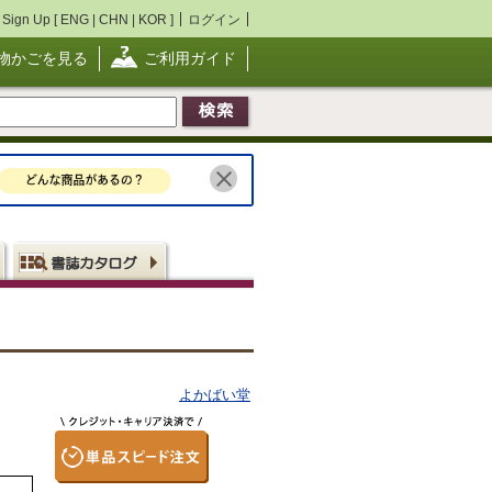
Sign Up [
ENG
|
CHN
|
KOR
]
ログイン
物かごを見る
ご利用ガイド
よかばい堂