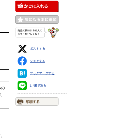
ポストする
シェアする
ブックマークする
LINEで送る
めの
が、
す。