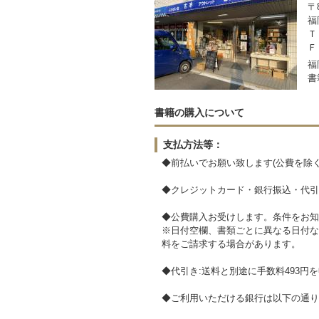
〒8
福
Ｔ
Ｆ
福
書
書籍の購入について
支払方法等：
◆前払いでお願い致します(公費を除く
◆クレジットカード・銀行振込・代引
◆公費購入お受けします。条件をお知
※日付空欄、書類ごとに異なる日付な
料をご請求する場合があります。
◆代引き:送料と別途に手数料493円
◆ご利用いただける銀行は以下の通り