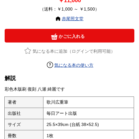
￥11,000
（送料：￥1,000 ～ ￥1,500）
赤尾照文堂
かごに入れる
気になる本に追加（ログインで利用可能）
気になる本の使い方
解説
彩色木版刷 復刻 八瀬 綺麗です
著者
歌川広重筆
出版社
毎日アート出版
サイズ
25.5×39cm (台紙 38×52.5)
冊数
1枚