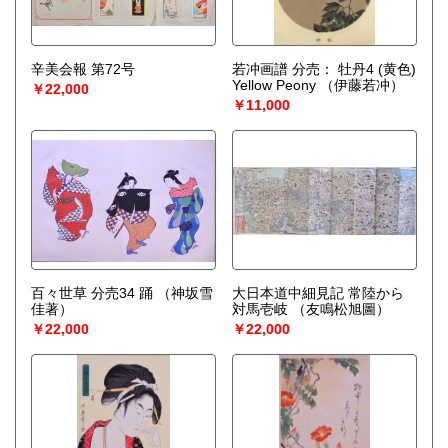
辛美会報 第72号
若冲画譜 分売： 牡丹4 (黄色)
Yellow Peony
（伊藤若冲）
￥22,000
￥11,000
百々世草 分売34 踊
（神坂雪
大日本道中細見記 常陸から
佳著）
対馬壱岐
（友鳴松旭圖）
￥22,000
￥22,000