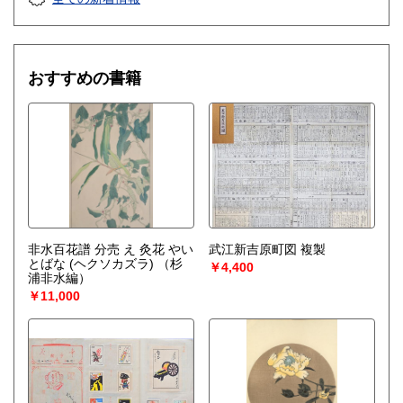
おすすめの書籍
非水百花譜 分売 え 灸花 やい
武江新吉原町図 複製
とばな (ヘクソカズラ)
（杉
￥4,400
浦非水編）
￥11,000