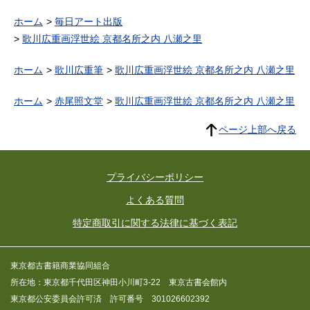
ホーム
毎日アート出版
歌川広重画浮世絵 京都名所之内 八瀬之里
ホーム
歌川広重筆
歌川広重画浮世絵 京都名所之内 八瀬之里
ホーム
赤尾照文堂
歌川広重画浮世絵 京都名所之内 八瀬之里
ページ上部へ戻る
プライバシーポリシー
よくある質問
特定商取引に関する法律に基づく表記
東京都古書籍商業協同組合
所在地：東京都千代田区神田小川町3-22 東京古書会館内
東京都公安委員会許可済 許可番号 301026602392