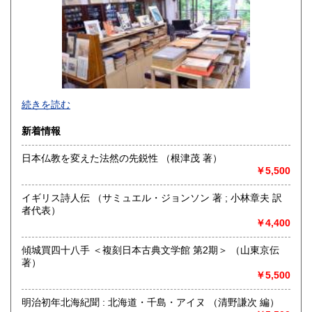
佐賀県
長崎県
1,000円
1,000円
熊本県
大分県
1,000円
1,000円
宮崎県
鹿児島県
1,000円
1,000円
続きを読む
沖縄県
1,500円
新着情報
日本仏教を変えた法然の先鋭性 （根津茂 著）
￥5,500
京都・寺町二条に店舗を構える古書店です（令和2年6月に河
原町六角から移転しました）。木版画の図案本・浮世絵・古
イギリス詩人伝 （サミュエル・ジョンソン 著 ; 小林章夫 訳
典籍などを扱っております。一般書籍もございますが、「日
者代表）
本の古本屋」からご覧になった本は、ご来店の前にあらかじ
￥4,400
めメールにて有無をお問い合わせいただくとスムーズです(店
頭に無い場合がございます)。
傾城買四十八手 ＜複刻日本古典文学館 第2期＞ （山東京伝
Akao Shobundo Bookshop at Kyoto city, Japan
著）
（Woodblock, Ukiyoe etc.）
￥5,500
https://shobundo.shop-pro.jp/
明治初年北海紀聞 : 北海道・千島・アイヌ （清野謙次 編）