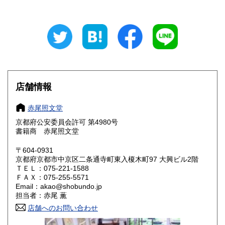
山梨県
長野県
1,000円
1,000円
岐阜県
静岡県
1,000円
1,000円
愛知県
三重県
1,000円
1,000円
滋賀県
京都府
1,000円
1,000円
店舗情報
大阪府
兵庫県
1,000円
1,000円
赤尾照文堂
奈良県
和歌山県
1,000円
1,000円
京都府公安委員会許可 第4980号
書籍商 赤尾照文堂
鳥取県
島根県
1,000円
1,000円
〒604-0931
岡山県
広島県
1,000円
1,000円
京都府京都市中京区二条通寺町東入榎木町97 大興ビル2階
ＴＥＬ：075-221-1588
ＦＡＸ：075-255-5571
山口県
徳島県
1,000円
1,000円
Email：akao@shobundo.jp
担当者：赤尾 薫
香川県
愛媛県
1,000円
1,000円
店舗へのお問い合わせ
高知県
福岡県
1,000円
1,000円