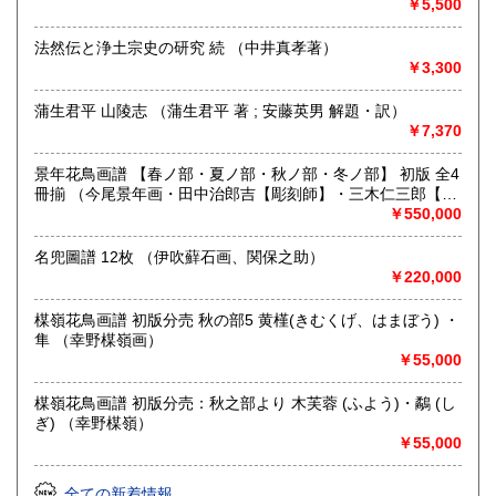
￥5,500
沿線名：京都市営地下鉄東西線
最寄駅：京都市営地下鉄市役所前/京阪電鉄京都線三条駅/阪急
法然伝と浄土宗史の研究 続 （中井真孝著）
京都線河原町駅
￥3,300
営業時間：11:00〜18:00
定休日：日曜日
蒲生君平 山陵志 （蒲生君平 著 ; 安藤英男 解題・訳）
￥7,370
書籍の買取について
メール、お電話など、お気軽にお問い合わせください。
景年花鳥画譜 【春ノ部・夏ノ部・秋ノ部・冬ノ部】 初版 全4
本棚全体やだいたいの量、主な本など、スマホ等での画像が
冊揃 （今尾景年画・田中治郎吉【彫刻師】・三木仁三郎【摺
ございましたらメールで送って頂けますと非常にわかりやす
師】）
￥550,000
いです。
名兜圖譜 12枚 （伊吹蘚石画、関保之助）
￥220,000
取り扱い分野
総記、歴史、社会科学、美術工芸、国語国文、古典籍、趣
楳嶺花鳥画譜 初版分売 秋の部5 黄槿(きむくげ、はまぼう) ・
味、古書一般（その他）
隼 （幸野楳嶺画）
浮世絵、木版画、古典籍、一般書籍
￥55,000
楳嶺花鳥画譜 初版分売：秋之部より 木芙蓉 (ふよう)・鷸 (し
ぎ) （幸野楳嶺）
￥55,000
全ての新着情報