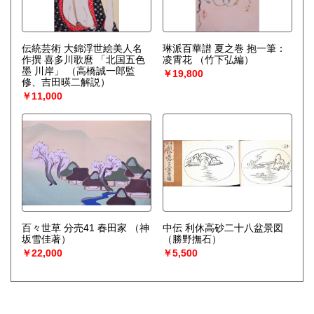
伝統芸術 大錦浮世絵美人名
琳派百華譜 夏之巻 抱一筆：
作撰 喜多川歌麿 「北国五色
凌霄花
（竹下弘編）
墨 川岸」
（高橋誠一郎監
￥19,800
修、吉田暎二解説）
￥11,000
百々世草 分売41 春田家
（神
中伝 利休高砂二十八盆景図
坂雪佳著）
（勝野撫石）
￥22,000
￥5,500