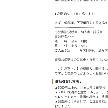
●公費でのご注文も承ります。
必ず、備考欄に下記項目をお書き添え
-----------------------------------------
必要書類:見積書・納品書・請求書
書類宛名:○○○
送 料 :込み・別掲
日 付 :あり・なし
ご入金予定日 :○月末日締め・翌月
-----------------------------------------
書籍お受取後のご変更・再発行はいた
【ご注意下さい】公費購入に関するお
ですがご理解のほどよろしくお願いい
商品引渡し方法：
▲5000円以上のご注文→注文確認
▲5000円未満のご注文→ゆうメール
クレジットカード決済の場合は、決済
▲発送先につきまして、ご注文者様と
おりません。