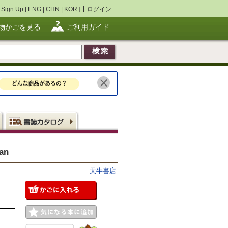
Sign Up [
ENG
|
CHN
|
KOR
]
ログイン
物かごを見る
ご利用ガイド
tan
天牛書店