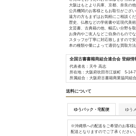
大阪はもとより兵庫、京都、奈良の他
公共機関のお客様ともお取引がござい
遠方の方もまずはお気軽にご相談くだ
歴史、仏教などの学術書や近現代美術
文芸書、古典籍の他、幅広い分野を取
お身内やご友人などご自身のものでな
スタッフが丁寧に対応致しますので安
本の種類や量によって適切な買取方法
全国古書書籍商組合連合会 登録情
代表者名：天牛 高志
所在地：大阪府吹田市江坂町 5-14
所属組合：大阪府古書籍商業協同組
送料について
ゆうパック・宅配便
ゆう
※沖縄県への配送をご希望のお客様は
配送となりますのでご了承ください