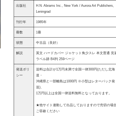
出版社
H.N. Abrams Inc., New York / Aurora Art Publishers,
Leningrad
刊行年
1985年
冊数
1冊
状態
中古品（良好）
解説
英文 ハードカバー ジャケット角少スレ 本文普通 見
ラベル跡 B4判 259ページ
発送ポリ
送料は合計が1万円未満で全国一律300円(ただし北海
シー
道・
沖縄県と一部離島は1000円 ※小型はレターパック発
送)、
1万円以上は全国一律送料無料となっております。
★他サイト連動して出品しておりますので売切の場
ご容赦ください