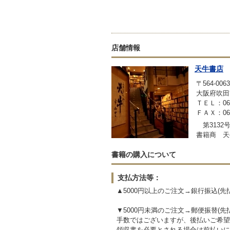
店舗情報
天牛書店
〒564-0063
大阪府吹田
ＴＥＬ：06-6
ＦＡＸ：06-6
第3132
書籍商 天
書籍の購入について
支払方法等：
▲5000円以上のご注文→銀行振込(
▼5000円未満のご注文→郵便振替(
手数ではございますが、後払いご希望
領収書を必要とされる場合は前払いに