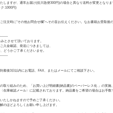
たしますが、通常お届け(佐川急便300円)の場合と異なり送料が変更となり
:1000円)
ご注文時に“その他お問合せ欄”へその旨お伝えください。なお書籍お受取後
--------
お休みとさせて頂いております。
ご入金確認、発送につきましては、
で、どうかご了承くださいませ。
--------
着後3日以内にお電話、FAX、またはメールにてご相談下さい。
取り組みのため、「お買い上げ明細書(納品書)のペーパーレス化 」の実施、2
〈在庫確認メール〉に記載されております。納品書をご希望の場合はお手数
いたしかねますので予めご了承ください。
解のほどよろしくお願い申し上げます。