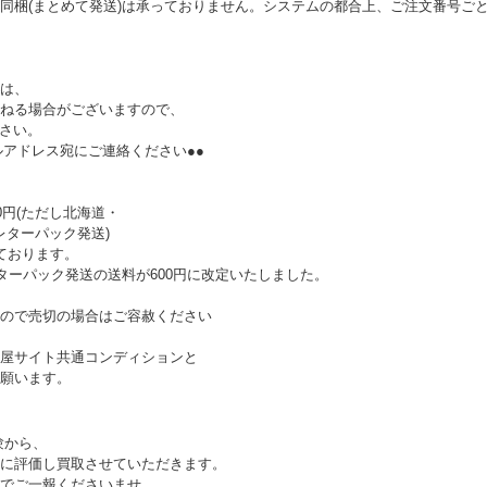
同梱(まとめて発送)は承っておりません。システムの都合上、ご注文番号ご
は、
ねる場合がございますので、
ださい。
ルアドレス宛にご連絡ください●●
0円(ただし北海道・
レターパック発送)
ております。
ターパック発送の送料が600円に改定いたしました。
ので売切の場合はご容赦ください
屋サイト共通コンディションと
願います。
験から、
に評価し買取させていただきます。
でご一報くださいませ。