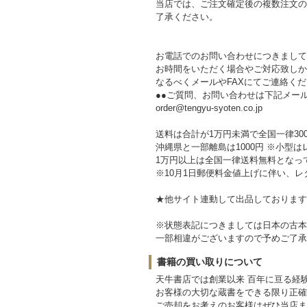
当店では、ご注文確定後の複数注文の
了承ください。
お電話でのお問い合わせにつきまして
お時間をいただく場合やご対応致しか
なるべくメールやFAXにてご連絡く
●●ご質問、お問い合わせは下記メー
order@tengyu-syoten.co.jp
送料は合計が1万円未満で全国一律30
沖縄県と一部離島は1000円 ※小型は
1万円以上は全国一律送料無料となっ
※10月1日郵便料金値上げに伴い、レ
★他サイト連動して出品しております
※状態表記につきましては日本の古本
一部相違がございますので予めご了承
書籍の買い取りについて
天牛書店では創業以来 百年に亘る経
お客様の大切な蔵書をできる限り正確
ご売却をお考えのお客様はぜひ当店ま