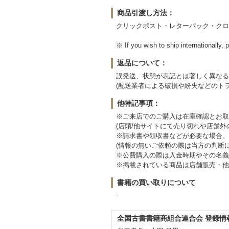
商品引渡し方法：
クリックポスト・レターパック・クロ
※ If you wish to ship internation
返品について：
誤発送、状態が表記とは著しく異なる
(配送業者による破損や紛失などのト
他特記事項：
※ご来店でのご購入は在庫確認とお取
(店頭/他サイトにて売り切れや店舗
※請求書や領収書などが必要な場合、
(情報の無いご依頼の際は当方の判断
※公費購入の際は入金時期やその名義
※掲載されている商品は店舗販売・他
書籍の買い取りについて
-
全国古書書籍商組合連合会 登録情