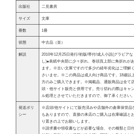
出版社
二見書房
サイズ
文庫
冊数
1冊
状態
中古品（並）
解説
2010年12月25日発行/初版/帯付/成人小説(グラビアな
し)●表紙中央部に少々折れ、巻頭頁上部に角折れが
ます。※古い文庫ですので多少の経年劣化はご理解
さいませ。※この商品は成人向け商品です。18歳以
方のみご購入できます。※掲載品、通販商品は全て
頭・他サイト販売と併用です。売り切れの際はキャ
ル処理とさせていただきますので、御了承ください
発送ポリ
※店頭/他サイトにて販売済みや店舗外の倉庫保管品
シー
もありますので、直接の来店のご購入は在庫確認と
り置きの上でお願いします。
※請求書や領収書などが必要な場合、その種類と日