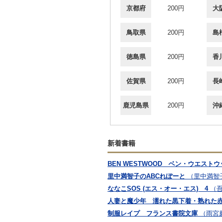
京都府
200円
大
鳥取県
200円
島
徳島県
200円
香
佐賀県
200円
長
鹿児島県
200円
沖
新着書籍
BEN WESTWOOD ベン・ウエスト
里中満智子のABCれぽーと
（里中満智
ななこSOS (エス・オー・エス) 4
（
人妻と魔少年 濡れた黒下着・熟れた
制服レイプ フランス書院文庫
（雨宮