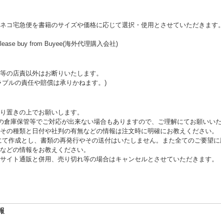
ネコ宅急便を書籍のサイズや価格に応じて選択・使用とさせていただきます
ally, please buy from Buyee(海外代理購入会社)
等の店責以外はお断りいたします。
ラブルの責任や賠償は承りかねます。)
り置きの上でお願いします。
外の倉庫保管等でご対応が出来ない場合もありますので、ご理解にてお願いいた
その種類と日付や社判の有無などの情報は注文時に明確にお教えください。
にて作成とし、書類の再発行やその送付はいたしません。また全てのご要望に
などの情報をお教えください。
サイト通販と併用、売り切れ等の場合はキャンセルとさせていただきます。
報