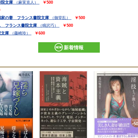
書院文庫
（麻実克人）
￥500
0
隣家の妻 フランス書院文庫
（御堂乱）
￥500
… フランス書院文庫
（鳴沢巧）
￥500
院文庫
（藤崎玲）
￥600
新着情報