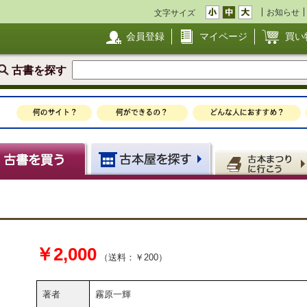
お知らせ
文字サイズ
会員登録
マイページ
買い
古書を探す
￥2,000
（送料：￥200）
著者
霧原一輝