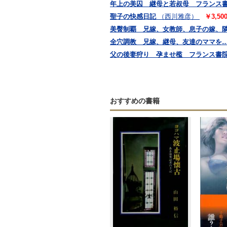
年上の美囚 継母と若叔母 フランス
聖子の快感日記
（西川雅彦）
￥3,50
美臀制覇 兄嫁、女教師、息子の嫁、
全穴調教 兄嫁、継母、友達のママを
父の後妻狩り 孕ませ檻 フランス書
おすすめの書籍