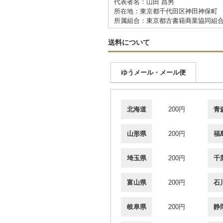
代表者名：山田 昌男
所在地：東京都千代田区神田神保町 2
所属組合：東京都古書籍商業協同組
送料について
ゆうメール・メール便
北海道
200円
青
山形県
200円
福
埼玉県
200円
千
富山県
200円
石
岐阜県
200円
静