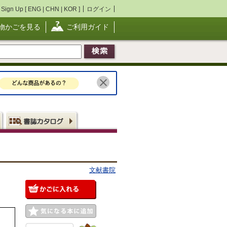
Sign Up [
ENG
|
CHN
|
KOR
]
ログイン
物かごを見る
ご利用ガイド
文献書院