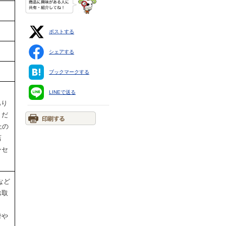
ポストする
シェアする
ブックマークする
LINEで送る
あり
くだ
上の
店
ンセ
。
など
お取
付や