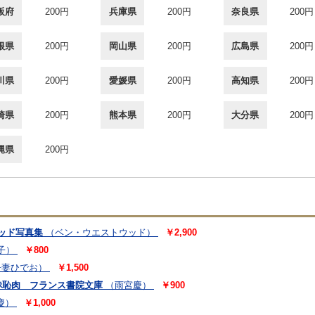
阪府
200円
兵庫県
200円
奈良県
200円
根県
200円
岡山県
200円
広島県
200円
川県
200円
愛媛県
200円
高知県
200円
崎県
200円
熊本県
200円
大分県
200円
縄県
200円
ウッド写真集
（ベン・ウエストウッド）
￥2,900
子）
￥800
吾妻ひでお）
￥1,500
赤恥肉 フランス書院文庫
（雨宮慶）
￥900
慶）
￥1,000