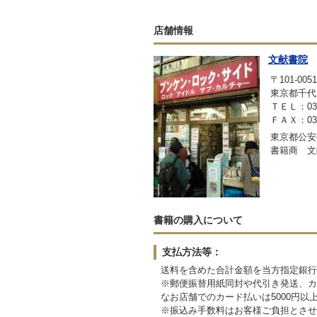
店舗情報
文献書院
〒101-0051
東京都千代
ＴＥＬ：03-3
ＦＡＸ：03-3
東京都公安委
書籍商 文
書籍の購入について
支払方法等：
送料を含めた合計金額を当方指定銀行
※郵便振替用紙同封や代引き発送、カ
なお店舗でのカード払いは5000円以
※振込み手数料はお客様ご負担とさせ