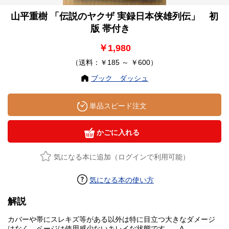
山平重樹 「伝説のヤクザ 実録日本侠雄列伝」 初
版 帯付き
￥1,980
（送料：￥185 ～ ￥600）
ブック ダッシュ
単品スピード注文
かごに入れる
気になる本に追加（ログインで利用可能）
気になる本の使い方
解説
カバーや帯にスレキズ等がある以外は特に目立つ大きなダメージ
はなく、ページは使用感少ないキレイな状態です。 A