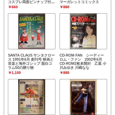
コスプレ両面ピンナップ付
マーガレットコミックス
小松彩夏 下着7p・辰巳奈都
￥660
￥880
子 下着5p・丸高愛実＆米村
美咲 セクシーショット5p・
滝沢乃南 ハミ乳/下着4p・小
森美果 水着3p・小松崎真理
ヌード5p 他
SANTA CLAUS サンタクロー
CD-ROM FAN シーディー
ス 1991年6月 創刊号 映画と
ロム・ファン 2002年6月
音楽と海外ゴシップ 面白コ
CD-ROM2枚未開封 乙葉 小
ラム50の贈り物
川みゆき 川嶋なな
￥1,100
￥880