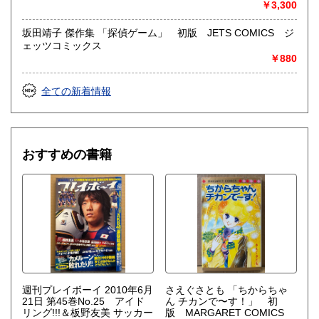
￥3,300
坂田靖子 傑作集 「探偵ゲーム」 初版 JETS COMICS ジ
ェッツコミックス
￥880
全ての新着情報
おすすめの書籍
週刊プレイボーイ 2010年6月
さえぐさとも 「ちからちゃ
21日 第45巻No.25 アイド
ん チカンで〜す！」 初
リング!!!＆板野友美 サッカー
版 MARGARET COMICS