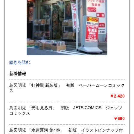
宮崎県
鹿児島県
600円
600円
沖縄県
600円
新旧女優・アイドルのグラビア、なつかしの本
続きを読む
映画・特撮、ゲーム・アニメ古漫画などの趣味本は当店にお
まかせください。
新着情報
お取り扱いは、趣味のものすべてにわたります。
鳥図明児 「虹神殿 新装版」 初版 ペーパームーンコミック
グラビアアイドル雑誌(キャンディーズなどの昔の女優・アイ
ス
ドルも歓迎)
￥2,420
写真集・イメージビデオ(DVD)、雑誌(成人問わず)
古マンガ・アニメロマンアルバム系、イラスト集、
美少女ゲーム、プレミアゲーム、攻略本・設定資料集
鳥図明児 「光を見る男」 初版 JETS COMICS ジェッツ
映画パンフレット、プレミアトイ、音楽
コミックス
CD・ビデオ・DVD・LD
￥660
どんなジャンルでも買取することができます。
鳥図明児 「水蓮運河 第4巻」 初版 イラストピンナップ付
東京近郊出張買取していますのでお気軽にご相談ください。