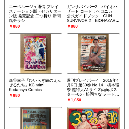
エーベルージュ通信 プレイ
ガンサバイバー2 バイオハ
ステーション版・セガサター
ザード コード：ベロニカ
ン版 発売記念 二つ折り 新聞
公式ガイドブック GUN
風チラシ
SURVIVOR 2 BIOHAZARD
-CODE:Veronica- ファミ通
￥880
￥880
責任編集 初版 ゲーム攻略
本
森谷幸子「ひいらぎ館のえん
週刊プレイボーイ 2015年4
ぜるたち」KC mimi
月6日 第50巻 No.14 橋本環
Kodansya Comics
奈 超特大A1サイズ両面ポス
ター+8p・松岡ちな ヌード
￥880
6p・浅田舞 ビキニ8p・柳ゆ
￥1,650
り菜 ビキニ6p・佐藤麗奈 ビ
キニ6p・石橋杏奈 ビキニ
4p・オリヴィア ヌード4p・
AKB48チーム8 6p 他