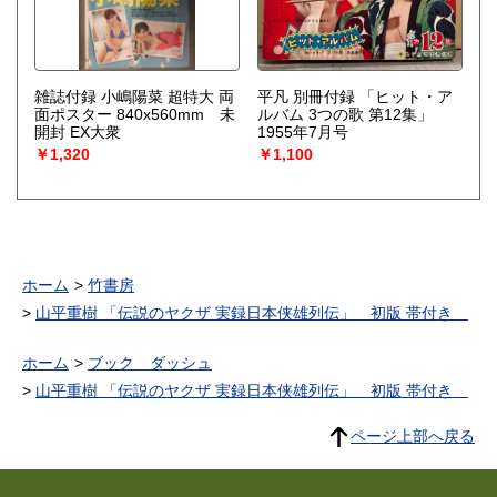
雑誌付録 小嶋陽菜 超特大 両
平凡 別冊付録 「ヒット・ア
面ポスター 840x560mm 未
ルバム 3つの歌 第12集」
開封 EX大衆
1955年7月号
￥1,320
￥1,100
ホーム
竹書房
山平重樹 「伝説のヤクザ 実録日本侠雄列伝」 初版 帯付き
ホーム
ブック ダッシュ
山平重樹 「伝説のヤクザ 実録日本侠雄列伝」 初版 帯付き
ページ上部へ戻る