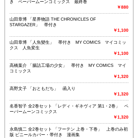
き ペーパームーンコミックス 最終巻
￥880
沿線名：地下鉄(三田線、新宿線、半蔵門線) JR(中央・総武
線)
山田章博 「星界物語 THE CHRONICLES OF
最寄駅：神保町駅 御茶ノ水駅
STARGAZER」 帯付き
営業時間：12:00-20:00
￥1,100
定休日：なし 年末は30日午後5時に閉店、年始は3日正午よ
り開店します
山田章博 「人魚變生」 帯付き MY COMICS マイコミッ
クス 人魚変生
書籍の買取について
￥1,100
メール web@bookdash.net または専用ページでお問い合
高橋葉介 「腸詰工場の少女」 帯付き MY COMICS マイ
わせください。
コミックス
お電話 03-3219-5991でも受け付けております。
￥1,320
お取引内容は、ご依頼されたあとの返信メールに、さらに詳
しく説明した文章をお付けしております。ご安心ください。
高野文子 「おともだち」 函入り
￥1,320
取り扱い分野
名香智子 全2巻セット 「レディ・ギネヴィア 第1・2巻」 ペ
趣味、サブカルチャー、古書一般（その他）
ーパームーンコミックス
女優・アイドル・グラビア・アダルトや映画・マンガ等
￥1,320
永島慎二 全2巻セット 「フーテン 上巻・下巻」 上巻のみ初
版 ビニールカバー・帯付き 漫画集