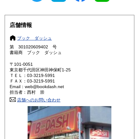
愛知県
三重県
600円
600円
滋賀県
京都府
600円
600円
店舗情報
大阪府
兵庫県
600円
600円
ブック ダッシュ
奈良県
和歌山県
600円
600円
第 301020609402 号
書籍商 ブック ダッシュ
鳥取県
島根県
600円
600円
〒101-0051
岡山県
広島県
600円
600円
東京都千代田区神田神保町1-25
ＴＥＬ：03-3219-5991
ＦＡＸ：03-3219-5991
山口県
徳島県
600円
600円
Email：web@bookdash.net
担当者：西村 崇
香川県
愛媛県
600円
600円
店舗へのお問い合わせ
高知県
福岡県
600円
600円
佐賀県
長崎県
600円
600円
熊本県
大分県
600円
600円