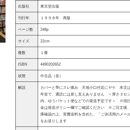
出版社
東京堂出版
刊行年
１９９８年 再版
ページ数
248p
サイズ
22cm
冊数
１冊
ISBN
4490202652
状態
中古品（並）
解説
カバーと帯にスレ痛み 天地小口付近にヤケ 本文
年並で、通読には差し支えありません ＜厚さ３セ
内、ゆうパケット便などでの発送予定です＞ ※現
金は発送ポリシー欄でご確認ください ※ご注文後
庫確認の上、実費送料を含めた、「ご決済用のメー
をお送りします