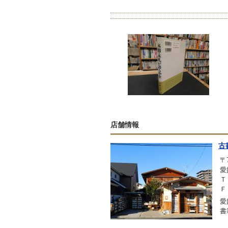
店舗情報
古
〒7
愛
Ｔ
Ｆ
愛
書