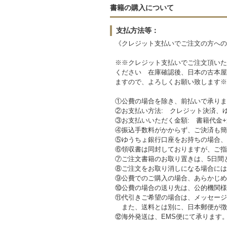
書籍の購入について
支払方法等：
《クレジット支払いでご注文の方への
※※クレジット支払いでご注文頂いた
ください 在庫確認後、日本の古本屋
ますので、よろしくお願い致します※
①公費の場合を除き、前払いで承りま
②お支払い方法: クレジット決済、
③お支払いいただく金額: 書籍代金+
④振込手数料がかからず、ご決済も簡
⑤ゆうちょ銀行口座をお持ちの場合、
⑥領収書は同封しておりますが、ご指
⑦ご注文書籍のお取り置きは、5日間
⑧ご注文をお取り消しになる場合には
⑨公費でのご購入の場合、あらかじめ
⑩公費の場合の送り先は、公的機関様
⑪代引きご希望の場合は、メッセージ
また、送料とは別に、日本郵便が徴収
⑫海外発送は、EMS便にて承ります