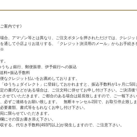
ご案内です》
場合、アマゾン等とは異なり、ご注文ボタンを押されただけでは、クレジッ
を通して小店よりお送りする、「クレジット決済用のメール」からお手続き
※
す。
ゆうちょ銀行、郵便振替、伊予銀行への振込
送料+振込手数料
便なクレジット払いをお薦めしております。
「ゆうちょダイレクト」に登録しておかれますと、振込手数料が1ヶ月に5回
定の書式などがある場合は、ご注文時に併せてお申し付け下さい。ご決済後
とさせていただきます。ご都合のある場合は延長致しますので、ご一報下さ
、必ずご連絡をお願い致します。 無断キャンセル2回で、お取引停止致し
必要書類、書式等をもれなくお申し付け下さい。
宛に限らせていただきます。
欄にその旨お書き添え下さい。
する、代引き手数料(493円以上)が発生しますので、ご注意下さい。
。