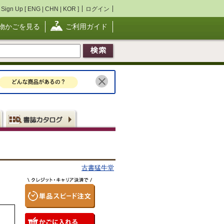
Sign Up [
ENG
|
CHN
|
KOR
]
ログイン
物かごを見る
ご利用ガイド
古書猛牛堂