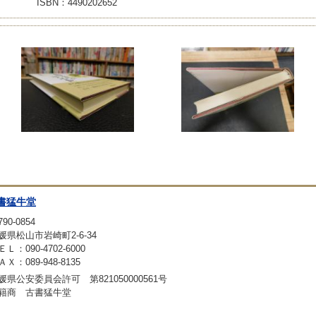
ISBN：4490202652
書猛牛堂
90-0854
媛県松山市岩崎町2-6-34
ＥＬ：090-4702-6000
ＡＸ：089-948-8135
媛県公安委員会許可 第821050000561号
籍商 古書猛牛堂