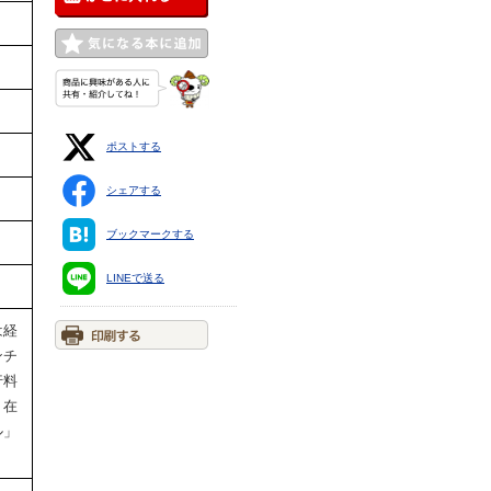
ポストする
シェアする
ブックマークする
LINEで送る
は経
ンチ
行料
、在
ル」