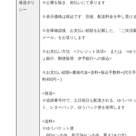
発送ポリ
※公費を除き、前払いにて承ります
シー
※表示価格は税込です 別途、配送料金を申し受け
※在庫確認後、お支払い総額を記載した、「ご決済
メール」をお送りします
※お支払い方法 <クレジット決済> または <ゆ
ょ銀行、郵便振替、伊予銀行への振込>
※お支払い総額=書籍代金+送料+振込手数料+(代引
料493円～)
<発送>
※追跡番号付で、土日祝日も配達される、ゆうパケ
ト、レターパック、ゆうパック便を使用します
<送料>
※ゆうパケット便
(60センチ内、長辺34センチ内、重さ1キロ迄)