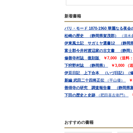
新着書籍
パリ・モード 1870-1960 華麗なる夜
松崎の歴史 （静岡県賀茂郡）
（清水
伊東風土記 サガミヤ選書12 （静岡
富士郡今井村渡辺家の古文書 （静岡
修善寺村誌 復刻版
￥7,000 （送料
下狩野村誌 （静岡県）
￥3,000 
伊豆日記 上下合本 （いづ日記）（修
新編 武田二十四将正伝
（平山優）
￥
善得寺の研究 調査報告書 （静岡県
下田の歴史と史跡
（肥田喜左衛門）
おすすめの書籍