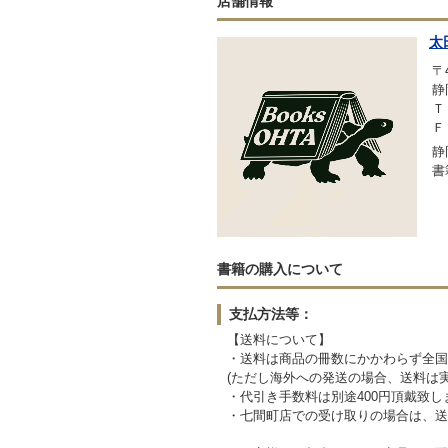
店舗情報
太
〒4
静
Ｔ
Ｆ
静
書
書籍の購入について
支払方法等：
【送料について】
・送料は商品の冊数にかかわらず全国
(ただし海外への発送の場合、送料は
・代引き手数料は別途400円頂戴致し
・七間町店での受け取りの場合は、送