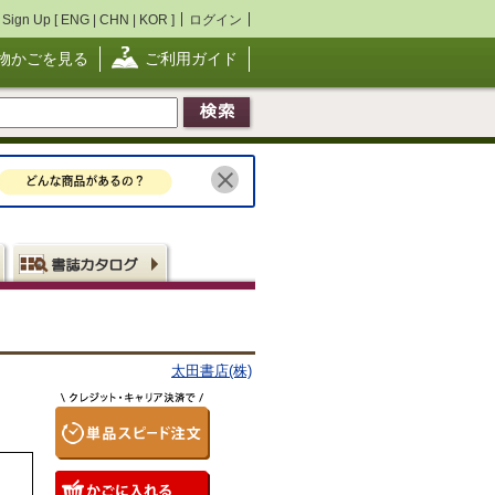
Sign Up [
ENG
|
CHN
|
KOR
]
ログイン
物かごを見る
ご利用ガイド
太田書店(株)