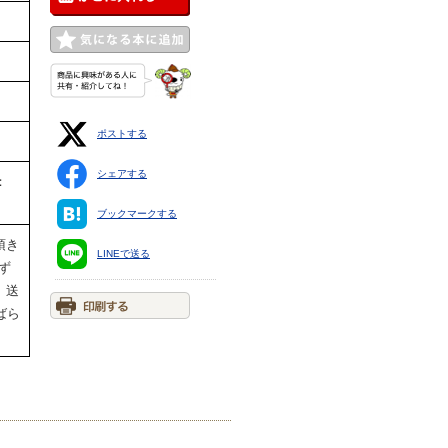
ポストする
シェアする
：
ブックマークする
頂き
LINEで送る
ず
、送
ばら