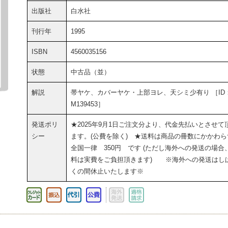
出版社
白水社
刊行年
1995
ISBN
4560035156
状態
中古品（並）
解説
帯ヤケ、カバーヤケ・上部ヨレ、天シミ少有り ［ID
M139453］
発送ポリ
★2025年9月1日ご注文分より、代金先払いとさせて
シー
ます。(公費を除く) ★送料は商品の冊数にかかわら
全国一律 350円 です (ただし海外への発送の場合
料は実費をご負担頂きます) ※海外への発送はし
くの間休止いたします※