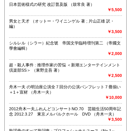
最寄駅：真鶴駅
日本芸術様式の研究 改訂普及版 （鼓常良 著）
営業時間：店舗はありません。
￥5,500
定休日：-
男女と天才 （オットー・ワイニンゲル 著 ; 片山正雄 訳・
書籍の買取について
編）
￥3,500
当面行っておりません。
シルレル（シラー）紀念號 帝国文学臨時増刊第二 （帝國文
取り扱い分野
學會編輯）
歴史、社会科学、近代文献、サブカルチャー、古書一般（そ
￥2,000
の他）
映画・芸能、日本文学、ミステリー、時代小説
超・殺人事件 : 推理作家の苦悩 ＜新潮エンターテインメント
倶楽部SS＞ （東野圭吾 著）
￥2,500
舟木一夫 の明治座公演全７回分の公演パンフレット７冊揃い
＋1＋宣材 （舟木一夫）
￥10,000
2012舟木一夫ふれんどコンサートNO.70 芸能生活50周年記
念 2012.3.27 東京メルパルクホール DVD （舟木一夫）
￥3,500
歌謡曲のすべて歌詞集 : プロフェショナルユース（No.1～