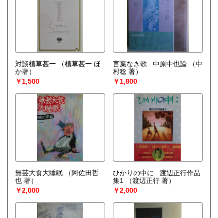
対談植草甚一
（植草甚一 ほ
言葉なき歌 : 中原中也論
（中
か著）
村稔 著）
￥1,500
￥1,800
無芸大食大睡眠
（阿佐田哲
ひかりの中に : 渡辺正行作品
也 著）
集1
（渡辺正行 著）
￥2,000
￥2,000