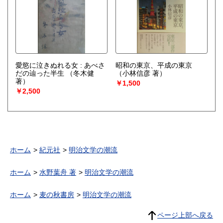
愛慾に泣きぬれる女 : あべさ
昭和の東京、平成の東京
だの辿った半生
（冬木健
（小林信彦 著）
著）
￥1,500
￥2,500
ホーム
紀元社
明治文学の潮流
ホーム
水野葉舟 著
明治文学の潮流
ホーム
麦の秋書房
明治文学の潮流
ページ上部へ戻る