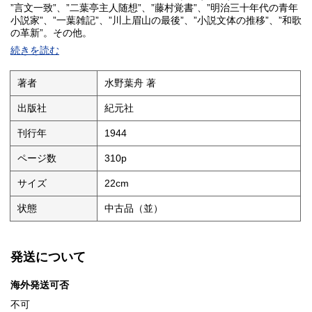
”言文一致”、”二葉亭主人随想”、”藤村覚書”、”明治三十年代の青年
小説家”、”一葉雑記”、”川上眉山の最後”、”小説文体の推移”、”和歌
の革新”。その他。
続きを読む
著者
水野葉舟 著
出版社
紀元社
刊行年
1944
ページ数
310p
サイズ
22cm
状態
中古品（並）
発送について
海外発送可否
不可