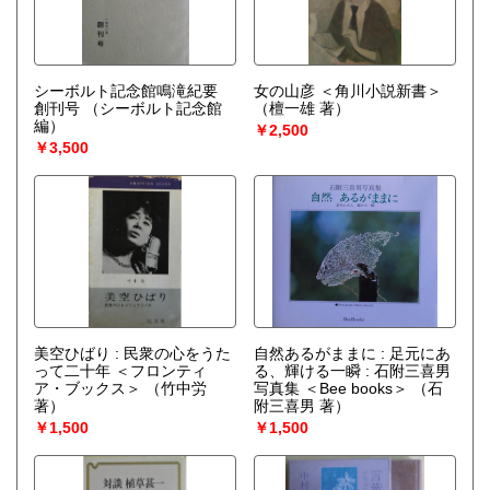
シーボルト記念館鳴滝紀要
女の山彦 ＜角川小説新書＞
創刊号
（シーボルト記念館
（檀一雄 著）
編）
￥2,500
￥3,500
美空ひばり : 民衆の心をうた
自然あるがままに : 足元にあ
って二十年 ＜フロンティ
る、輝ける一瞬 : 石附三喜男
ア・ブックス＞
（竹中労
写真集 ＜Bee books＞
（石
著）
附三喜男 著）
￥1,500
￥1,500