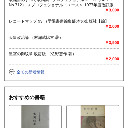
No.712） ＜プロフェショナル・ユース＞ 1977年度改訂版.
（浅野純 編）
￥3,000
レコードマップ 99 （学陽書房編集部;本の出版社【編】）
￥2,000
天皇政治論 （村瀬武比古 著）
￥3,500
皇室の御紋章 改訂版 （佐野恵作 著）
￥2,000
全ての新着情報
おすすめの書籍