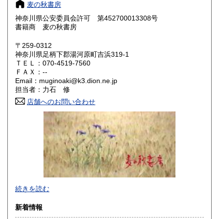
奈良県
和歌山県
200円
200円
麦の秋書房
神奈川県公安委員会許可 第452700013308号
鳥取県
島根県
200円
200円
書籍商 麦の秋書房
岡山県
広島県
200円
200円
〒259-0312
神奈川県足柄下郡湯河原町吉浜319-1
ＴＥＬ：070-4519-7560
山口県
徳島県
200円
200円
ＦＡＸ：--
Email：muginoaki@k3.dion.ne.jp
香川県
愛媛県
200円
200円
担当者：力石 修
店舗へのお問い合わせ
高知県
福岡県
200円
200円
佐賀県
長崎県
200円
200円
熊本県
大分県
200円
200円
宮崎県
鹿児島県
200円
200円
商品をできるだけ早くお手元にお届けすることと、梱包を丁
続きを読む
沖縄県
200円
寧に、を心がけております。
新着情報
沿線名：東海道線