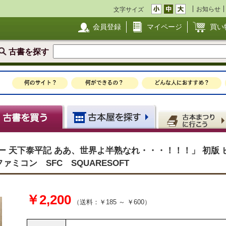
お知らせ
文字サイズ
会員登録
マイページ
買い
古書を探す
ー 天下泰平記 ああ、世界よ半熟なれ・・・！！！」 初
ファミコン SFC SQUARESOFT
￥2,200
（送料：￥185 ～ ￥600）