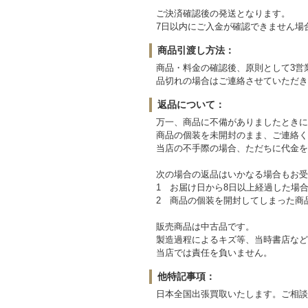
***
ご決済確認後の発送となります。
7日以内にご入金が確認できません場
商品引渡し方法：
商品・料金の確認後、原則として3営
品切れの場合はご連絡させていただき
返品について：
万一、商品に不備がありましたときに
商品の個装を未開封のまま、ご連絡く
当店の不手際の場合、ただちに代金を
次の場合の返品はいかなる場合もお受
1 お届け日から8日以上経過した場
2 商品の個装を開封してしまった商
販売商品は中古品です。
製造過程によるキズ等、当時書店など
当店では責任を負いません。
他特記事項：
日本全国出張買取いたします。ご相談