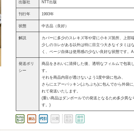
出版社
NTT出版
刊行年
1993年
状態
中古品（良好）
解説
カバーに多少のスレキズ等や背に小キズ箇所、上部
少しのヨレがある以外は特に目立つ大きなイタミは
く、ページ自体は使用感の少ない良好な状態です。A
発送ポリ
商品をきれいに清掃した後、透明なフィルムで包装
シー
す。
それを商品内容が透けないよう1度中袋に包み、
さらにエアーパッキン(ぷちぷち)に包んでから外袋に
れて発送いたします。
(重い商品はダンボールでの発送となるため多少異な
す。)