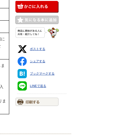
端に
な
ポストする
シェアする
しま
ブックマークする
LINEで送る
入
りま