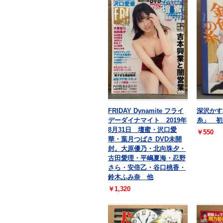
FRIDAY Dynamite フライ
深沢かす
デーダイナマイト 2019年
糸」 初版
8月31日 壇蜜・沢口愛
￥550
華・葉月つばさ DVD未開
封。大原優乃・北向珠夕・
古田愛理・平嶋夏海・忍野
さら・安倍乙・谷口桃香・
鈴木ふみ奈 他
￥1,320