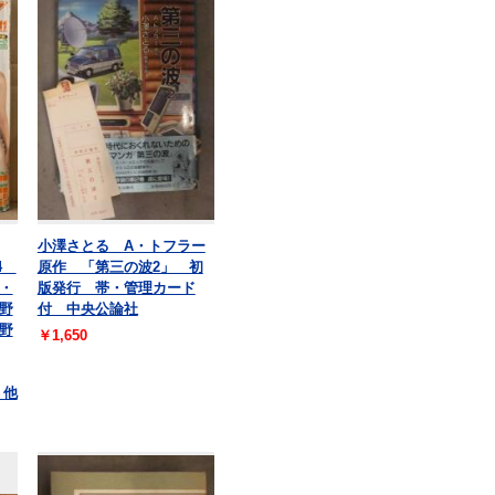
小澤さとる A・トフラー
44
原作 「第三の波2」 初
・
版発行 帯・管理カード
野
付 中央公論社
野
￥1,650
 他