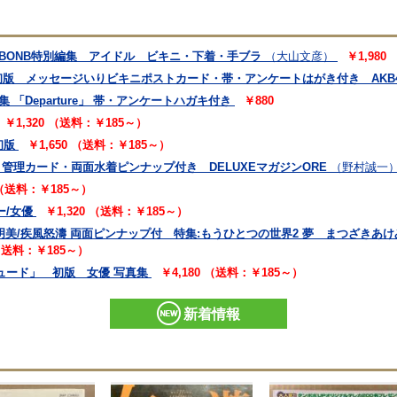
 BONB特別編集 アイドル ビキニ・下着・手ブラ
（大山文彦）
￥1,980
 初版 メッセージいりビキニポストカード・帯・アンケートはがき付き AKB
「Departure」 帯・アンケートハガキ付き
￥880
￥1,320 （送料：￥185～）
初版
￥1,650 （送料：￥185～）
 管理カード・両面水着ピンナップ付き DELUXEマガジンORE
（野村誠一
 （送料：￥185～）
ー/女優
￥1,320 （送料：￥185～）
.7 松崎明美/疾風怒濤 両面ピンナップ付 特集:もうひとつの世界2 夢 まつざき
 （送料：￥185～）
ュード」 初版 女優 写真集
￥4,180 （送料：￥185～）
新着情報