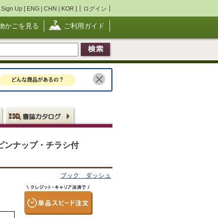
Sign Up [
ENG
|
CHN
|
KOR
]
ログイン
物かごを見る
ご利用ガイド
版 ピンナップ・チラシ付
ブック ダッシュ