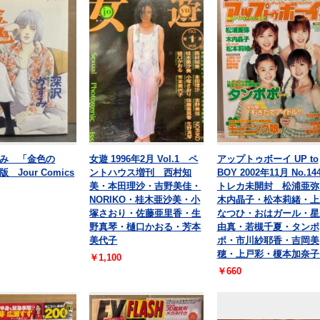
み 「金色の
女遊 1996年2月 Vol.1 ペ
アップトゥボーイ UP to
 Jour Comics
ントハウス増刊 西村知
BOY 2002年11月 No.1
美・本田理沙・吉野美佳・
トレカ未開封 松浦亜弥
NORIKO・桂木亜沙美・小
木内晶子・松本莉緒・上
塚さおり・佐藤亜里香・生
なつひ・おはガール・星
野真琴・樋口かおる・芳本
由真・若槻千夏・タンポ
美代子
ポ・市川紗耶香・吉岡美
穂・上戸彩・榎本加奈子
￥1,100
￥660