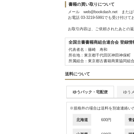
書籍の買い取りについて
メール web@bookdash.net
お電話 03-3219-5991でも受け付け
お取引内容は、ご依頼されたあとの返
全国古書書籍商組合連合会 登録情
代表者名：篠崎 寿和
所在地：東京都千代田区神田神保町 
所属組合：東京都古書籍商業協同組
送料について
ゆうパック・宅配便
ゆう
※規格外の場合は送料を別途連絡い
北海道
600円
青