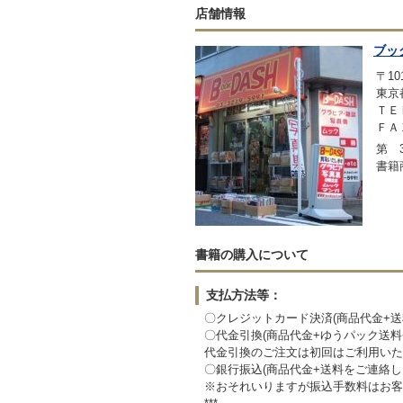
店舗情報
ブッ
〒101
東京
ＴＥＬ
ＦＡＸ
第 3
書籍
書籍の購入について
支払方法等：
〇クレジットカード決済(商品代金+
〇代金引換(商品代金+ゆうパック送
代金引換のご注文は初回はご利用いた
〇銀行振込(商品代金+送料をご連絡
※おそれいりますが振込手数料はお客