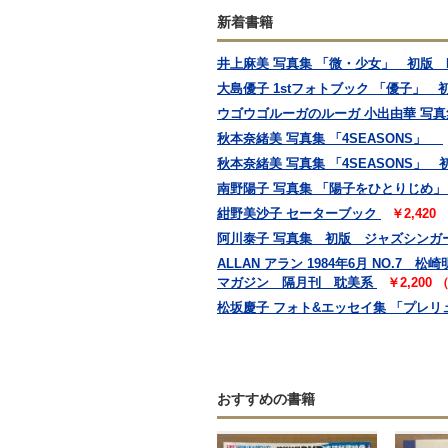
新着書籍
井上麻美 写真集 「微・少女」 初版
大島優子 1stフォトブック 「優子」
ウゴウゴルーガのルーガ 小出由華 写真集 
秋本奈緒美 写真集 「4SEASONS」
秋本奈緒美 写真集 「4SEASONS」 
南野陽子 写真集 「陽子をひとりじめ」
紺野美沙子 セーターブック
￥2,420
阿川泰子 写真集 初版 ジャズシンガ
ALLAN アラン 1984年6月 NO
マガジン 隔月刊 耽美系
￥2,200
松坂慶子 フォト&エッセイ集 「プレリ
おすすめの書籍