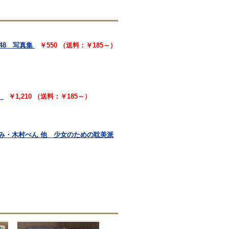
48 写真集
￥550 （送料：￥185～）
）
￥1,210 （送料：￥185～）
あけみ・木村べん 他 少女のための耽美派