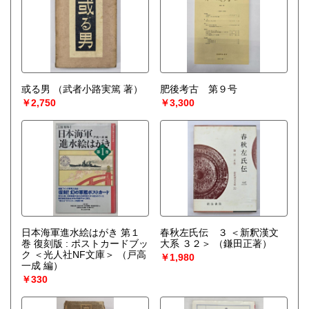
或る男
（武者小路実篤 著）
肥後考古 第９号
￥2,750
￥3,300
日本海軍進水絵はがき 第１
春秋左氏伝 ３ ＜新釈漢文
巻 復刻版 : ポストカードブッ
大系 ３２＞
（鎌田正著）
ク ＜光人社NF文庫＞
（戸高
￥1,980
一成 編）
￥330