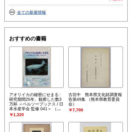
全ての新着情報
おすすめの書籍
アオリイカの秘密にせまる :
古坊中 熊本県文化財調査報
研究期間25年、観察した数3
告第49集
（熊本県教育委員
万杯 ＜ベルソーブックス / 日
会）
本水産学会 監修 041＞
（上
￥7,700
田幸男, 海野徹也 著）
￥1,320