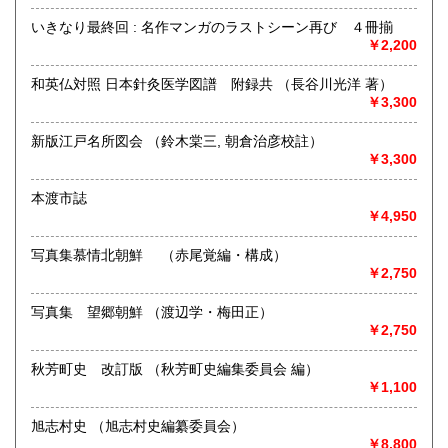
熊本県内出張いたします。特に古文書・貴重書・古典籍・和
本のご売却をご検討の方は所在地に関係なく是非ともお問い
いきなり最終回 : 名作マンガのラストシーン再び ４冊揃
合わせください。
￥2,200
学術書・趣味サブカル系および一般書籍につきましても買取
和英仏対照 日本針灸医学図譜 附録共 （長谷川光洋 著）
しております。出張または持ち込みのご相談はお電話やFAX
￥3,300
メールにておうけいたします。
(これらの種類の書籍は原則熊本県内の方に限らせていただき
新版江戸名所図会 （鈴木棠三, 朝倉治彦校註）
ます)
￥3,300
取り扱い分野
本渡市誌
￥4,950
哲学宗教、歴史、社会科学、自然科学、美術工芸、国語国
文、外国文学、古典籍、近代文献、趣味、古書一般（その
写真集慕情北朝鮮 （赤尾覚編・構成）
他）
￥2,750
写真集 望郷朝鮮 （渡辺学・梅田正）
￥2,750
秋芳町史 改訂版 （秋芳町史編集委員会 編）
￥1,100
旭志村史 （旭志村史編纂委員会）
￥8,800