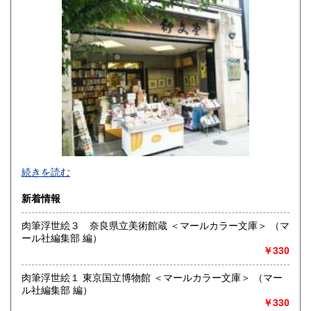
高知県
福岡県
430円
430円
佐賀県
長崎県
430円
430円
熊本県
大分県
430円
430円
宮崎県
鹿児島県
430円
430円
沖縄県
430円
明治10年創業。九州の郷土誌、特に熊本の郷土誌を中心に揃
続きを読む
えております。その他古典籍、和本、古文書、自筆物から歴
史、文学、美術、趣味、一般書籍まで取り扱っています。
新着情報
沿線名：JR および 熊本市電
肉筆浮世絵３ 奈良県立美術館蔵 ＜マールカラー文庫＞ （マ
最寄駅：熊本駅より熊本市電に乗り換えて「通町筋」電停下
ール社編集部 編）
車徒歩5分
￥330
営業時間：10:00〜19:00
定休日：毎週火曜日
肉筆浮世絵１ 東京国立博物館 ＜マールカラー文庫＞ （マー
ル社編集部 編）
書籍の買取について
￥330