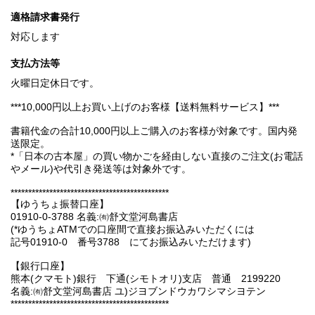
適格請求書発行
対応します
支払方法等
火曜日定休日です。
***10,000円以上お買い上げのお客様【送料無料サービス】***
書籍代金の合計10,000円以上ご購入のお客様が対象です。国内発
送限定。
*「日本の古本屋」の買い物かごを経由しない直接のご注文(お電話
やメール)や代引き発送等は対象外です。
*********************************************
【ゆうちょ振替口座】
01910-0-3788 名義:㈲舒文堂河島書店
(*ゆうちょATMでの口座間で直接お振込みいただくには
記号01910-0 番号3788 にてお振込みいただけます)
【銀行口座】
熊本(クマモト)銀行 下通(シモトオリ)支店 普通 2199220
名義:㈲舒文堂河島書店 ユ)ジヨブンドウカワシマシヨテン
*********************************************