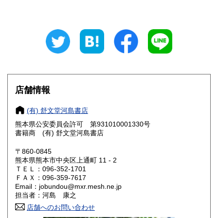
山梨県
長野県
430円
430円
岐阜県
静岡県
430円
430円
愛知県
三重県
430円
430円
滋賀県
京都府
430円
430円
店舗情報
大阪府
兵庫県
430円
430円
(有) 舒文堂河島書店
奈良県
和歌山県
430円
430円
熊本県公安委員会許可 第931010001330号
書籍商 (有) 舒文堂河島書店
鳥取県
島根県
430円
430円
〒860-0845
岡山県
広島県
430円
430円
熊本県熊本市中央区上通町 11 - 2
ＴＥＬ：096-352-1701
ＦＡＸ：096-359-7617
山口県
徳島県
430円
430円
Email：jobundou@mxr.mesh.ne.jp
担当者：河島 康之
香川県
愛媛県
430円
430円
店舗へのお問い合わせ