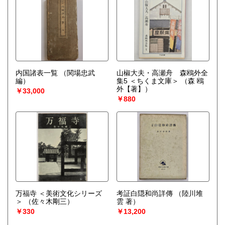
内国諸表一覧
（関場忠武
山椒大夫・高瀬舟 森鴎外全
編）
集5 ＜ちくま文庫＞
（森 鴎
外【著】）
￥33,000
￥880
万福寺 ＜美術文化シリーズ
考証白隠和尚詳傳
（陸川堆
＞
（佐々木剛三）
雲 著）
￥330
￥13,200