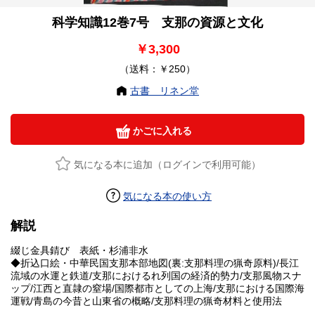
科学知識12巻7号 支那の資源と文化
￥3,300
（送料：￥250）
古書 リネン堂
かごに入れる
気になる本に追加（ログインで利用可能）
気になる本の使い方
解説
綴じ金具錆び 表紙・杉浦非水
◆折込口絵・中華民国支那本部地図(裏:支那料理の猟奇原料)/長江
流域の水運と鉄道/支那におけるれ列国の経済的勢力/支那風物スナ
ップ/江西と直隷の窒場/国際都市としての上海/支那における国際海
運戦/青島の今昔と山東省の概略/支那料理の猟奇材料と使用法