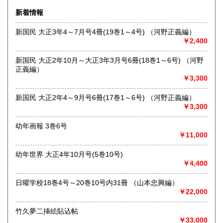
250円
250円
沿線名：-
新着情報
最寄駅：-
熊本県
大分県
250円
250円
営業時間：-
新国民 大正3年4～7月号4冊(19巻1～4号) （河野正義編）
定休日：-
￥2,400
宮崎県
鹿児島県
250円
250円
書籍の買取について
新国民 大正2年10月～大正3年3月号6冊(18巻1～6号) （河野
沖縄県
250円
正義編）
戦前の料理、婦人もの、絵本、児童書などに加え、各種雑
￥3,300
誌、絵葉書、
チラシなど紙モノ資料、特に高く買い取らせていただきま
す。
新国民 大正2年4～9月号6冊(17巻1～6号) （河野正義編）
出張買取も承ります。お気軽にお問合せください。
￥3,300
幼年画報 3巻6号
取り扱い分野
￥11,000
-
戦前雑誌、料理、絵本、チラシ、観光案内、絵葉書、商品ラ
幼年世界 大正4年10月号(5巻10号)
ベル、紙モノ全般
￥4,400
日曜学校18巻4号～20巻10号内31冊 （山本忠興編）
￥22,000
竹久夢二挿絵貼込帖
￥33,000