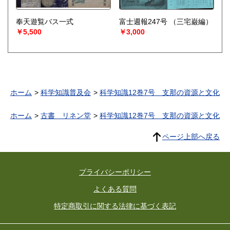
奉天遊覧バス一式
富士週報247号
（三宅巌編）
￥5,500
￥3,000
ホーム
科学知識普及会
科学知識12巻7号 支那の資源と文化
ホーム
古書 リネン堂
科学知識12巻7号 支那の資源と文化
ページ上部へ戻る
プライバシーポリシー
よくある質問
特定商取引に関する法律に基づく表記