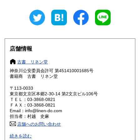
岐阜県
静岡県
250円
250円
愛知県
三重県
250円
250円
滋賀県
京都府
250円
250円
大阪府
兵庫県
250円
250円
店舗情報
奈良県
和歌山県
250円
250円
古書 リネン堂
神奈川公安委員会許可 第451410001685号
鳥取県
島根県
250円
250円
書籍商 古書 リネン堂
岡山県
広島県
250円
250円
〒113-0033
東京都文京区本郷2‐30-14 第2文京ビル106号
ＴＥＬ：03-3868-0821
山口県
徳島県
250円
250円
ＦＡＸ：03-3868-0821
Email：info@linen-do.com
香川県
愛媛県
250円
250円
担当者：村越 史麻
店舗へのお問い合わせ
高知県
福岡県
250円
250円
「日本の古本屋」専用在庫です。
続きを読む
佐賀県
長崎県