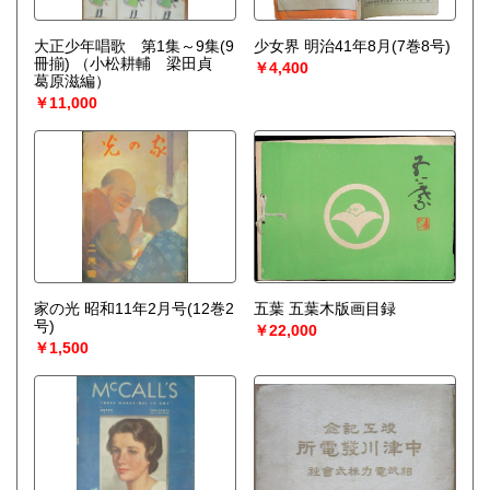
大正少年唱歌 第1集～9集(9
少女界 明治41年8月(7巻8号)
冊揃)
（小松耕輔 梁田貞
￥4,400
葛原滋編）
￥11,000
家の光 昭和11年2月号(12巻2
五葉 五葉木版画目録
号)
￥22,000
￥1,500