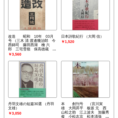
改造 昭和 10年 03月
日本詩歌紀行
（大岡 信）
号
（三木 清 渡邊幾治郎 今
￥1,520
西錦司 藤田西湖 檜 六
郎 三宅雪嶺 保高徳蔵 山
川菊栄 木々 高太郎 室生
￥3,560
犀星 酒井龍輔 宇野千代
藤澤桓夫 坪田譲二 森田草
平）
丹羽文雄の短篇30選
（丹羽
本 創刊号
（宮川寅
文雄）
雄 大岡昇平 板坂 元 西
山松之助 江上波夫 加藤秀
￥3,050
俊 小松左京 松本清張 都