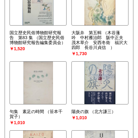
国立歴史民俗博物館研究報
大阪弁 第五輯
（木谷蓬
告 第83 集
（国立歴史民俗
吟 中村雁治郎 阪中正夫
博物館研究報告編集委員会）
茂木草介 安西冬衛 福沢大
四郎 長谷川貞信 ）
￥1,520
￥1,730
句集 素足の時間
（笹本千
陽炎の旗
（北方謙三）
賀子）
￥1,010
￥1,010