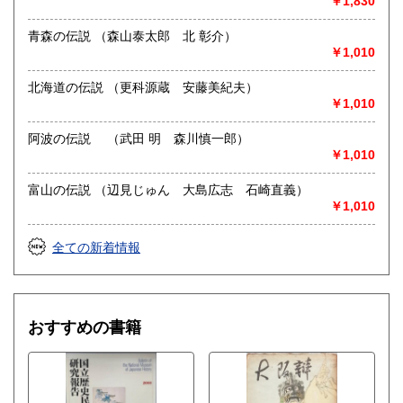
￥1,830
取り扱い分野
青森の伝説 （森山泰太郎 北 彰介）
￥1,010
哲学宗教、歴史、美術工芸、近代文献、趣味
北海道の伝説 （更科源蔵 安藤美紀夫）
￥1,010
阿波の伝説 （武田 明 森川慎一郎）
￥1,010
富山の伝説 （辺見じゅん 大島広志 石崎直義）
￥1,010
全ての新着情報
おすすめの書籍