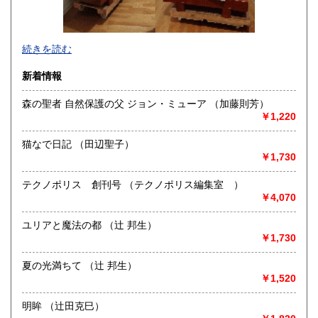
続きを読む
新着情報
森の聖者 自然保護の父 ジョン・ミューア （加藤則芳）
￥1,220
猫なで日記 （田辺聖子）
￥1,730
テクノポリス 創刊号 （テクノポリス編集室 ）
￥4,070
近代文学・近代史・近代資料の専門店
ユリアと魔法の都 （辻 邦生）
沿線名：阪急電車宝塚線
￥1,730
最寄駅：箕面駅(みのお)
営業時間：10〜17時
夏の光満ちて （辻 邦生）
定休日：日曜・休日・祭日
￥1,520
書籍の買取について
明眸 （辻田克巳）
-