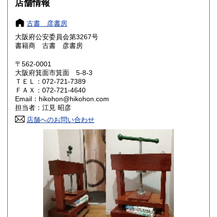
185円
185円
店舗情報
奈良県
和歌山県
185円
185円
古書 彦書房
大阪府公安委員会第3267号
鳥取県
島根県
185円
185円
書籍商 古書 彦書房
岡山県
広島県
185円
185円
〒562-0001
大阪府箕面市箕面 5-8-3
ＴＥＬ：072-721-7389
山口県
徳島県
185円
185円
ＦＡＸ：072-721-4640
Email：hikohon@hikohon.com
香川県
愛媛県
185円
185円
担当者：江見 昭彦
店舗へのお問い合わせ
高知県
福岡県
185円
185円
佐賀県
長崎県
185円
185円
熊本県
大分県
185円
185円
宮崎県
鹿児島県
185円
185円
沖縄県
185円