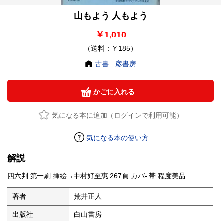
山もよう 人もよう
￥1,010
（送料：￥185）
古書 彦書房
かごに入れる
気になる本に追加（ログインで利用可能）
気になる本の使い方
解説
四六判 第一刷 挿絵→中村好至惠 267頁 カバ- 帯 程度美品
著者
荒井正人
出版社
白山書房