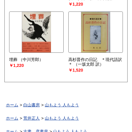
築卓司 外山滋比古 林屋
￥1,220
慶三 清水幾太郎 松谷みよ
子）
埋葬
（中川芳郎）
高杉晋作の日記 ＊現代語訳
＊
（一坂太郎 訳）
￥1,220
￥1,520
ホーム
白山書房
山もよう 人もよう
ホーム
荒井正人
山もよう 人もよう
ホーム
古書 彦書房
山もよう 人もよう