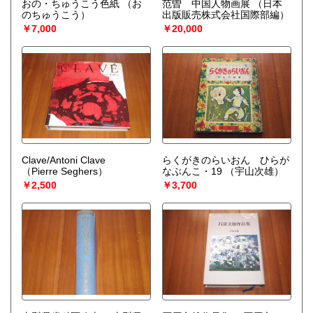
おの・ちゅうこう色紙
（お
范曽 中国人物画展
（日本
のちゅうこう）
出版販売株式会社国際部編）
￥7,000
￥20,000
Clave/Antoni Clave
らくがきのらいおん ひらが
（Pierre Seghers）
なぶんこ・19
（宇山次雄）
￥2,500
￥3,700