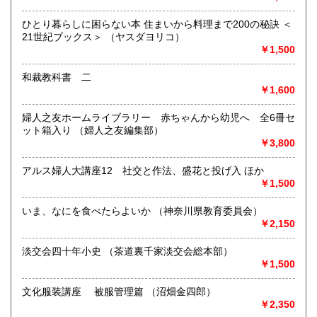
600円
600円
ひとり暮らしに困らない本 住まいから料理まで200の秘訣 ＜
書籍の買取について
沖縄県
600円
21世紀ブックス＞ （ヤスダヨリコ）
山梨県内出張買取いたします。055-252-8511あてにご連絡く
￥1,500
ださい。
和裁教科書 二
￥1,600
取り扱い分野
-
婦人之友ホームライブラリー 赤ちゃんから幼児へ 全6冊セ
ット箱入り （婦人之友編集部）
￥3,800
アルス婦人大講座12 社交と作法、盛花と投げ入 ほか
￥1,500
いま、なにを食べたらよいか （神奈川県教育委員会）
￥2,150
淡交会四十年小史 （茶道裏千家淡交会総本部）
￥1,500
文化服装講座 被服管理篇 （沼畑金四郎）
￥2,350