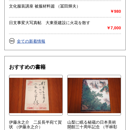
文化服装講座 被服材料篇 （冨田輝夫）
￥980
日支事変大写真帖 大東亜建設に火花を散す
￥7,000
全ての新着情報
おすすめの書籍
伊藤永之介 二反長半宛て賀
山梨に眠る秘蔵の日本美術
状
（伊藤永之介）
開館三十周年記念
（平林彰