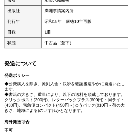
著者
加藤六藏編輯
出版社
満洲事情案内所
刊行年
昭和18年 康徳10年再版
冊数
1冊
状態
中古品（並下）
発送について
発送ポリシー
◆公費購入を除き、原則入金・決済を確認後速やかに発送いたし
ます。
◆書籍の大きさ、重量により、以下の送料を頂戴しております。
クリックポスト(200円)、レターパックプラス(600円)・同ライト
(430円)、宅急便コンパクト(450円～)ゆうパック(810円～荷の大
きさ、地域による)のいずれかとなります。
海外発送可否
不可