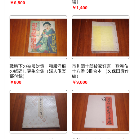
編）
￥6,500
￥1,400
戦時下の被服対策 和服洋服
市川団十郎於家狂言 歌舞伎
の繰廻し更生全集（婦人倶楽
十八番 3冊合本
（久保田彦作
部付録）
編）
￥800
￥9,000