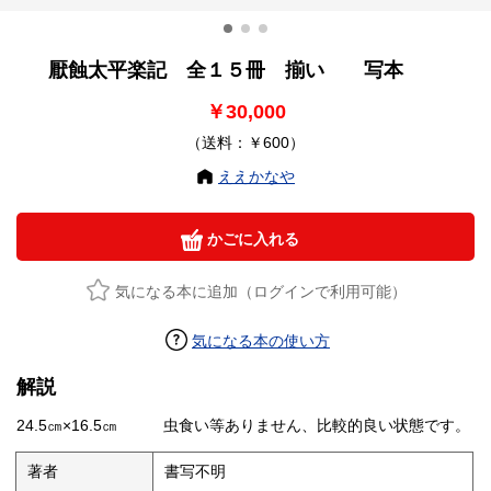
厭蝕太平楽記 全１５冊 揃い 写本
￥30,000
（送料：￥600）
ええかなや
かごに入れる
気になる本に追加（ログインで利用可能）
気になる本の使い方
解説
24.5㎝×16.5㎝ 虫食い等ありません、比較的良い状態です。
著者
書写不明