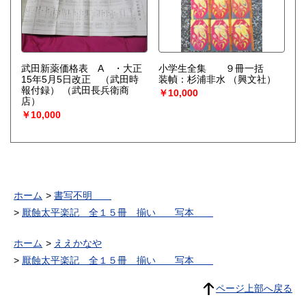
武田新薬価格表 A ・大正
小学生全集 ９冊一括
15年5月5日改正 （武田時
装幀：杉浦非水
（興文社）
報付録）
（武田長兵衛商
￥10,000
店）
￥10,000
ホーム
書写不明
厭蝕太平楽記 全１５冊 揃い 写本
ホーム
ええかなや
厭蝕太平楽記 全１５冊 揃い 写本
ページ上部へ戻る