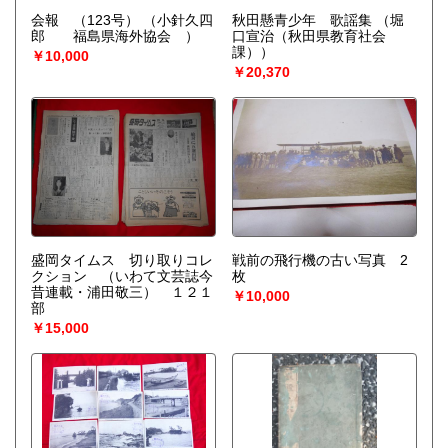
会報 （123号）
（小針久四
秋田懸青少年 歌謡集
（堀
郎 福島県海外協会 ）
口宣治（秋田県教育社会
課））
￥10,000
￥20,370
盛岡タイムス 切り取りコレ
戦前の飛行機の古い写真 2
クション （いわて文芸誌今
枚
昔連載・浦田敬三） １２１
￥10,000
部
￥15,000