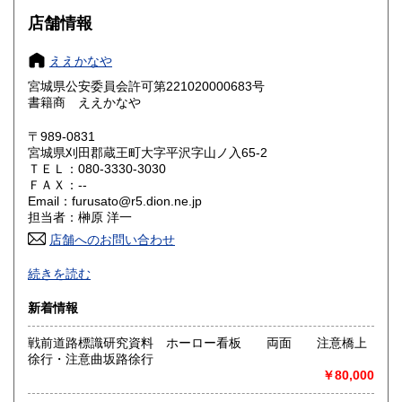
大阪府
兵庫県
600円
600円
店舗情報
奈良県
和歌山県
600円
600円
ええかなや
宮城県公安委員会許可第221020000683号
鳥取県
島根県
600円
600円
書籍商 ええかなや
岡山県
広島県
600円
600円
〒989-0831
宮城県刈田郡蔵王町大字平沢字山ノ入65-2
ＴＥＬ：080-3330-3030
山口県
徳島県
600円
600円
ＦＡＸ：--
Email：furusato@r5.dion.ne.jp
香川県
愛媛県
600円
600円
担当者：榊原 洋一
店舗へのお問い合わせ
高知県
福岡県
600円
600円
注文・問合せは基本的にはメールのみ。
続きを読む
葉書等での注文・問合せは、不在・外出が多いので、確認が
佐賀県
長崎県
600円
600円
遅れる場合がありますが、往復葉書等で対応致します、ご了
新着情報
解ください。公費購入可能。 掲載商品は、催事等に出品す
熊本県
大分県
600円
600円
る場合があります、売切れの場合はご容赦ください。
戦前道路標識研究資料 ホーロー看板 両面 注意橋上
徐行・注意曲坂路徐行
お客様のほとんどは全国の博物館、教育委員会、図書館、大
宮崎県
鹿児島県
600円
600円
￥80,000
学様です。
沖縄県