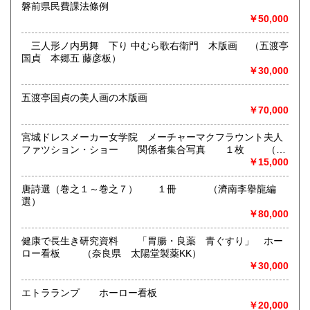
600円
沿線名：-
磐前県民費課法條例
最寄駅：-
￥50,000
営業時間：無店舗・出張買取・出張販売
定休日：不定休
三人形ノ内男舞 下り 中むら歌右衛門 木版画 （五渡亭
国貞 本郷五 藤彦板）
書籍の買取について
￥30,000
出張買取専門、問い合わせはメールにて。
五渡亭国貞の美人画の木版画
￥70,000
地方の出張先の各イベント出店会場、その近辺の長いお付き
合いのある常連の古物業者・解体業者・遺品整理業者等から
宮城ドレスメーカー女学院 メーチャーマクフラウント夫人
の買い取り中心。
ファツション・ショー 関係者集合写真 １枚 （於
東北大学講堂）
￥15,000
取り扱い分野
唐詩選（巻之１～巻之７） １冊 （濟南李擧龍編
美術工芸、古典籍、近代文献、趣味、古書一般（その他）
選）
￥80,000
健康で長生き研究資料 「胃腸・良薬 青ぐすり」 ホー
ロー看板 （奈良県 太陽堂製薬KK）
￥30,000
エトラランプ ホーロー看板
￥20,000