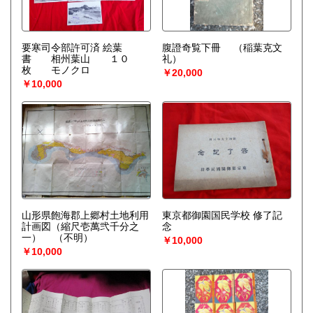
要寒司令部許可済 絵葉
腹證奇覧下冊
（稲葉克文
書 相州葉山 １０
礼）
枚 モノクロ
￥20,000
￥10,000
山形県飽海郡上郷村土地利用
東京都御園国民学校 修了記
計画図（縮尺壱萬弐千分之
念
一）
（不明）
￥10,000
￥10,000